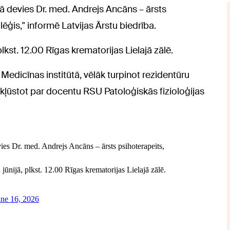
 devies Dr. med. Andrejs Ancāns – ārsts
ģis," informē Latvijas Ārstu biedrība.
kst. 12.00 Rīgas krematorijas Lielajā zālē.
edicīnas institūtā, vēlāk turpinot rezidentūru
 kļūstot par docentu RSU Patoloģiskās fizioloģijas