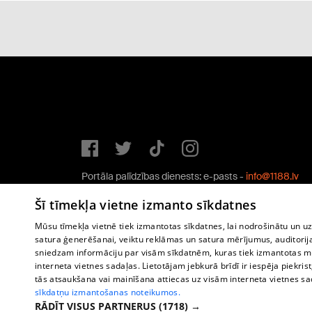
Portāla palīdzības dienests: e-pasts -
info@1188.lv
Copyright © 2004-2026 SIA HELIO MEDIA.
Šī tīmekļa vietne izmanto sīkdatnes
All rights reserved.
Mūsu tīmekļa vietnē tiek izmantotas sīkdatnes, lai nodrošinātu un u
satura ģenerēšanai, veiktu reklāmas un satura mērījumus, auditorij
sniedzam informāciju par visām sīkdatnēm, kuras tiek izmantotas mū
interneta vietnes sadaļas. Lietotājam jebkurā brīdī ir iespēja piekrist
tās atsaukšana vai mainīšana attiecas uz visām interneta vietnes s
sīkdatņu izmantošanas noteikumos.
RĀDĪT VISUS PARTNERUS
(1718) →