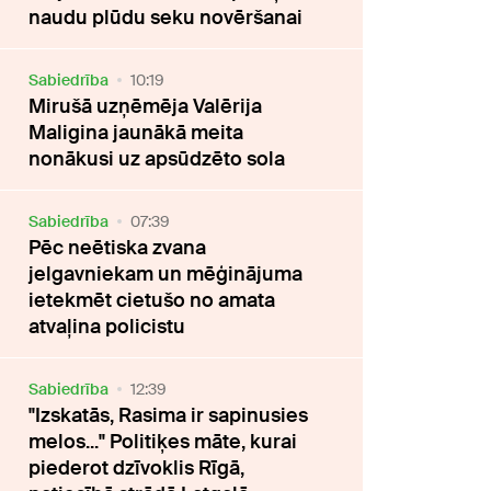
naudu plūdu seku novēršanai
Sabiedrība
10:19
Mirušā uzņēmēja Valērija
Maligina jaunākā meita
nonākusi uz apsūdzēto sola
Sabiedrība
07:39
Pēc neētiska zvana
jelgavniekam un mēģinājuma
ietekmēt cietušo no amata
atvaļina policistu
Sabiedrība
12:39
"Izskatās, Rasima ir sapinusies
melos..." Politiķes māte, kurai
piederot dzīvoklis Rīgā,