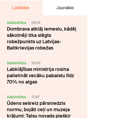
Lasītākie
Jaunākie
Sabiedrība
09:14
Dombrava atklāj iemeslu, kādēļ
sākotnēji tika slēgts
robežpunkts uz Latvijas-
Baltkrievijas robežas
Sabiedrība
10:43
Labklājības ministrija rosina
palielināt vecāku pabalstu līdz
70% no algas
Sabiedrība
17:47
Ūdens sešreiz pārsniedzis
normu, bojāti ceļi un muzeja
krājumi: Talsu novads piešķir