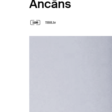
Ancāns
1188.lv