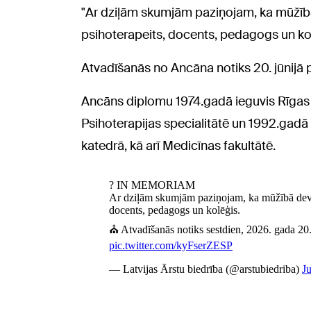
"Ar dziļām skumjām paziņojam, ka mūžībā
psihoterapeits, docents, pedagogs un kolē
Atvadīšanās no Ancāna notiks 20. jūnijā pl
Ancāns diplomu 1974.gadā ieguvis Rīgas M
Psihoterapijas specialitātē un 1992.gadā
katedrā, kā arī Medicīnas fakultātē.