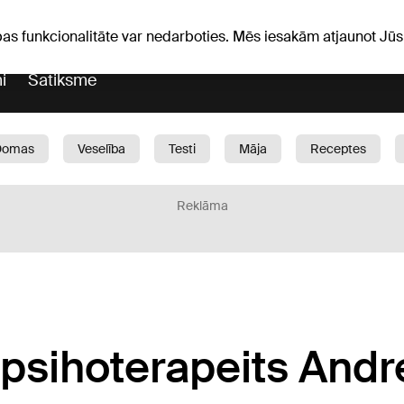
Laika ziņas
Horoskopi
avs
pas funkcionalitāte var nedarboties. Mēs iesakām atjaunot J
i
Satiksme
Domas
Veselība
Testi
Māja
Receptes
Bērni
Auto
1188 play
Sports
Bizness
Reklāma
psihoterapeits Andr