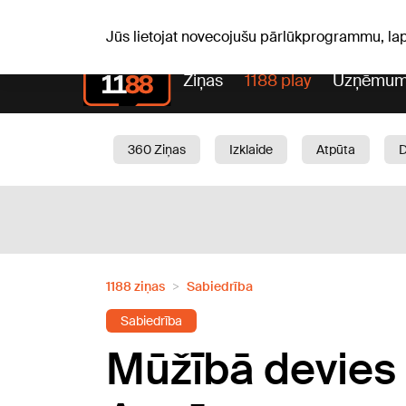
S, 08.08.2026.
+15
°C
Mudīte, Vladislava, Vladisl
Jūs lietojat novecojušu pārlūkprogrammu, la
Ziņas
1188 play
Uzņēmum
360 Ziņas
Izklaide
Atpūta
Aktuāli
Satiksme
Skaistumam
1188 ziņas
Sabiedrība
Sabiedrība
Mūžībā devies 