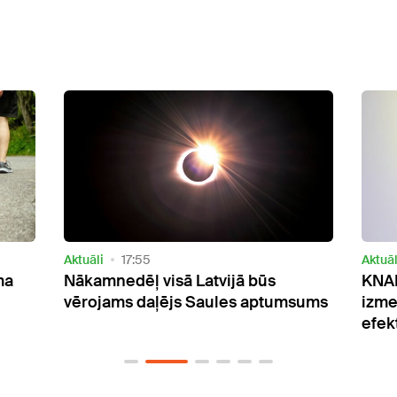
Aktuāli
06:38
Aktuāl
KNAB esošo korupcijas
Dīze
sums
izmeklēšanas modeli nosauc par
sama
efektīvu
biju