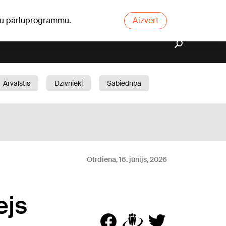
ūsu pārluprogrammu.
Aizvērt
Ārvalstīs
Dzīvnieki
Sabiedrība
Dārzs
Otrdiena, 16. jūnijs, 2026
ejs