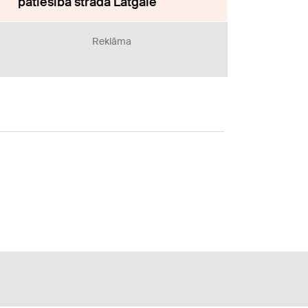
patiesībā strādā Latgalē
Reklāma