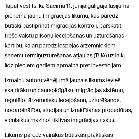
Tāpat vēstīts, ka Saeima 11. jūnijā galīgajā lasījumā
pieņēma jaunu Imigrācijas likumu, kas paredz
būtiski pastiprināt migrācijas kontroli, pārskatīt
trešo valstu pilsoņu ieceļošanas un uzturēšanās
kārtību, kā arī paredz iespējas ārzemniekiem
saņemt termiņuzturēšanās atļaujas (TUA) uz laiku
līdz pieciem gadiem apmaiņā pret investīcijām.
Izmaiņu autoru vērtējumā jaunais likums ievieš
skaidrāku un caurspīdīgāku imigrācijas sistēmu,
regulējot ārzemnieku ieceļošanu, uzturēšanos,
nodarbinātību, studijas un izraidīšanas procedūras,
vienlaikus mazinot fiktīvas imigrācijas riskus.
Likums paredz vairākas būtiskas praktiskas