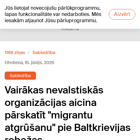
Jūs lietojat novecojušu pārlūkprogrammu,
+20
°C
lapas funkcionalitāte var nedarboties. Mēs
Aizvērt
iesakām atjaunot Jūsu pārluprogrammu.
Reklāma
1188 ziņas
Sabiedrība
Otrdiena, 16. jūnijs, 2026
Sabiedrība
Vairākas nevalstiskās
organizācijas aicina
pārskatīt "migrantu
atgrūšanu" pie Baltkrievijas