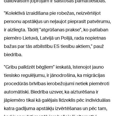
dalībvalstīm joprojām ir saistošas pamattiesības.
"Kolektīvā izraidīšana pie robežas, neizvērtējot
personu apstākļus un neļaujot pieprasīt patvērumu,
ir aizliegta. Tādēļ "atgrūšanas prakse", ko patlaban
piemēro Lietuvā, Latvijā un Polijā, rada nopietnas
bažas par tās atbilstību ES tiesību aktiem," pauž
biedrība.
"Gribu palīdzēt bēgļiem" ieskatā, īstenojot jauno
tiesisko regulējumu, ir jānodrošina, ka migrācijas
procedūrās brīvības ierobežojumi netiek piemēroti
automātiski. Biedrība uzsver, ka aizturēšana ir
jāpiemēro tikai kā galējais līdzeklis pēc individuālas
katra gadījuma apstākļu izvērtēšanas un pēc tam,