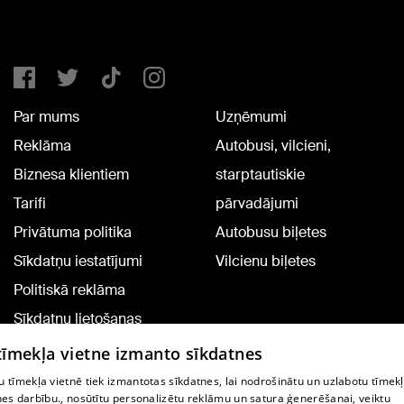
Par mums
Uzņēmumi
Reklāma
Autobusi, vilcieni,
Biznesa klientiem
starptautiskie
Tarifi
pārvadājumi
Privātuma politika
Autobusu biļetes
Sīkdatņu iestatījumi
Vilcienu biļetes
Politiskā reklāma
Sīkdatņu lietošanas
noteikumi
 tīmekļa vietne izmanto sīkdatnes
Komentāru pievienošana
 tīmekļa vietnē tiek izmantotas sīkdatnes, lai nodrošinātu un uzlabotu tīmek
nes darbību., nosūtītu personalizētu reklāmu un satura ģenerēšanai, veiktu