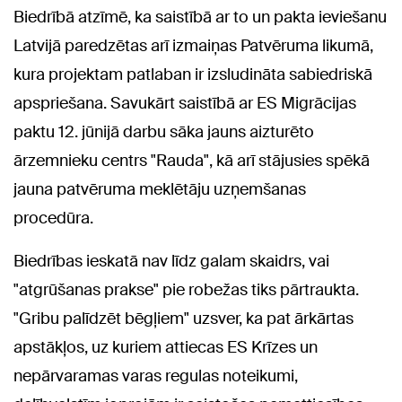
Biedrībā atzīmē, ka saistībā ar to un pakta ieviešanu
Latvijā paredzētas arī izmaiņas Patvēruma likumā,
kura projektam patlaban ir izsludināta sabiedriskā
apspriešana. Savukārt saistībā ar ES Migrācijas
paktu 12. jūnijā darbu sāka jauns aizturēto
ārzemnieku centrs "Rauda", kā arī stājusies spēkā
jauna patvēruma meklētāju uzņemšanas
procedūra.
Biedrības ieskatā nav līdz galam skaidrs, vai
"atgrūšanas prakse" pie robežas tiks pārtraukta.
"Gribu palīdzēt bēgļiem" uzsver, ka pat ārkārtas
apstākļos, uz kuriem attiecas ES Krīzes un
nepārvaramas varas regulas noteikumi,