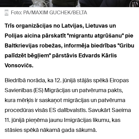
Foto: PA/MAXIM GUCHEK/BELTA
Trīs organizācijas no Latvijas, Lietuvas un
Polijas aicina pārskatīt "migrantu atgrūšanu" pie
Baltkrievijas robežas, informēja biedrības "Gribu
palīdzēt bēgļiem" pārstāvis Edvards Kārlis
Vonsovičs.
Biedrībā norāda, ka 12. jūnijā stājās spēkā Eiropas
Savienības (ES) Migrācijas un patvēruma pakts,
kura mērķis ir saskaņot migrācijas un patvēruma
procedūras visās ES dalībvalstīs. Savukārt Saeima
11. jūnijā pieņēma jaunu Imigrācijas likumu, kas
stāsies spēkā nākamā gada sākumā.