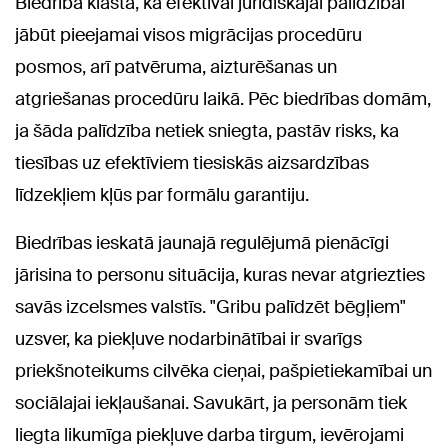
Biedrība klāsta, ka efektīvai juridiskajai palīdzībai
jābūt pieejamai visos migrācijas procedūru
posmos, arī patvēruma, aizturēšanas un
atgriešanas procedūru laikā. Pēc biedrības domām,
ja šāda palīdzība netiek sniegta, pastāv risks, ka
tiesības uz efektīviem tiesiskās aizsardzības
līdzekļiem kļūs par formālu garantiju.
Biedrības ieskatā jaunajā regulējumā pienācīgi
jārisina to personu situācija, kuras nevar atgriezties
savās izcelsmes valstīs. "Gribu palīdzēt bēgļiem"
uzsver, ka piekļuve nodarbinātībai ir svarīgs
priekšnoteikums cilvēka cieņai, pašpietiekamībai un
sociālajai iekļaušanai. Savukārt, ja personām tiek
liegta likumīga piekļuve darba tirgum, ievērojami