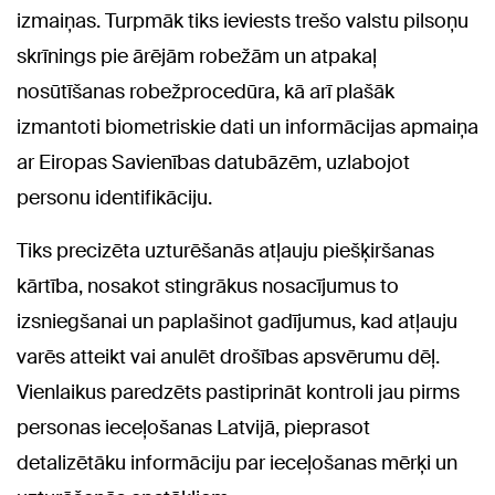
izmaiņas. Turpmāk tiks ieviests trešo valstu pilsoņu
skrīnings pie ārējām robežām un atpakaļ
nosūtīšanas robežprocedūra, kā arī plašāk
izmantoti biometriskie dati un informācijas apmaiņa
ar Eiropas Savienības datubāzēm, uzlabojot
personu identifikāciju.
Tiks precizēta uzturēšanās atļauju piešķiršanas
kārtība, nosakot stingrākus nosacījumus to
izsniegšanai un paplašinot gadījumus, kad atļauju
varēs atteikt vai anulēt drošības apsvērumu dēļ.
Vienlaikus paredzēts pastiprināt kontroli jau pirms
personas ieceļošanas Latvijā, pieprasot
detalizētāku informāciju par ieceļošanas mērķi un