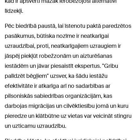
kad ir apsvērti mazāk ierobežojoši alternatīvi
līdzekļi.
Pēc biedrībā paustā, lai īstenotu paktā paredzētos
pasākumus, būtiska nozīme ir neatkarīgai
uzraudzībai, proti, neatkarīgajiem uzraugiem ir
jāspēj piekļūt robežzonām un aizturēšanas
iestādēm un jāvar piesaistīt ekspertus. "Gribu
palīdzēt bēgļiem" uzsver, ka šādu iestāžu
efektivitāte ir atkarīga arī no sadarbības ar
pilsoniskās sabiedrības organizācijām, kas
darbojas migrācijas un cilvēktiesību jomā un kuru
pieredze un klātbūtne uz vietas var veicināt stingru
un uzticamu uzraudzību.