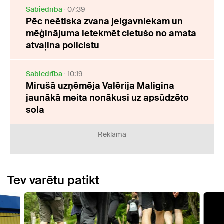
Sabiedrība
07:39
Pēc neētiska zvana jelgavniekam un
mēģinājuma ietekmēt cietušo no amata
atvaļina policistu
Sabiedrība
10:19
Mirušā uzņēmēja Valērija Maligina
jaunākā meita nonākusi uz apsūdzēto
sola
Reklāma
Tev varētu patikt