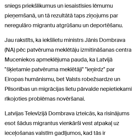
sniegs priekšlikumus un iesaistīsies lēmumu
pieņemšanā, un tā rezultātā taps ziņojums par
neregulāro migrantu atgrūšanu un deportēšanu.
Jau rakstīts, ka iekšlietu ministrs Jānis Dombrava
(NA) pēc patvēruma meklētāju izmitināšanas centra
Muceniekos apmeklējuma pauda, ka Latvijā
"šķietamie patvēruma meklētāji" "ieņirdz" par
Eiropas humānismu, bet Valsts robežsardze un
Pilsonības un migrācijas lietu pārvalde nepietiekami
rīkojoties problēmas novēršanai.
Latvijas Televīzijā Dombrava izteicās, ka risinājums
esot šādus migrantus vienkārši vest atpakaļ uz
ieceļošanas valstīm gadījumos, kad tās ir