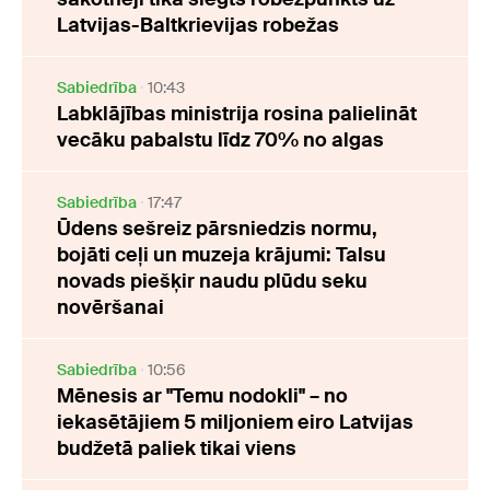
Latvijas-Baltkrievijas robežas
Sabiedrība
10:43
Labklājības ministrija rosina palielināt
vecāku pabalstu līdz 70% no algas
Sabiedrība
17:47
Ūdens sešreiz pārsniedzis normu,
bojāti ceļi un muzeja krājumi: Talsu
novads piešķir naudu plūdu seku
novēršanai
Sabiedrība
10:56
Mēnesis ar "Temu nodokli" – no
iekasētājiem 5 miljoniem eiro Latvijas
budžetā paliek tikai viens