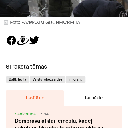
Foto: PA/MAXIM GUCHEK/BELTA
Šī raksta tēmas
Baltkrievija
Valsts robežsardze
Imigranti
Lasītākie
Jaunākie
Sabiedrība
09:14
Dombrava atklāj iemeslu, kādēļ
sākotnēji tika slēgts robežpunkts uz