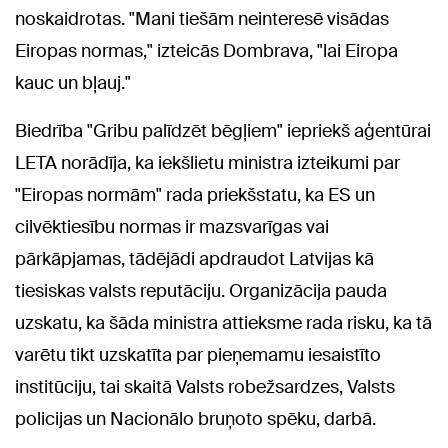
noskaidrotas. "Mani tiešām neinteresē visādas
Eiropas normas," izteicās Dombrava, "lai Eiropa
kauc un bļauj."
Biedrība "Gribu palīdzēt bēgļiem" iepriekš aģentūrai
LETA norādīja, ka iekšlietu ministra izteikumi par
"Eiropas normām" rada priekšstatu, ka ES un
cilvēktiesību normas ir mazsvarīgas vai
pārkāpjamas, tādējādi apdraudot Latvijas kā
tiesiskas valsts reputāciju. Organizācija pauda
uzskatu, ka šāda ministra attieksme rada risku, ka tā
varētu tikt uzskatīta par pieņemamu iesaistīto
institūciju, tai skaitā Valsts robežsardzes, Valsts
policijas un Nacionālo bruņoto spēku, darbā.