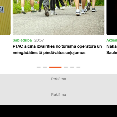
Sabiedrība
20:57
Aktuāl
PTAC aicina izvairīties no tūrisma operatora un
Nākam
neiegādāties tā piedāvātos ceļojumus
Saul
Reklāma
Reklāma