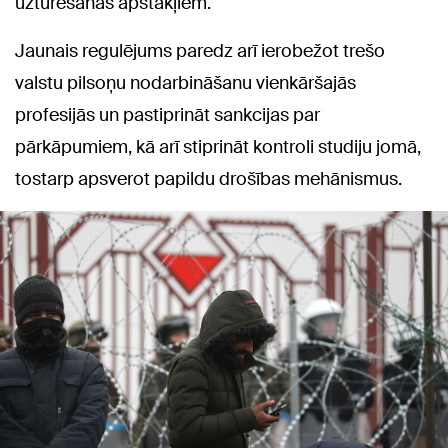
uzturēšanās apstākļiem.
Jaunais regulējums paredz arī ierobežot trešo
valstu pilsoņu nodarbināšanu vienkāršajās
profesijās un pastiprināt sankcijas par
pārkāpumiem, kā arī stiprināt kontroli studiju jomā,
tostarp apsverot papildu drošības mehānismus.