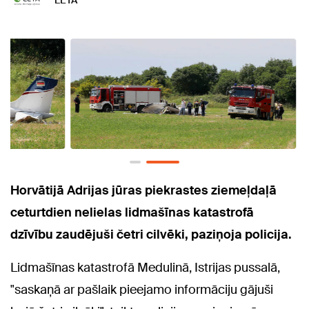
LETA
Horvātijā Adrijas jūras piekrastes ziemeļdaļā
ceturtdien nelielas lidmašīnas katastrofā
dzīvību zaudējuši četri cilvēki, paziņoja policija.
Lidmašīnas katastrofā Medulinā, Istrijas pussalā,
"saskaņā ar pašlaik pieejamo informāciju gājuši