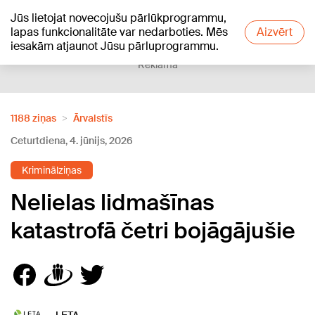
Jūs lietojat novecojušu pārlūkprogrammu,
+16
°C
lapas funkcionalitāte var nedarboties. Mēs
Aizvērt
iesakām atjaunot Jūsu pārluprogrammu.
Reklāma
1188 ziņas
Ārvalstīs
Ceturtdiena, 4. jūnijs, 2026
Kriminālziņas
Nelielas lidmašīnas
katastrofā četri bojāgājušie