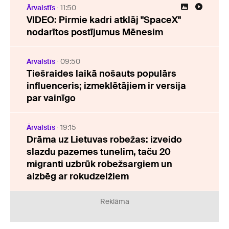
Ārvalstīs
11:50
VIDEO: Pirmie kadri atklāj "SpaceX"
nodarītos postījumus Mēnesim
Ārvalstīs
09:50
Tiešraides laikā nošauts populārs
influenceris; izmeklētājiem ir versija
par vainīgo
Ārvalstīs
19:15
Drāma uz Lietuvas robežas: izveido
slazdu pazemes tunelim, taču 20
migranti uzbrūk robežsargiem un
aizbēg ar rokudzelžiem
Reklāma