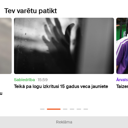
Tev varētu patikt
abiedrība
15:59
Ārvalstīs
09:2
eikā pa logu izkritusi 15 gadus veca jauniete
Taizemē apšau
Reklāma