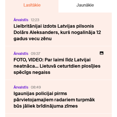
Lasītākie
Jaunākie
Ārvalstīs
12:23
Lielbritānijai izdots Latvijas pilsonis
Dolārs Aleksanders, kurš nogalināja 12
gadus vecu zēnu
Ārvalstīs
09:37
FOTO, VIDEO: Par laimi līdz Latvijai
neatnāca… Lietuvā ceturtdien plosījies
spēcīgs negaiss
Ārvalstīs
08:49
Igaunijas policijai pirms
pārvietojamajiem radariem turpmāk
būs jāliek brīdinājuma zīmes