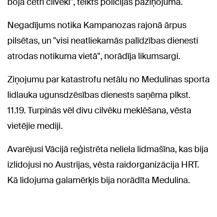
bojā četri cilvēki", teikts policijas paziņojumā.
Negadījums notika Kampanozas rajonā ārpus
pilsētas, un "visi neatliekamās palīdzības dienesti
atrodas notikuma vietā", norādīja likumsargi.
Ziņojumu par katastrofu netālu no Medulinas sporta
lidlauka ugunsdzēsības dienests saņēma plkst.
11.19. Turpinās vēl divu cilvēku meklēšana, vēsta
vietējie mediji.
Avarējusi Vācijā reģistrēta neliela lidmašīna, kas bija
izlidojusi no Austrijas, vēsta raidorganizācija HRT.
Kā lidojuma galamērķis bija norādīta Medulina.