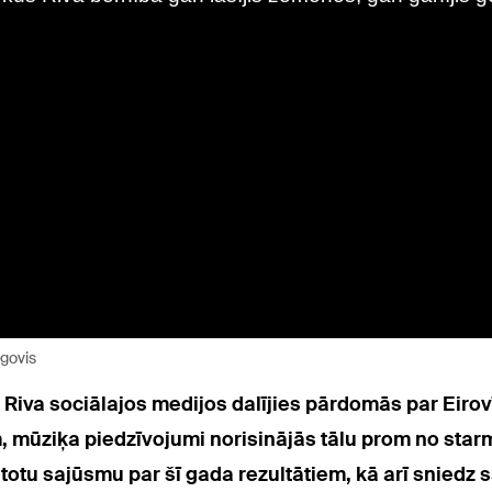
 govis
 Riva sociālajos medijos dalījies pārdomās par Eiro
m, mūziķa piedzīvojumi norisinājās tālu prom no st
totu sajūsmu par šī gada rezultātiem, kā arī sniedz 