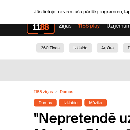
Pk, 07.08.2026.
+20
°C
Alfrēds, Fredis, Madars
Jūs lietojat novecojušu pārlūkprogrammu, la
Ziņas
1188 play
Uzņēmum
360 Ziņas
Izklaide
Atpūta
Aktuāli
Satiksme
Skaistumam
1188 ziņas
Domas
Domas
Izklaide
Mūzika
"Nepretendē uz