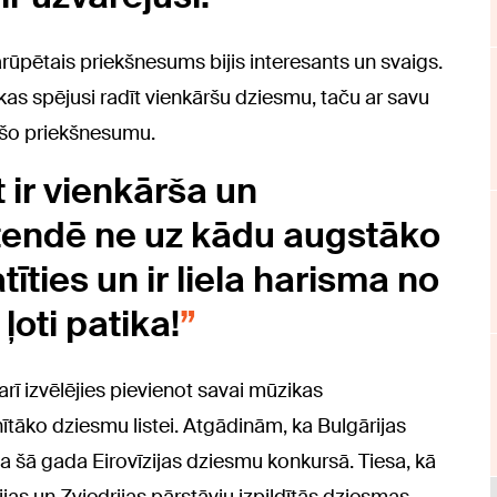
rūpētais priekšnesums bijis interesants un svaigs.
, kas spējusi radīt vienkāršu dziesmu, taču ar savu
 šo priekšnesumu.
 ir vienkārša un
tendē ne uz kādu augstāko
tīties un ir liela harisma no
ļoti patika!
rī izvēlējies pievienot savai mūzikas
ītāko dziesmu listei. Atgādinām, ka Bulgārijas
 šā gada Eirovīzijas dziesmu konkursā. Tiesa, kā