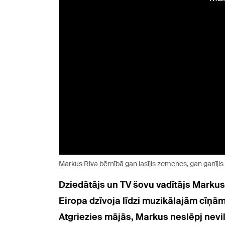
Markus Riva bērnībā gan lasījis zemenes, gan ganījis
Dziedātājs un TV šovu vadītājs Markus
Eiropa dzīvoja līdzi muzikālajām cīņā
Atgriezies mājās, Markus neslēpj nevil