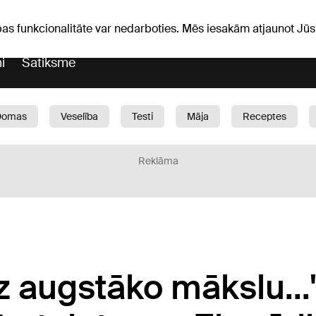
Laika ziņas
Horoskopi
pas funkcionalitāte var nedarboties. Mēs iesakām atjaunot J
i
Satiksme
Domas
Veselība
Testi
Māja
Receptes
Bērni
Auto
1188 play
Sports
Bizness
Reklāma
 augstāko mākslu...