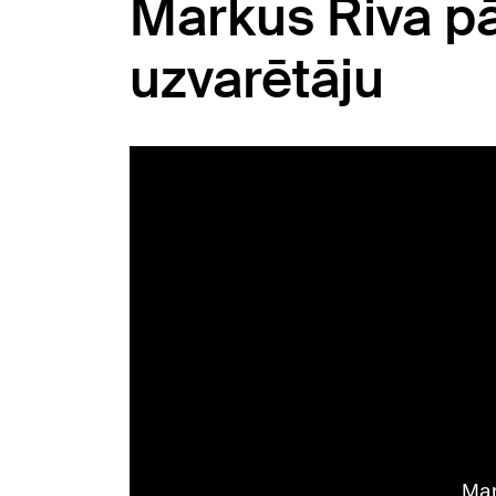
Markus Riva pār
uzvarētāju