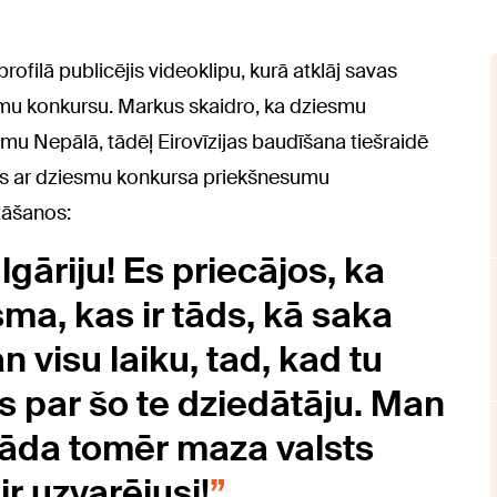
ofilā publicējis videoklipu, kurā atklāj savas
smu konkursu. Markus skaidro, ka dziesmu
umu Nepālā, tādēļ Eirovīzijas baudīšana tiešraidē
nies ar dziesmu konkursa priekšnesumu
stāšanos:
lgāriju! Es priecājos, ka
ma, kas ir tāds, kā saka
n visu laiku, tad, kad tu
s par šo te dziedātāju. Man
 tāda tomēr maza valsts
ir uzvarējusi!