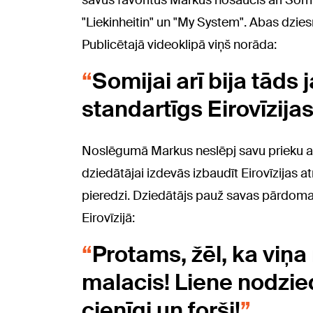
savus favorītus Markus nosaucis arī Somij
"Liekinheitin" un "My System". Abas dziesm
Publicētajā videoklipā viņš norāda:
Somijai arī bija tāds 
standartīgs Eirovīzij
Noslēgumā Markus neslēpj savu prieku arī
dziedātājai izdevās izbaudīt Eirovīzija
pieredzi. Dziedātājs pauž savas pārdoma
Eirovīzijā:
Protams, žēl, ka viņa 
malacis! Liene nodziedā
cienīgi un forši!