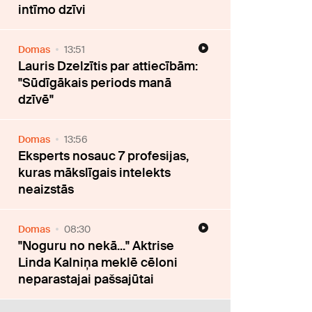
intīmo dzīvi
Domas
13:51
Lauris Dzelzītis par attiecībām:
"Sūdīgākais periods manā
dzīvē"
Domas
13:56
Eksperts nosauc 7 profesijas,
kuras mākslīgais intelekts
neaizstās
Domas
08:30
"Noguru no nekā..." Aktrise
Linda Kalniņa meklē cēloni
neparastajai pašsajūtai