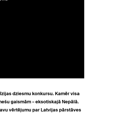
vīzijas dziesmu konkursu. Kamēr visa
armešu gaismām – eksotiskajā Nepālā.
savu vērtējumu par Latvijas pārstāves