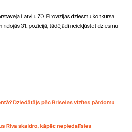
rstāvēja Latviju 70. Eirovīzijas dziesmu konkursā
erindojās 31. pozīcijā, tādējādi neiekļūstot dziesmu
ntā? Dziedātājs pēc Briseles vizītes pārdomu
s Riva skaidro, kāpēc nepiedalīsies