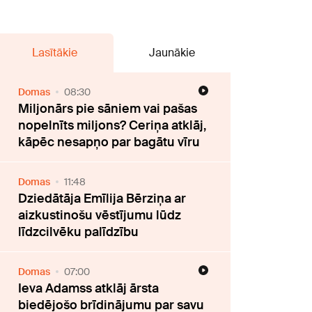
Lasītākie
Jaunākie
Domas
08:30
Miljonārs pie sāniem vai pašas
nopelnīts miljons? Ceriņa atklāj,
kāpēc nesapņo par bagātu vīru
Domas
11:48
Dziedātāja Emīlija Bērziņa ar
aizkustinošu vēstījumu lūdz
līdzcilvēku palīdzību
Domas
07:00
Ieva Adamss atklāj ārsta
biedējošo brīdinājumu par savu