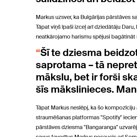
Markus uzsver, ka Bulgārijas pārstāves sa
Tāpat viņš īpaši izceļ arī dziedātāju Daru
neatkārojamo harismu spējusi bagātināt
Šī te dziesma beidzot
saprotama – tā nepre
mākslu, bet ir forši ska
šīs mākslinieces. Man 
Tāpat Markus neslēpj, ka šo kompozīciju a
straumēšanas platformas "Spotify" iecien
pārstāves dziesma "Bangaranga" uzvarēja