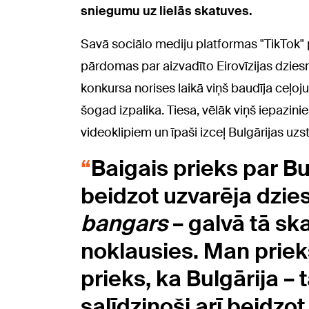
sniegumu uz lielās skatuves.
Savā sociālo mediju platformas "TikTok" pr
pārdomas par aizvadīto Eirovīzijas dzie
konkursa norises laikā viņš baudīja ceļoj
šogad izpalika. Tiesa, vēlāk viņš iepazi
videoklipiem un īpaši izceļ Bulgārijas uz
Baigais prieks par Bu
beidzot uzvarēja dzies
ba
ngars
– galvā tā ska
noklausies. Man priek
prieks, ka Bulgārija –
salīdzinoši arī beidzot 