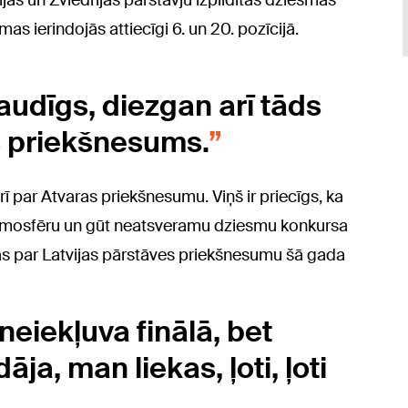
as un Zviedrijas pārstāvju izpildītās dziesmas
as ierindojās attiecīgi 6. un 20. pozīcijā.
jaudīgs, diezgan arī tāds
as priekšnesums.
 par Atvaras priekšnesumu. Viņš ir priecīgs, ka
s atmosfēru un gūt neatsveramu dziesmu konkursa
s par Latvijas pārstāves priekšnesumu šā gada
neiekļuva finālā, bet
ja, man liekas, ļoti, ļoti