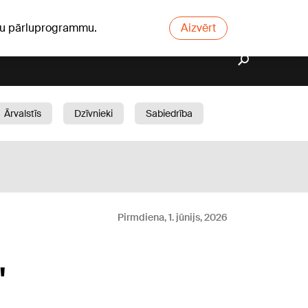
ūsu pārluprogrammu.
Aizvērt
Ārvalstīs
Dzīvnieki
Sabiedrība
Dārzs
Pirmdiena, 1. jūnijs, 2026
"