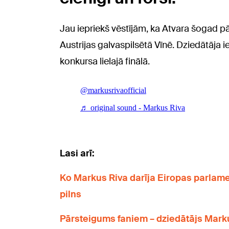
Jau iepriekš vēstījām, ka Atvara šogad pā
Austrijas galvaspilsētā Vīnē. Dziedātāja i
konkursa lielajā finālā.
Lasi arī:
Ko Markus Riva darīja Eiropas parlame
pilns
Pārsteigums faniem – dziedātājs Marku