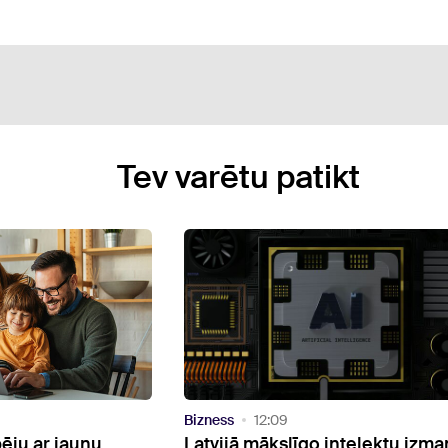
Tev varētu patikt
Bizness
15:14
intelektu izmanto
Uzsākta infrastruktūras izveide