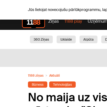
Pk, 07.08.2026.
+18
°C
Alfrēds, Fredis, Madars
Jūs lietojat novecojušu pārlūkprogrammu, la
Ziņas
1188 play
Uzņēmum
360 Ziņas
Izklaide
Atpūta
Aktuāli
Satiksme
Skaistumam
1188 ziņas
Aktuāli
Bizness
Tehnoloģijas
No maija uz vi