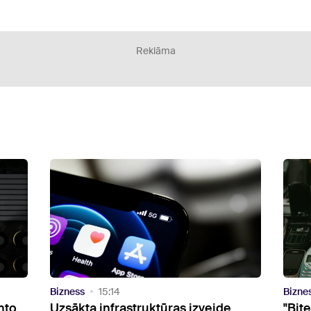
Reklāma
Bizness
12:32
Bizne
"Bite" pilnībā noslēgusi 3G darbību
CRM