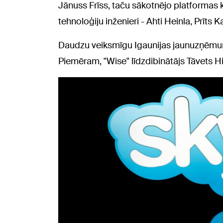
Jānuss Frīss, taču sākotnējo platformas k
tehnoloģiju inženieri - Ahti Heinla, Prīts 
Daudzu veiksmīgu Igaunijas jaunuzņēmumu 
Piemēram, "Wise" līdzdibinātājs Tāvets Hi