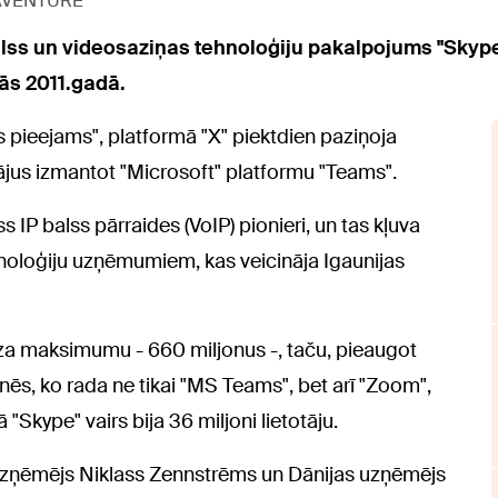
NAVENTURE
alss un videosaziņas tehnoloģiju pakalpojums "Skyp
ās 2011.gadā.
 pieejams", platformā "X" piektdien paziņoja
tājus izmantot "Microsoft" platformu "Teams".
s IP balss pārraides (VoIP) pionieri, un tas kļuva
hnoloģiju uzņēmumiem, kas veicināja Igaunijas
dza maksimumu - 660 miljonus -, taču, pieaugot
nēs, ko rada ne tikai "MS Teams", bet arī "Zoom",
kype" vairs bija 36 miljoni lietotāju.
 uzņēmējs Niklass Zennstrēms un Dānijas uzņēmējs