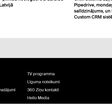
drive, monday un ELVA
pirmo privāto sup
dzinājums, un kad izvēlēties
MI apmācībai
tom CRM sistēmu
TV programma
Līguma noteikumi
rvadājumi
360 Ziņu kontakti
Helio Media