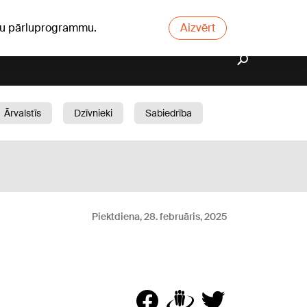
ūsu pārluprogrammu.
Aizvērt
Ārvalstīs
Dzīvnieki
Sabiedrība
Dārzs
Piektdiena, 28. februāris, 2025