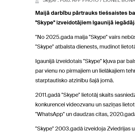
"Skype". Foto: AFP PHOTO / LIONEL BO
Maijā darbību pārtrauks tiešsaistes b
"Skype" izveidotājiem Igaunijā iegādāj
"No 2025.gada maija "Skype" vairs nebūs
"Skype" atbalsta dienests, mudinot lieto
Igaunijā izveidotais "Skype" kļuva par bals
par vienu no pirmajiem un lielākajiem te
starptautisko atzinību šajā jomā.
2011.gadā "Skype" lietotāj skaits sasnie
konkurencei videozvanu un saziņas lietot
"WhatsApp" un daudzas citas, 2020.gadā "S
"Skype" 2003.gadā izveidoja Zviedrijas