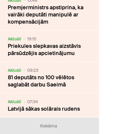
Aktuāli
13:48
Premjerministrs apstiprina, ka
vairāki deputāti manipulē ar
kompensācijām
Aktuāli
19:15
Priekules slepkavas aizstāvis
pārsūdzējis apcietinājumu
Aktuāli
09:23
81 deputāts no 100 vēlētos
saglabāt darbu Saeimā
Aktuāli
07:34
Latvijā sākas solārais rudens
Reklāma