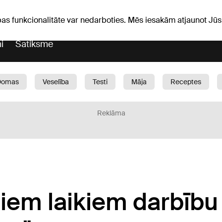
Laika ziņas
Horoskopi
pas funkcionalitāte var nedarboties. Mēs iesakām atjaunot J
i
Satiksme
Domas
Veselība
Testi
Māja
Receptes
Bērni
Auto
1188 play
Sports
Bizness
Reklāma
siem laikiem darbību