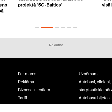
visā Latvijā
Pipe
salī
Cus
Reklāma
Par mums
Uzņēmumi
Reklāma
Autobusi, vilcieni,
Biznesa klientiem
starptautiskie pā
Tarifi
Autobusu biļetes
Privātuma politika
Vilcienu biļetes