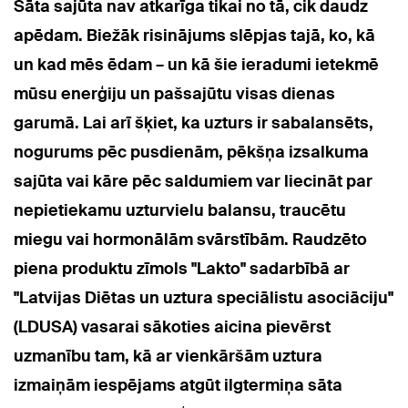
Sāta sajūta nav atkarīga tikai no tā, cik daudz
apēdam. Biežāk risinājums slēpjas tajā, ko, kā
un kad mēs ēdam – un kā šie ieradumi ietekmē
mūsu enerģiju un pašsajūtu visas dienas
garumā. Lai arī šķiet, ka uzturs ir sabalansēts,
nogurums pēc pusdienām, pēkšņa izsalkuma
sajūta vai kāre pēc saldumiem var liecināt par
nepietiekamu uzturvielu balansu, traucētu
miegu vai hormonālām svārstībām. Raudzēto
piena produktu zīmols "Lakto" sadarbībā ar
"Latvijas Diētas un uztura speciālistu asociāciju"
(LDUSA) vasarai sākoties aicina pievērst
uzmanību tam, kā ar vienkāršām uztura
izmaiņām iespējams atgūt ilgtermiņa sāta