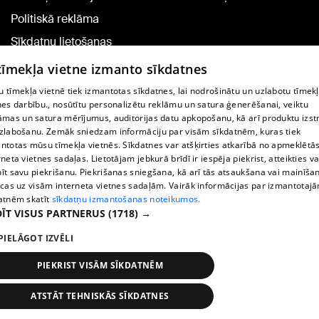
Politiskā reklāma
Sīkdatņu lietošanas
noteikumi
 tīmekļa vietne izmanto sīkdatnes
Komentāru pievienošana
 tīmekļa vietnē tiek izmantotas sīkdatnes, lai nodrošinātu un uzlabotu tīmek
nes darbību., nosūtītu personalizētu reklāmu un satura ģenerēšanai, veiktu
āmas un satura mērījumus, auditorijas datu apkopošanu, kā arī produktu izst
TV programma
zlabošanu. Zemāk sniedzam informāciju par visām sīkdatnēm, kuras tiek
Līguma noteikumi
ntotas mūsu tīmekļa vietnēs. Sīkdatnes var atšķirties atkarībā no apmeklētā
rneta vietnes sadaļas. Lietotājam jebkurā brīdī ir iespēja piekrist, atteikties va
360 Ziņu kontakti
īt savu piekrišanu. Piekrišanas sniegšana, kā arī tās atsaukšana vai mainīša
ecas uz visām interneta vietnes sadaļām. Vairāk informācijas par izmantotaj
Helio Media
atnēm skatīt
sīkdatņu izmantošanas noteikumos.
ĪT VISUS PARTNERUS
(1718) →
Portāla palīdzības dienests: e-pasts -
info@1188.lv
PIELĀGOT IZVĒLI
Copyright © 2004-2026 SIA HELIO MEDIA.
All rights reserved.
PIEKRIST VISĀM SĪKDATNĒM
ATSTĀT TEHNISKĀS SĪKDATNES
Ziņas
Meklēt
1188 play
Satiksme
Vairāk