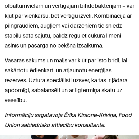
olbaltumvielām un vērtīgajām bifidobaktērijām – var
kļūt par vienkāršu, bet vērtīgu izvēli. Kombinācijā ar
pilngraudiem, augļiem vai dārzeņiem tie sniedz
stabilu sāta sajūtu, palīdz regulēt cukura līmeni
asinīs un pasargā no pēkšņa izsalkuma.
Vasaras sākums un maijs var kļūt par īsto brīdi, lai
sakārtotu ēdienkarti un atjaunotu enerģijas
rezerves. Uztura speciālisti uzsver, ka tas ir jādara
apdomīgi, sabalansēti un ar ilgtermiņa skatu uz
veselību.
Informāciju sagatavoja Ērika Kirsone-Kriviņa, Food
Union sabiedrisko attiecību konsultante.