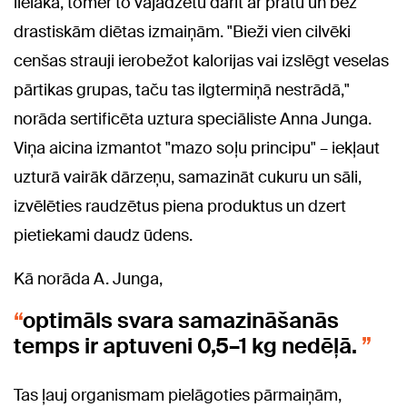
lielāka, tomēr to vajadzētu darīt ar prātu un bez
drastiskām diētas izmaiņām. "Bieži vien cilvēki
cenšas strauji ierobežot kalorijas vai izslēgt veselas
pārtikas grupas, taču tas ilgtermiņā nestrādā,"
norāda sertificēta uztura speciāliste Anna Junga.
Viņa aicina izmantot "mazo soļu principu" – iekļaut
uzturā vairāk dārzeņu, samazināt cukuru un sāli,
izvēlēties raudzētus piena produktus un dzert
pietiekami daudz ūdens.
Kā norāda A. Junga,
optimāls svara samazināšanās
temps ir aptuveni 0,5–1 kg nedēļā.
Tas ļauj organismam pielāgoties pārmaiņām,