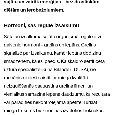
sajūtu un vairāk enerģijas – bez drastiskām
diētām un ierobežojumiem.
Hormoni, kas regulē izsalkumu
Sāta un izsalkuma sajūtu organismā regulē divi
galvenie hormoni – grelīns un leptīns. Grelīns
signalizē par izsalkumu, kamēr leptīns dod ziņu
smadzenēm, ka esi paēdis. Kā skaidro sertificēta
uztura speciāliste Guna Bīlande (LDUSA), šie
mehānismi cieši saistīti ar miega kvalitāti -
neizgulēšanās paaugstina grelīna līmeni un
vienlaikus samazina leptīna daudzumu, kā rezultātā
var parādīties nekontrolējama apetīte. Turklāt
miega trūkums bieži rosinās izvēlēties treknākus,