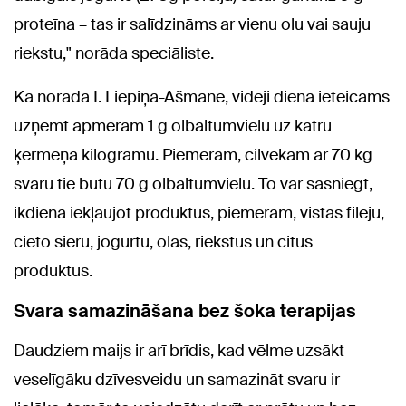
proteīna – tas ir salīdzināms ar vienu olu vai sauju
riekstu," norāda speciāliste.
Kā norāda I. Liepiņa-Ašmane, vidēji dienā ieteicams
uzņemt apmēram 1 g olbaltumvielu uz katru
ķermeņa kilogramu. Piemēram, cilvēkam ar 70 kg
svaru tie būtu 70 g olbaltumvielu. To var sasniegt,
ikdienā iekļaujot produktus, piemēram, vistas fileju,
cieto sieru, jogurtu, olas, riekstus un citus
produktus.
Svara samazināšana bez šoka terapijas
Daudziem maijs ir arī brīdis, kad vēlme uzsākt
veselīgāku dzīvesveidu un samazināt svaru ir