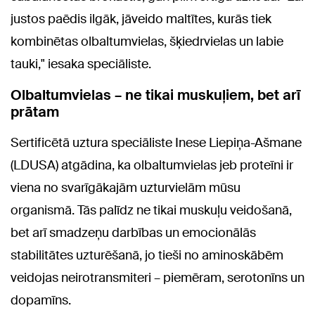
justos paēdis ilgāk, jāveido maltītes, kurās tiek
kombinētas olbaltumvielas, šķiedrvielas un labie
tauki," iesaka speciāliste.
Olbaltumvielas – ne tikai muskuļiem, bet arī
prātam
Sertificētā uztura speciāliste Inese Liepiņa-Ašmane
(LDUSA) atgādina, ka olbaltumvielas jeb proteīni ir
viena no svarīgākajām uzturvielām mūsu
organismā. Tās palīdz ne tikai muskuļu veidošanā,
bet arī smadzeņu darbības un emocionālās
stabilitātes uzturēšanā, jo tieši no aminoskābēm
veidojas neirotransmiteri – piemēram, serotonīns un
dopamīns.