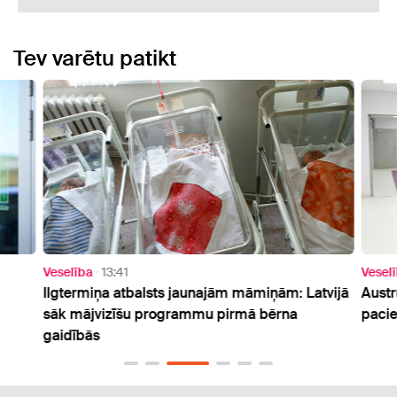
Tev varētu patikt
Veselība
13:41
Vesel
Ilgtermiņa atbalsts jaunajām māmiņām: Latvijā
Austr
sāk mājvizīšu programmu pirmā bērna
pacie
gaidībās