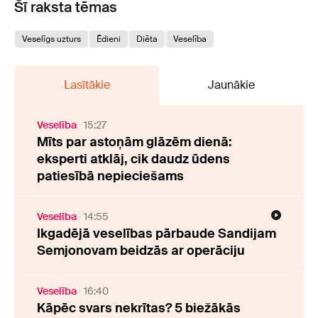
Šī raksta tēmas
Veselīgs uzturs
Ēdieni
Diēta
Veselība
Lasītākie
Jaunākie
Veselība
15:27
Mīts par astoņām glāzēm dienā:
eksperti atklāj, cik daudz ūdens
patiesībā nepieciešams
Veselība
14:55
Ikgadējā veselības pārbaude Sandijam
Semjonovam beidzās ar operāciju
Veselība
16:40
Kāpēc svars nekrītas? 5 biežākās