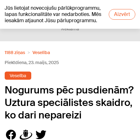
Jūs lietojat novecojušu pārlūkprogrammu,
+15
°C
lapas funkcionalitāte var nedarboties. Mēs
Aizvērt
iesakām atjaunot Jūsu pārluprogrammu.
Reklāma
1188 ziņas
Veselība
Piektdiena, 23. maijs, 2025
Veselība
Nogurums pēc pusdienām?
Uztura speciālistes skaidro,
ko dari nepareizi