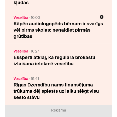
kļūdas
Veselība
10:00
Kāpēc audiologopēds bērnam ir svarīgs
vēl pirms skolas: negaidiet pirmās
grūtības
Veselība
16:27
Eksperti atklāj, kā regulāra brokastu
izlaišana ietekmē veselību
Veselība
15:41
Rīgas Dzemdību nams finansējuma
trūkuma dēļ spiests uz laiku slēgt visu
sesto stāvu
Reklāma