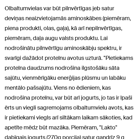
Olbaltumvielas var būt pilnvērtīgas jeb satur
deviņas neaizvietojamās aminoskābes (piemēram,
piena produkti, olas, gaļa), kā arī nepilnvērtīgas,
piemēram, daļa augu valsts produktu. Lai
nodrošinātu pilnvērtīgu aminoskābju spektru, ir
svarīgi dažādot proteīnu avotus uzturā. "Pietiekams
proteīna daudzums nodrošina ilgstošāku sāta
sajūtu, vienmērīgāku enerģijas plūsmu un labāku
mentālo pašsajūtu. Viens no ēdieniem, kas
nodrošina proteīnu, var būt arī jogurts, jo tas ir īpaši
ērts un viegli sagremojams olbaltumvielu avots, kas
ir pietiekami viegls arī siltākam laikam sākoties, kad
apetīte mēdz būt mazāka. Piemēram, "Lakto"
dabīgais jogurts (270g porcija) satur gandrīz 9 g