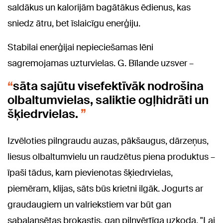
saldākus un kalorijām bagātākus ēdienus, kas
sniedz ātru, bet īslaicīgu enerģiju.
Stabilai enerģijai nepieciešamas lēni
sagremojamas uzturvielas. G. Bīlande uzsver –
sāta sajūtu visefektīvāk nodrošina
olbaltumvielas, saliktie ogļhidrāti un
šķiedrvielas.
Izvēloties pilngraudu auzas, pākšaugus, dārzeņus,
liesus olbaltumvielu un raudzētus piena produktus –
īpaši tādus, kam pievienotas šķiedrvielas,
piemēram, klijas, sāts būs krietni ilgāk. Jogurts ar
graudaugiem un valriekstiem var būt gan
sabalansētas brokastis, gan pilnvērtīga uzkoda. "Lai