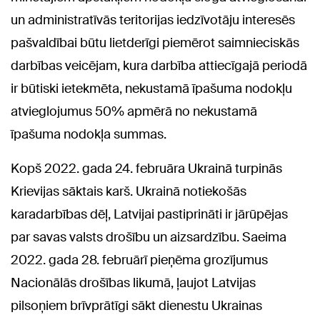
un administratīvās teritorijas iedzīvotāju interesēs
pašvaldībai būtu lietderīgi piemērot saimnieciskās
darbības veicējam, kura darbība attiecīgajā periodā
ir būtiski ietekmēta, nekustamā īpašuma nodokļu
atvieglojumus 50% apmērā no nekustamā
īpašuma nodokļa summas.
Kopš 2022. gada 24. februāra Ukrainā turpinās
Krievijas sāktais karš. Ukrainā notiekošās
karadarbības dēļ, Latvijai pastiprināti ir jārūpējas
par savas valsts drošību un aizsardzību. Saeima
2022. gada 28. februārī pieņēma grozījumus
Nacionālās drošības likumā, ļaujot Latvijas
pilsoņiem brīvprātīgi sākt dienestu Ukrainas