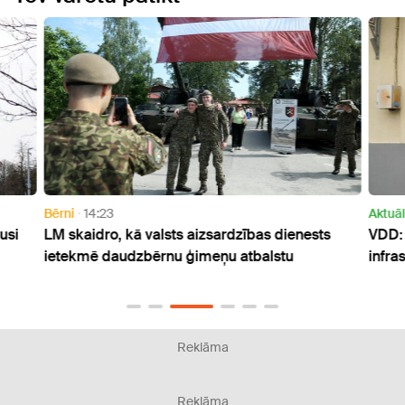
Bērni
14:23
Aktuāl
usi
LM skaidro, kā valsts aizsardzības dienests
VDD: 
ietekmē daudzbērnu ģimeņu atbalstu
infra
Reklāma
Reklāma