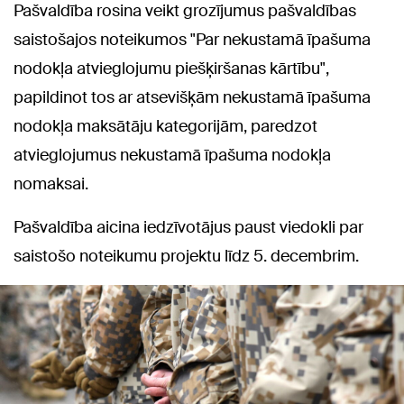
Pašvaldība rosina veikt grozījumus pašvaldības
saistošajos noteikumos "Par nekustamā īpašuma
nodokļa atvieglojumu piešķiršanas kārtību",
papildinot tos ar atsevišķām nekustamā īpašuma
nodokļa maksātāju kategorijām, paredzot
atvieglojumus nekustamā īpašuma nodokļa
nomaksai.
Pašvaldība aicina iedzīvotājus paust viedokli par
saistošo noteikumu projektu līdz 5. decembrim.