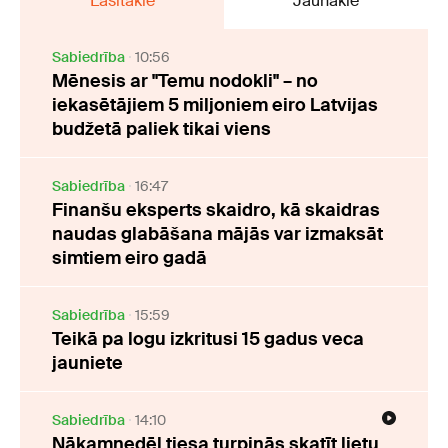
Lasītākie
Jaunākie
Sabiedrība
10:56
Mēnesis ar "Temu nodokli" – no
iekasētājiem 5 miljoniem eiro Latvijas
budžetā paliek tikai viens
Sabiedrība
16:47
Finanšu eksperts skaidro, kā skaidras
naudas glabāšana mājās var izmaksāt
simtiem eiro gadā
Sabiedrība
15:59
Teikā pa logu izkritusi 15 gadus veca
jauniete
Sabiedrība
14:10
Nākamnedēļ tiesa turpinās skatīt lietu