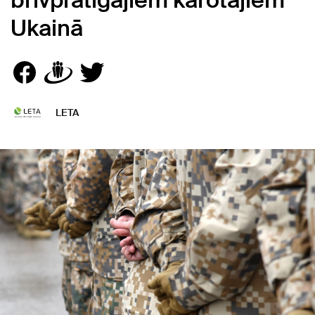
brīvprātīgajiem karotājiem
Ukainā
LETA