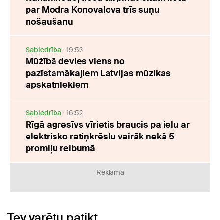
par Modra Konovalova trīs suņu
nošaušanu
Sabiedrība
19:53
Mūžībā devies viens no
pazīstamākajiem Latvijas mūzikas
apskatniekiem
Sabiedrība
16:52
Rīgā agresīvs vīrietis braucis pa ielu ar
elektrisko ratiņkrēslu vairāk nekā 5
promiļu reibumā
Reklāma
Tev varētu patikt