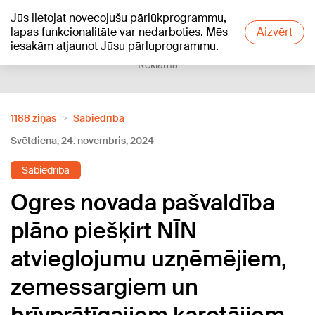
Jūs lietojat novecojušu pārlūkprogrammu,
+22
°C
lapas funkcionalitāte var nedarboties. Mēs
Aizvērt
iesakām atjaunot Jūsu pārluprogrammu.
Reklāma
1188 ziņas
Sabiedrība
Svētdiena, 24. novembris, 2024
Sabiedrība
Ogres novada pašvaldība
plāno piešķirt NĪN
atvieglojumu uzņēmējiem,
zemessargiem un