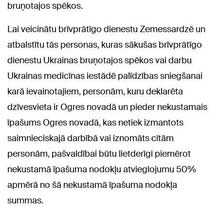
bruņotajos spēkos.
Lai veicinātu brīvprātīgo dienestu Zemessardzē un
atbalstītu tās personas, kuras sākušas brīvprātīgo
dienestu Ukrainas bruņotajos spēkos vai darbu
Ukrainas medicīnas iestādē palīdzības sniegšanai
karā ievainotajiem, personām, kuru deklarēta
dzīvesvieta ir Ogres novadā un pieder nekustamais
īpašums Ogres novadā, kas netiek izmantots
saimnieciskajā darbībā vai iznomāts citām
personām, pašvaldībai būtu lietderīgi piemērot
nekustamā īpašuma nodokļu atvieglojumu 50%
apmērā no šā nekustamā īpašuma nodokļa
summas.