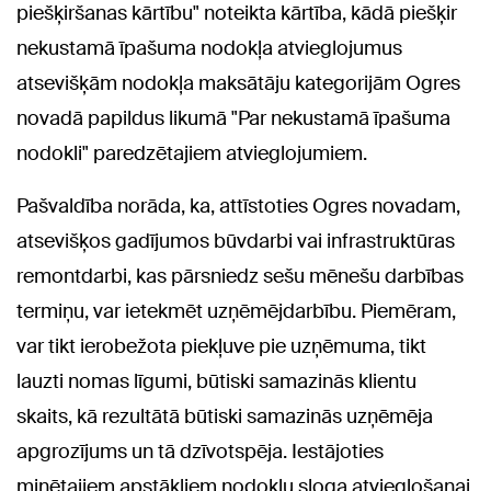
piešķiršanas kārtību" noteikta kārtība, kādā piešķir
nekustamā īpašuma nodokļa atvieglojumus
atsevišķām nodokļa maksātāju kategorijām Ogres
novadā papildus likumā "Par nekustamā īpašuma
nodokli" paredzētajiem atvieglojumiem.
Pašvaldība norāda, ka, attīstoties Ogres novadam,
atsevišķos gadījumos būvdarbi vai infrastruktūras
remontdarbi, kas pārsniedz sešu mēnešu darbības
termiņu, var ietekmēt uzņēmējdarbību. Piemēram,
var tikt ierobežota piekļuve pie uzņēmuma, tikt
lauzti nomas līgumi, būtiski samazinās klientu
skaits, kā rezultātā būtiski samazinās uzņēmēja
apgrozījums un tā dzīvotspēja. Iestājoties
minētajiem apstākļiem nodokļu sloga atvieglošanai