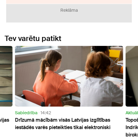
Reklāma
Tev varētu patikt
Sabiedrība
14:42
Aktuāl
ijas
Drīzumā mācībām visās Latvijas izglītības
Topoš
iestādēs varēs pieteikties tikai elektroniski
Indri
birok