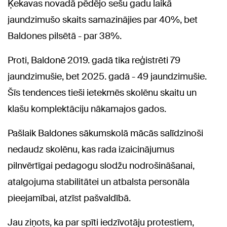
Ķekavas novadā pēdējo sešu gadu laikā
jaundzimušo skaits samazinājies par 40%, bet
Baldones pilsētā - par 38%.
Proti, Baldonē 2019. gadā tika reģistrēti 79
jaundzimušie, bet 2025. gadā - 49 jaundzimušie.
Šīs tendences tieši ietekmēs skolēnu skaitu un
klašu komplektāciju nākamajos gados.
Pašlaik Baldones sākumskolā mācās salīdzinoši
nedaudz skolēnu, kas rada izaicinājumus
pilnvērtīgai pedagogu slodžu nodrošināšanai,
atalgojuma stabilitātei un atbalsta personāla
pieejamībai, atzīst pašvaldībā.
Jau ziņots, ka par spīti iedzīvotāju protestiem,