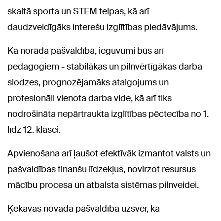
skaitā sporta un STEM telpas, kā arī
daudzveidīgāks interešu izglītības piedāvājums.
Kā norāda pašvaldībā, ieguvumi būs arī
pedagogiem - stabilākas un pilnvērtīgākas darba
slodzes, prognozējamāks atalgojums un
profesionāli vienota darba vide, kā arī tiks
nodrošināta nepārtraukta izglītības pēctecība no 1.
līdz 12. klasei.
Apvienošana arī ļaušot efektīvāk izmantot valsts un
pašvaldības finanšu līdzekļus, novirzot resursus
mācību procesa un atbalsta sistēmas pilnveidei.
Ķekavas novada pašvaldība uzsver, ka