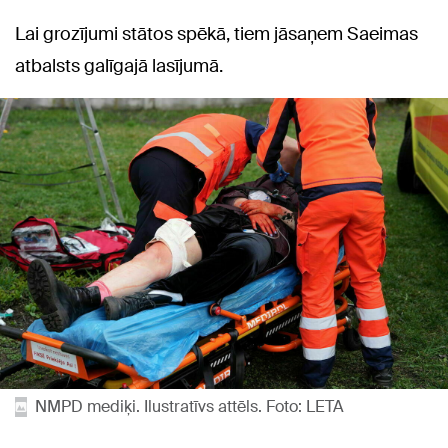
Lai grozījumi stātos spēkā, tiem jāsaņem Saeimas
atbalsts galīgajā lasījumā.
NMPD mediķi. Ilustratīvs attēls. Foto: LETA