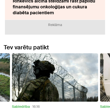
Rinkēvičs aicina steidzami rast papildu
finansējumu onkoloģijas un cukura
diabēta pacientiem
Reklāma
Tev varētu patikt
Sabiedrība
16:16
Sabie