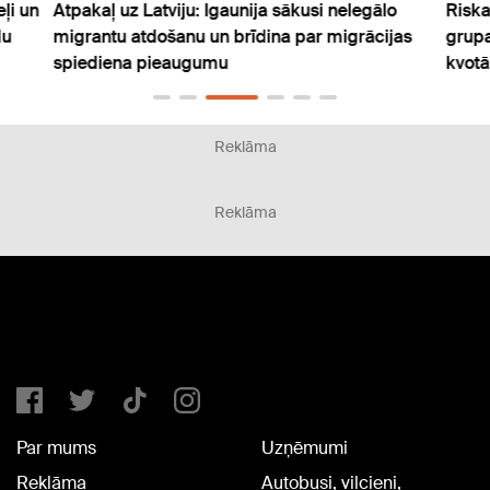
ļi un
Atpakaļ uz Latviju: Igaunija sākusi nelegālo
Riska
du
migrantu atdošanu un brīdina par migrācijas
grupa
spiediena pieaugumu
kvotā
Reklāma
Reklāma
Par mums
Uzņēmumi
Reklāma
Autobusi, vilcieni,