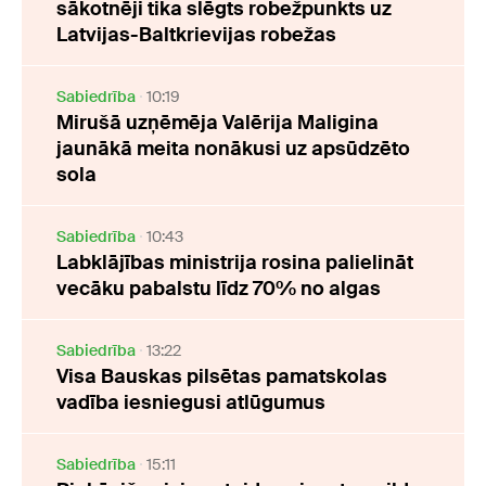
sākotnēji tika slēgts robežpunkts uz
Latvijas-Baltkrievijas robežas
Sabiedrība
10:19
Mirušā uzņēmēja Valērija Maligina
jaunākā meita nonākusi uz apsūdzēto
sola
Sabiedrība
10:43
Labklājības ministrija rosina palielināt
vecāku pabalstu līdz 70% no algas
Sabiedrība
13:22
Visa Bauskas pilsētas pamatskolas
vadība iesniegusi atlūgumus
Sabiedrība
15:11