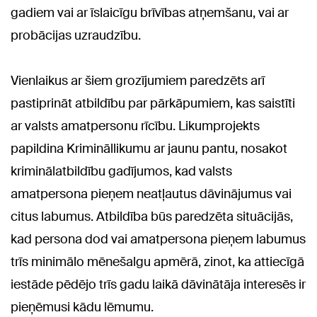
gadiem vai ar īslaicīgu brīvības atņemšanu, vai ar
probācijas uzraudzību.
Vienlaikus ar šiem grozījumiem paredzēts arī
pastiprināt atbildību par pārkāpumiem, kas saistīti
ar valsts amatpersonu rīcību. Likumprojekts
papildina Krimināllikumu ar jaunu pantu, nosakot
kriminālatbildību gadījumos, kad valsts
amatpersona pieņem neatļautus dāvinājumus vai
citus labumus. Atbildība būs paredzēta situācijās,
kad persona dod vai amatpersona pieņem labumus
trīs minimālo mēnešalgu apmērā, zinot, ka attiecīgā
iestāde pēdējo trīs gadu laikā dāvinātāja interesēs ir
pieņēmusi kādu lēmumu.