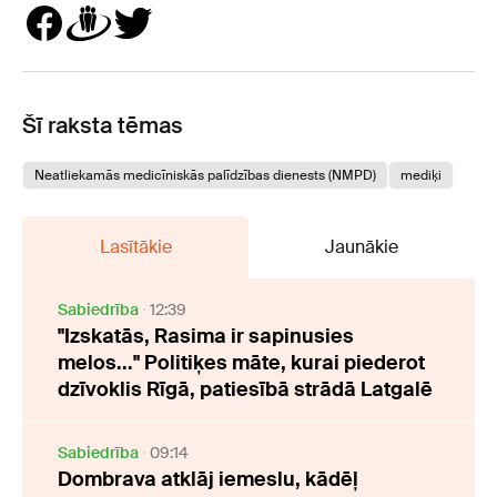
Šī raksta tēmas
Neatliekamās medicīniskās palīdzības dienests (NMPD)
mediķi
Lasītākie
Jaunākie
Sabiedrība
12:39
"Izskatās, Rasima ir sapinusies
melos..." Politiķes māte, kurai piederot
dzīvoklis Rīgā, patiesībā strādā Latgalē
Sabiedrība
09:14
Dombrava atklāj iemeslu, kādēļ