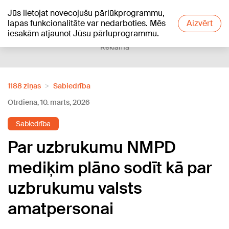
Jūs lietojat novecojušu pārlūkprogrammu,
+24
°C
lapas funkcionalitāte var nedarboties. Mēs
Aizvērt
iesakām atjaunot Jūsu pārluprogrammu.
Reklāma
1188 ziņas
Sabiedrība
Otrdiena, 10. marts, 2026
Sabiedrība
Par uzbrukumu NMPD
mediķim plāno sodīt kā par
uzbrukumu valsts
amatpersonai