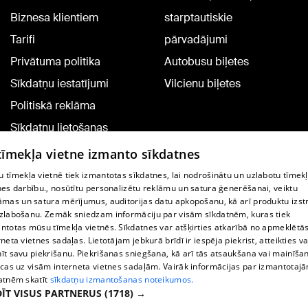
Biznesa klientiem
starptautiskie
Tarifi
pārvadājumi
Privātuma politika
Autobusu biļetes
Sīkdatņu iestatījumi
Vilcienu biļetes
Politiskā reklāma
Sīkdatņu lietošanas
noteikumi
 tīmekļa vietne izmanto sīkdatnes
Komentāru pievienošana
 tīmekļa vietnē tiek izmantotas sīkdatnes, lai nodrošinātu un uzlabotu tīmek
nes darbību., nosūtītu personalizētu reklāmu un satura ģenerēšanai, veiktu
āmas un satura mērījumus, auditorijas datu apkopošanu, kā arī produktu izst
TV programma
zlabošanu. Zemāk sniedzam informāciju par visām sīkdatnēm, kuras tiek
Līguma noteikumi
ntotas mūsu tīmekļa vietnēs. Sīkdatnes var atšķirties atkarībā no apmeklētā
rneta vietnes sadaļas. Lietotājam jebkurā brīdī ir iespēja piekrist, atteikties va
360 Ziņu kontakti
īt savu piekrišanu. Piekrišanas sniegšana, kā arī tās atsaukšana vai mainīša
ecas uz visām interneta vietnes sadaļām. Vairāk informācijas par izmantotaj
Helio Media
atnēm skatīt
sīkdatņu izmantošanas noteikumos.
ĪT VISUS PARTNERUS
(1718) →
Portāla palīdzības dienests: e-pasts -
info@1188.lv