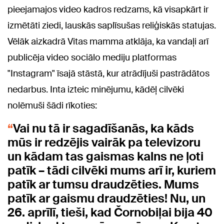
pieejamajos video kadros redzams, kā visapkārt ir
izmētāti ziedi, lauskās saplīsušas reliģiskās statujas.
Vēlāk aizkadrā Vitas mamma atklāja, ka vandaļi arī
publicēja video sociālo mediju platformas
"Instagram" īsajā stāstā, kur atrādījuši pastrādātos
nedarbus. Inta izteic minējumu, kādēļ cilvēki
nolēmuši šādi rīkoties:
Vai nu tā ir sagadīšanās, ka kāds
mūs ir redzējis vairāk pa televizoru
un kādam tas gaismas kalns ne ļoti
patīk – tādi cilvēki mums arī ir, kuriem
patīk ar tumsu draudzēties. Mums
patīk ar gaismu draudzēties! Nu, un
26. aprīlī, tieši, kad Čornobiļai bija 40