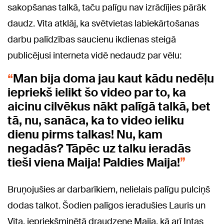
sakopšanas talkā, taču palīgu nav izrādījies pārāk
daudz. Vita atklāj, ka svētvietas labiekārtošanas
darbu palīdzības saucienu ikdienas steigā
publicējusi interneta vidē nedaudz par vēlu:
Man bija doma jau kaut kādu nedēļu
iepriekš ielikt šo video par to, ka
aicinu cilvēkus nākt palīgā talkā, bet
tā, nu, sanāca, ka to video ieliku
dienu pirms talkas! Nu, kam
negadās? Tāpēc uz talku ieradās
tieši viena Maija! Paldies Maija!
Bruņojušies ar darbarīkiem, nelielais palīgu pulciņš
dodas talkot. Šodien palīgos ieradušies Lauris un
Vita, iepriekšminētā draudzene Maija, kā arī Intas