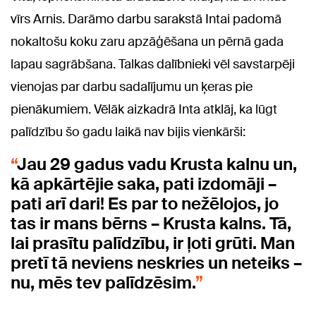
vīrs Arnis. Darāmo darbu sarakstā Intai padomā
nokaltošu koku zaru apzāģēšana un pērnā gada
lapau sagrābšana. Talkas dalībnieki vēl savstarpēji
vienojas par darbu sadalījumu un ķeras pie
pienākumiem. Vēlāk aizkadrā Inta atklāj, ka lūgt
palīdzību šo gadu laikā nav bijis vienkārši:
Jau 29 gadus vadu Krusta kalnu un,
kā apkārtējie saka, pati izdomāji –
pati arī dari! Es par to nežēlojos, jo
tas ir mans bērns – Krusta kalns. Tā,
lai prasītu palīdzību, ir ļoti grūti. Man
pretī tā neviens neskries un neteiks –
nu, mēs tev palīdzēsim.