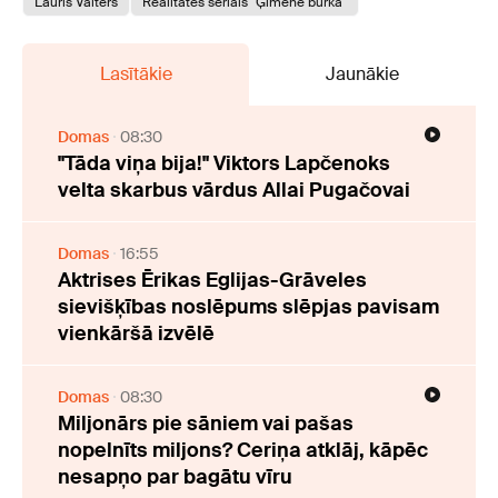
Lauris Valters
Realitātes seriāls "Ģimene burkā"
Lasītākie
Jaunākie
Domas
08:30
"Tāda viņa bija!" Viktors Lapčenoks
velta skarbus vārdus Allai Pugačovai
Domas
16:55
Aktrises Ērikas Eglijas-Grāveles
sievišķības noslēpums slēpjas pavisam
vienkāršā izvēlē
Domas
08:30
Miljonārs pie sāniem vai pašas
nopelnīts miljons? Ceriņa atklāj, kāpēc
nesapņo par bagātu vīru