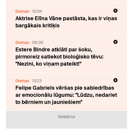
Domas
10:34
Aktrise Elīna Vāne pastāsta, kas ir viņas
bargākais kritiķis
Domas
06:30
Estere Bindre atklāti par šoku,
pirmoreiz satiekot bioloģisko tēvu:
"Nezini, ko viņam pateikt!"
Domas
13:23
Felipe Gabriels vēršas pie sabiedrības
ar emocionālu lūgumu: "Lūdzu, nedariet
to bērniem un jauniešiem"
Reklāma