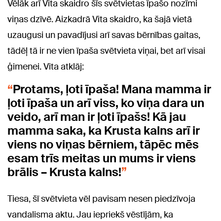
Vēlāk arī Vita skaidro šīs svētvietas īpašo nozīmi
viņas dzīvē. Aizkadrā Vita skaidro, ka šajā vietā
uzaugusi un pavadījusi arī savas bērnības gaitas,
tādēļ tā ir ne vien īpaša svētvieta viņai, bet arī visai
ģimenei. Vita atklāj:
Protams, ļoti īpaša! Mana mamma ir
ļoti īpaša un arī viss, ko viņa dara un
veido, arī man ir ļoti īpašs! Kā jau
mamma saka, ka Krusta kalns arī ir
viens no viņas bērniem, tāpēc mēs
esam trīs meitas un mums ir viens
brālis – Krusta kalns!
Tiesa, šī svētvieta vēl pavisam nesen piedzīvoja
vandalisma aktu. Jau iepriekš vēstījām, ka