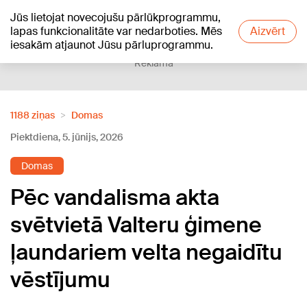
Jūs lietojat novecojušu pārlūkprogrammu,
+26
°C
lapas funkcionalitāte var nedarboties. Mēs
Aizvērt
iesakām atjaunot Jūsu pārluprogrammu.
Reklāma
1188 ziņas
Domas
Piektdiena, 5. jūnijs, 2026
Domas
Pēc vandalisma akta
svētvietā Valteru ģimene
ļaundariem velta negaidītu
vēstījumu