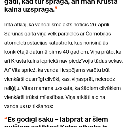
gadi, kad tur sprāga, arī man Krusta
kalnā uzsprāga.
Inta atklāj, ka vandalisma akts noticis 26. aprīlī.
Sarunas gaitā viņa velk paralēles ar Čornobiļas
atomeletrostacijas katastrofu, kas norisinājās
konkrētajā datumā pirms 40 gadiem. Viņa prāto, ka
arī Krusta kalns iepriekš nav piedzīvojis tādas sekas.
Arī Vita spriež, ka vandaļi iespējams varētu būt
vienkārši dusmīgi cilvēki, kas, viņasprāt, neieredz
reliģiju. Vitas mamma uzskata, ka šādiem cilvēkiem
vienkārši trūkst mīlestības. Viņa atklāti aicina
vandaļus uz tikšanos:
Es godīgi saku – labprāt ar šiem