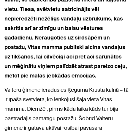
vietu. Tiesa, svētvietu satricinājis vēl
nepieredzēti nežēlīgs vandaļu uzbrukums, kas
sakritis arī ar zīmīgu un baisu vēstures
gadadienu. Neraugoties uz sirdsāpēm un
postažu, Vitas mamma publiski aicina vandaļus
uz tikšanos, lai cilvēcīgi aci pret aci sarunātos
un mēģinātu viņiem palīdzēt atrast pareizo ceļu,
metot pie malas jebkādas emocijas.
Valteru ģimene ieradusies Ķeguma Krusta kalnā – tā
ir īpaša svētvieta, ko ierīkojusi šajā vietā Vitas
mamma. Diemžēl, pirms kāda laika kāds tur bija
pastrādājis pamatīgu postažu. Šobrīd Valteru
ģimene ir gatava aktīvai rosībai pavasara