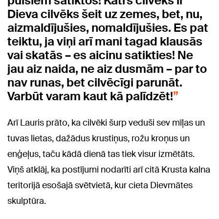
puišiem satiktos! Katrs cilvēks ir
Dieva cilvēks šeit uz zemes, bet, nu,
aizmaldījušies, nomaldījušies. Es pat
teiktu, ja viņi arī mani tagad klausās
vai skatās – es aicinu satikties! Ne
jau aiz naida, ne aiz dusmām – par to
nav runas, bet cilvēcīgi parunāt.
Varbūt varam kaut kā palīdzēt!
Arī Lauris prāto, ka cilvēki šurp veduši sev mīļas un
tuvas lietas, dažādus krustiņus, rožu kroņus un
enģeļus, taču kādā dienā tas tiek visur izmētāts.
Viņš atklāj, ka postījumi nodarīti arī citā Krusta kalna
teritorijā esošajā svētvietā, kur cieta Dievmātes
skulptūra.