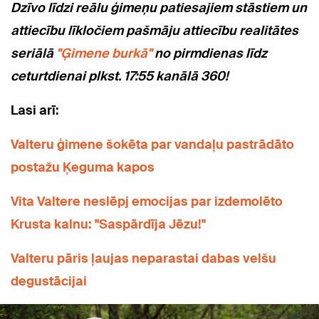
Dzīvo līdzi reālu ģimeņu patiesajiem stāstiem un
attiecību līkločiem pašmāju attiecību realitātes
seriālā
"Ģimene burkā"
no pirmdienas līdz
ceturtdienai plkst. 17:55 kanālā 360!
Lasi arī:
Valteru ģimene šokēta par vandaļu pastrādāto
postažu Ķeguma kapos
Vita Valtere neslēpj emocijas par izdemolēto
Krusta kalnu: "Saspārdīja Jēzu!"
Valteru pāris ļaujas neparastai dabas velšu
degustācijai