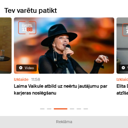
Tev varētu patikt
Video
Izklaide
11:58
Izklai
Laima Vaikule atbild uz neērtu jautājumu par
Elita
karjeras noslēgšanu
atzīš
Reklāma