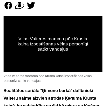
Vitas Valteres mamma pēc Krusta kalna izpostīšanas vēlas
personīgi satikt vandaļus
Realitātes seriāla "Ģimene burkā" dalībnieki
Valteru saime aizvien atrodas Ķeguma Krusta
kalnā, ko sabiedrība pazīst kā miera un lūgšanu