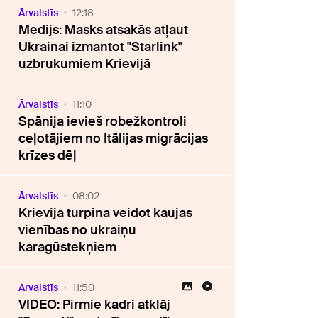
Ārvalstīs
12:18
Medijs: Masks atsakās atļaut
Ukrainai izmantot "Starlink"
uzbrukumiem Krievijā
Ārvalstīs
11:10
Spānija ievieš robežkontroli
ceļotājiem no Itālijas migrācijas
krīzes dēļ
Ārvalstīs
08:02
Krievija turpina veidot kaujas
vienības no ukraiņu
karagūstekņiem
Ārvalstīs
11:50
VIDEO: Pirmie kadri atklāj