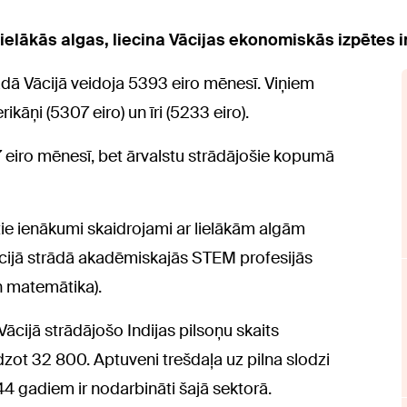
lielākās algas, liecina Vācijas ekonomiskās izpētes in
adā Vācijā veidoja 5393 eiro mēnesī. Viņiem
kāņi (5307 eiro) un īri (5233 eiro).
77 eiro mēnesī, bet ārvalstu strādājošie kopumā
tie ienākumi skaidrojami ar lielākām algām
ācijā strādā akadēmiskajās STEM profesijās
un matemātika).
cijā strādājošo Indijas pilsoņu skaits
edzot 32 800. Aptuveni trešdaļa uz pilna slodzi
44 gadiem ir nodarbināti šajā sektorā.