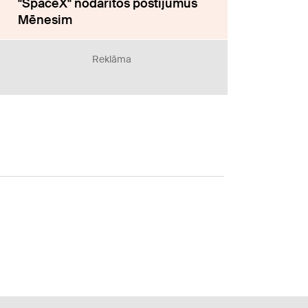
"SpaceX" nodarītos postījumus
Mēnesim
Reklāma