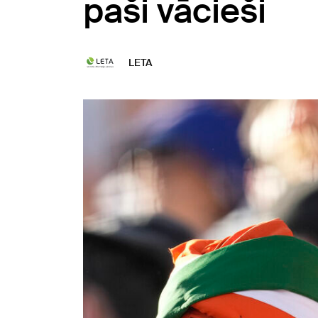
paši vācieši
LETA