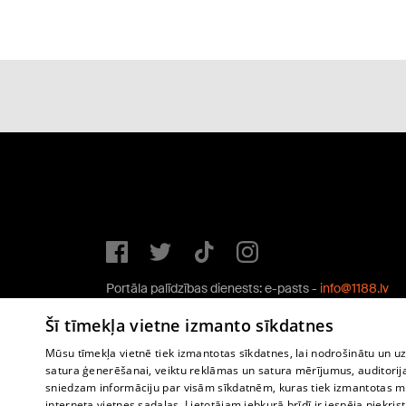
Portāla palīdzības dienests: e-pasts -
info@1188.lv
Copyright © 2004-2026 SIA HELIO MEDIA.
Šī tīmekļa vietne izmanto sīkdatnes
All rights reserved.
Mūsu tīmekļa vietnē tiek izmantotas sīkdatnes, lai nodrošinātu un u
satura ģenerēšanai, veiktu reklāmas un satura mērījumus, auditorij
sniedzam informāciju par visām sīkdatnēm, kuras tiek izmantotas mū
interneta vietnes sadaļas. Lietotājam jebkurā brīdī ir iespēja piekrist