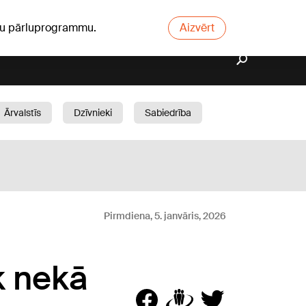
ūsu pārluprogrammu.
Aizvērt
Ārvalstīs
Dzīvnieki
Sabiedrība
Dārzs
Pirmdiena, 5. janvāris, 2026
k nekā