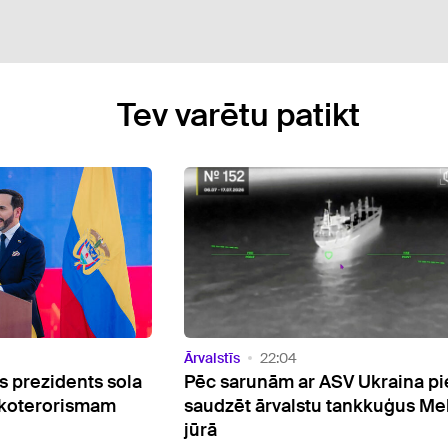
Tev varētu patikt
Ārvalstīs
06:03
V Ukraina piekrīt
Vučičs neredz priekšnoteikum
tankkuģus Melnajā
drīzam kara noslēgumam Ukra