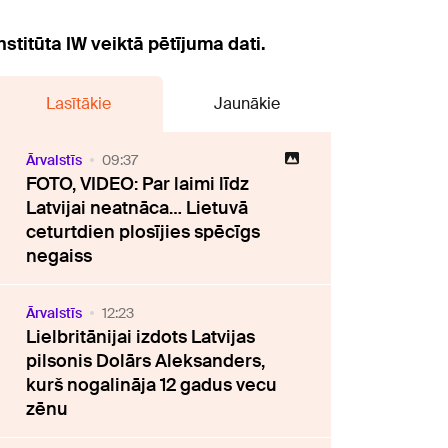
stitūta IW veiktā pētījuma dati.
Lasītākie
Jaunākie
Ārvalstīs
09:37
FOTO, VIDEO: Par laimi līdz
Latvijai neatnāca… Lietuvā
ceturtdien plosījies spēcīgs
negaiss
Ārvalstīs
12:23
Lielbritānijai izdots Latvijas
pilsonis Dolārs Aleksanders,
kurš nogalināja 12 gadus vecu
zēnu