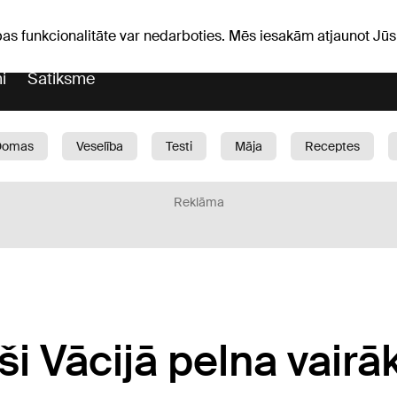
Laika ziņas
Horoskopi
vefa
pas funkcionalitāte var nedarboties. Mēs iesakām atjaunot J
i
Satiksme
Domas
Veselība
Testi
Māja
Receptes
Bērni
Auto
1188 play
Sports
Bizness
Reklāma
ši Vācijā pelna vairā