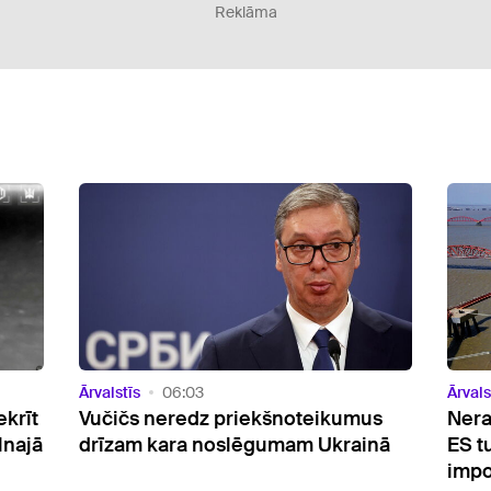
Reklāma
Ārvalstīs
21:09
Ārvals
us
Neraugoties uz plāniem atteikties,
Itāl
inā
ES turpina palielināt Krievijas gāzes
Gard
importu
cilv