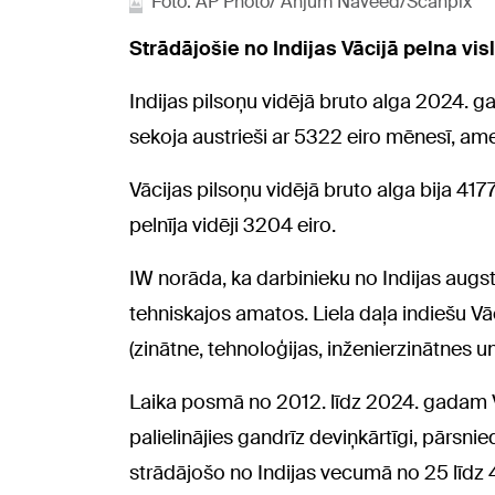
Foto: AP Photo/ Anjum Naveed/Scanpix
Strādājošie no Indijas Vācijā pelna vis
Indijas pilsoņu vidējā bruto alga 2024. g
sekoja austrieši ar 5322 eiro mēnesī, ameri
Vācijas pilsoņu vidējā bruto alga bija 41
pelnīja vidēji 3204 eiro.
IW norāda, ka darbinieku no Indijas augs
tehniskajos amatos. Liela daļa indiešu V
(zinātne, tehnoloģijas, inženierzinātnes 
Laika posmā no 2012. līdz 2024. gadam Vā
palielinājies gandrīz deviņkārtīgi, pārsni
strādājošo no Indijas vecumā no 25 līdz 