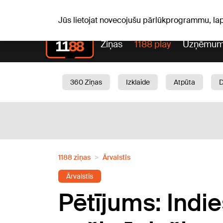
Sv, 09.08.2026.
+23
°C
Genoveva, Madara, Geno
Jūs lietojat novecojušu pārlūkprogrammu, la
Ziņas
1188 play
Uzņēmum
360 Ziņas
Izklaide
Atpūta
Aktuāli
Satiksme
Skaistumam
1188 ziņas
Ārvalstīs
Ārvalstīs
Pētījums: Indie