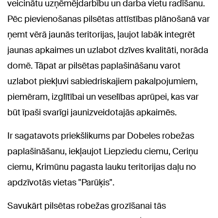
veicinātu uzņēmējdarbību un darba vietu radīšanu.
Pēc pievienošanas pilsētas attīstības plānošanā var
ņemt vērā jaunās teritorijas, ļaujot labāk integrēt
jaunas apkaimes un uzlabot dzīves kvalitāti, norāda
domē. Tāpat ar pilsētas paplašināšanu varot
uzlabot piekļuvi sabiedriskajiem pakalpojumiem,
piemēram, izglītībai un veselības aprūpei, kas var
būt īpaši svarīgi jaunizveidotajās apkaimēs.
Ir sagatavots priekšlikums par Dobeles robežas
paplašināšanu, iekļaujot Liepziedu ciemu, Ceriņu
ciemu, Krimūnu pagasta lauku teritorijas daļu no
apdzīvotās vietas "Parūķis".
Savukārt pilsētas robežas grozīšanai tās