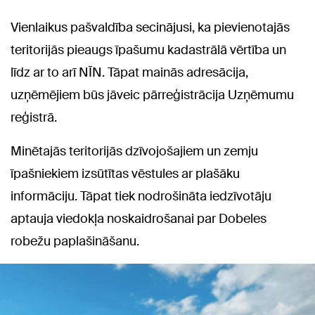
Vienlaikus pašvaldība secinājusi, ka pievienotajās
teritorijās pieaugs īpašumu kadastrālā vērtība un
līdz ar to arī NĪN. Tāpat mainās adresācija,
uzņēmējiem būs jāveic pārreģistrācija Uzņēmumu
reģistrā.
Minētajās teritorijās dzīvojošajiem un zemju
īpašniekiem izsūtītas vēstules ar plašāku
informāciju. Tāpat tiek nodrošināta iedzīvotāju
aptauja viedokļa noskaidrošanai par Dobeles
robežu paplašināšanu.