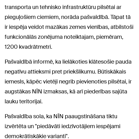
transporta un tehnisko infrastruktūru pilsētai ar
pieguļošiem ciemiem, norāda pašvaldībā. Tāpat tā
ir iespēja veidot mazākas zemes vienības, atbilstoši
funkcionālās zonējuma noteiktajam, piemēram,
1200 kvadrātmetri.
Pašvaldībā informē, ka lielākoties klātesošie pauda
negatīvu attieksmi pret priekšlikumu. Būtiskākais
iemesls, kāpēc vietēji negrib pievienoties pilsētai, ir
augstākas NĪN izmaksas, kā arī piederības sajūta
lauku teritorijai.
Pašvaldība sola, ka NĪN paaugstināšana tiktu
izvērtēta un "piedāvāti iedzīvotājiem iespējami
demokrātiskākie varianti".