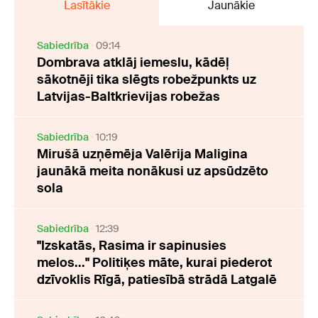
Lasītākie
Jaunākie
Sabiedrība
09:14
Dombrava atklāj iemeslu, kādēļ
sākotnēji tika slēgts robežpunkts uz
Latvijas-Baltkrievijas robežas
Sabiedrība
10:19
Mirušā uzņēmēja Valērija Maligina
jaunākā meita nonākusi uz apsūdzēto
sola
Sabiedrība
12:39
"Izskatās, Rasima ir sapinusies
melos..." Politiķes māte, kurai piederot
dzīvoklis Rīgā, patiesībā strādā Latgalē