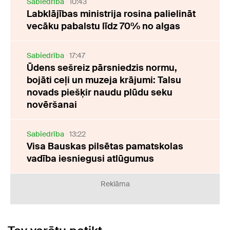
Sabiedrība
10:43
Labklājības ministrija rosina palielināt
vecāku pabalstu līdz 70% no algas
Sabiedrība
17:47
Ūdens sešreiz pārsniedzis normu,
bojāti ceļi un muzeja krājumi: Talsu
novads piešķir naudu plūdu seku
novēršanai
Sabiedrība
13:22
Visa Bauskas pilsētas pamatskolas
vadība iesniegusi atlūgumus
Reklāma