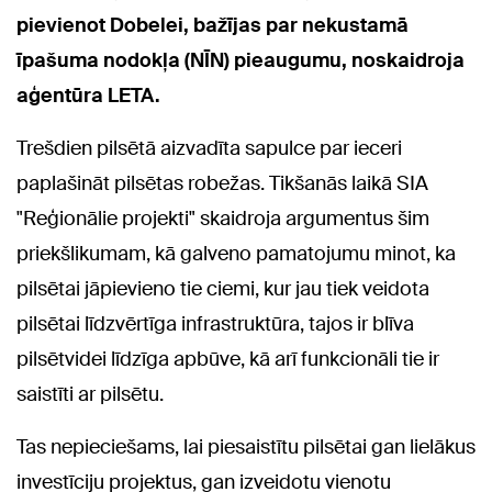
pievienot Dobelei, bažījas par nekustamā
īpašuma nodokļa (NĪN) pieaugumu, noskaidroja
aģentūra LETA.
Trešdien pilsētā aizvadīta sapulce par ieceri
paplašināt pilsētas robežas. Tikšanās laikā SIA
"Reģionālie projekti" skaidroja argumentus šim
priekšlikumam, kā galveno pamatojumu minot, ka
pilsētai jāpievieno tie ciemi, kur jau tiek veidota
pilsētai līdzvērtīga infrastruktūra, tajos ir blīva
pilsētvidei līdzīga apbūve, kā arī funkcionāli tie ir
saistīti ar pilsētu.
Tas nepieciešams, lai piesaistītu pilsētai gan lielākus
investīciju projektus, gan izveidotu vienotu