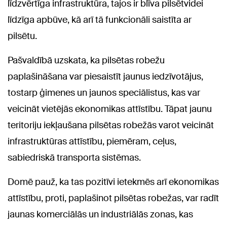
līdzvērtīga infrastruktūra, tajos ir blīva pilsētvidei
līdzīga apbūve, kā arī tā funkcionāli saistīta ar
pilsētu.
Pašvaldībā uzskata, ka pilsētas robežu
paplašināšana var piesaistīt jaunus iedzīvotājus,
tostarp ģimenes un jaunos speciālistus, kas var
veicināt vietējās ekonomikas attīstību. Tāpat jaunu
teritoriju iekļaušana pilsētas robežās varot veicināt
infrastruktūras attīstību, piemēram, ceļus,
sabiedriskā transporta sistēmas.
Domē pauž, ka tas pozitīvi ietekmēs arī ekonomikas
attīstību, proti, paplašinot pilsētas robežas, var radīt
jaunas komerciālās un industriālās zonas, kas