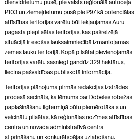
dienvidrietumu pusē, pie valsts reģionālā autoceļa
P103 un ziemeļrietumu pusē pie P97 kā potenciālas
attīstības teritorijas varētu būt iekļaujamas Auru
pagasta piepilsētas teritorijas, kas pašreizējā
situācijā ir esošas lauksaimniecībā izmantojamas
zemes lauku teritorijā. Kopā pilsētai pievienojamās
teritorijas varētu sasniegt gandrīz 329 hektārus,
liecina pašvaldības publiskotā informācija.
Teritorijas plānojuma pirmās redakcijas izstrādes
procesā secināts, ka lēmums par Dobeles robežas
paplašināšanu ilgtermiņā būtu piemērotākais un
veicinātu pilsētas, kā reģionālas nozīmes attīstības
centra un novada administratīvā centra
stiprināšanu un konkurētspējas uzlabošanu.