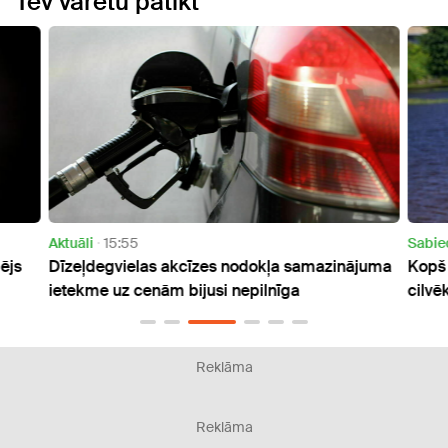
Tev varētu patikt
Aktuāli
15:55
Sabie
ējs
Dīzeļdegvielas akcīzes nodokļa samazinājuma
Kopš 
ietekme uz cenām bijusi nepilnīga
cilvē
Reklāma
Reklāma