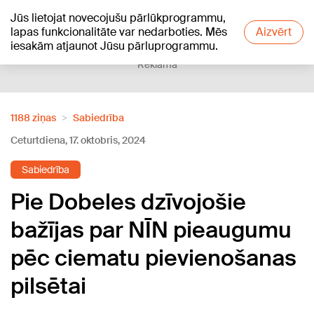
Jūs lietojat novecojušu pārlūkprogrammu,
+18
°C
lapas funkcionalitāte var nedarboties. Mēs
Aizvērt
iesakām atjaunot Jūsu pārluprogrammu.
Reklāma
1188 ziņas
Sabiedrība
Ceturtdiena, 17. oktobris, 2024
Sabiedrība
Pie Dobeles dzīvojošie
bažījas par NĪN pieaugumu
pēc ciematu pievienošanas
pilsētai