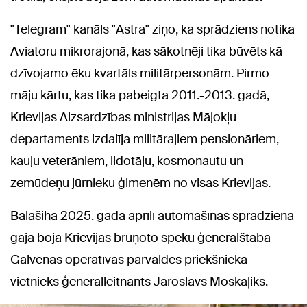
"Telegram" kanāls "Astra" ziņo, ka sprādziens notika
Aviatoru mikrorajonā, kas sākotnēji tika būvēts kā
dzīvojamo ēku kvartāls militārpersonām. Pirmo
māju kārtu, kas tika pabeigta 2011.-2013. gadā,
Krievijas Aizsardzības ministrijas Mājokļu
departaments izdalīja militārajiem pensionāriem,
kauju veterāniem, lidotāju, kosmonautu un
zemūdeņu jūrnieku ģimenēm no visas Krievijas.
Balašihā 2025. gada aprīlī automašīnas sprādzienā
gāja bojā Krievijas bruņoto spēku ģenerālštāba
Galvenās operatīvās pārvaldes priekšnieka
vietnieks ģenerālleitnants Jaroslavs Moskaļiks.