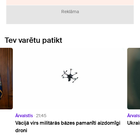
Reklāma
Tev varētu patikt
Ārvalstīs
20:23
Ārvals
mīgi
Ukrainas prezidents ieradies vizītē Serbijā
ASV a
balle