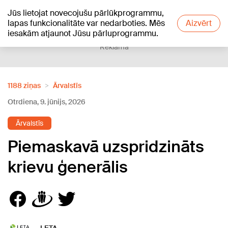
Jūs lietojat novecojušu pārlūkprogrammu,
+15
°C
lapas funkcionalitāte var nedarboties. Mēs
Aizvērt
iesakām atjaunot Jūsu pārluprogrammu.
Reklāma
1188 ziņas
Ārvalstīs
Otrdiena, 9. jūnijs, 2026
Ārvalstīs
Piemaskavā uzspridzināts
krievu ģenerālis