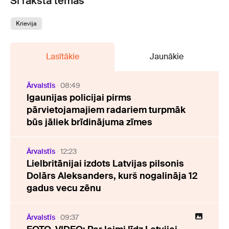
Šī raksta tēmas
Krievija
Lasītākie
Jaunākie
Ārvalstīs
08:49
Igaunijas policijai pirms
pārvietojamajiem radariem turpmāk
būs jāliek brīdinājuma zīmes
Ārvalstīs
12:23
Lielbritānijai izdots Latvijas pilsonis
Dolārs Aleksanders, kurš nogalināja 12
gadus vecu zēnu
Ārvalstīs
09:37