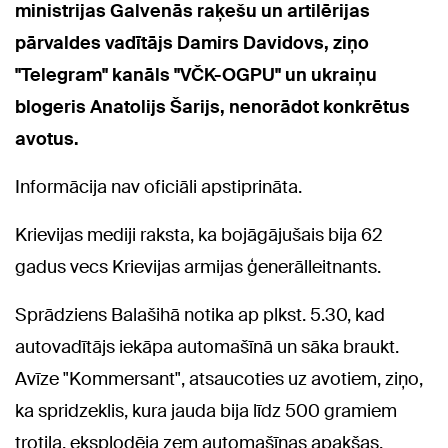
ministrijas Galvenās raķešu un artilērijas
pārvaldes vadītājs Damirs Davidovs, ziņo
"Telegram" kanāls "VČK-OGPU" un ukraiņu
blogeris Anatolijs Šarijs, nenorādot konkrētus
avotus.
Informācija nav oficiāli apstiprināta.
Krievijas mediji raksta, ka bojāgājušais bija 62
gadus vecs Krievijas armijas ģenerālleitnants.
Sprādziens Balašihā notika ap plkst. 5.30, kad
autovadītājs iekāpa automašīnā un sāka braukt.
Avīze "Kommersant", atsaucoties uz avotiem, ziņo,
ka spridzeklis, kura jauda bija līdz 500 gramiem
trotila, eksplodēja zem automašīnas apakšas.