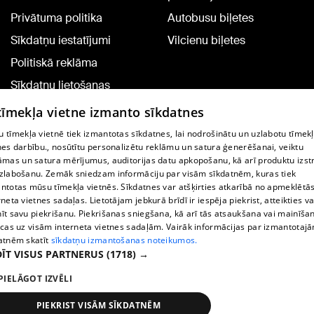
Privātuma politika
Autobusu biļetes
Sīkdatņu iestatījumi
Vilcienu biļetes
Politiskā reklāma
Sīkdatņu lietošanas
noteikumi
 tīmekļa vietne izmanto sīkdatnes
Komentāru pievienošana
 tīmekļa vietnē tiek izmantotas sīkdatnes, lai nodrošinātu un uzlabotu tīmek
nes darbību., nosūtītu personalizētu reklāmu un satura ģenerēšanai, veiktu
āmas un satura mērījumus, auditorijas datu apkopošanu, kā arī produktu izst
TV programma
zlabošanu. Zemāk sniedzam informāciju par visām sīkdatnēm, kuras tiek
Līguma noteikumi
ntotas mūsu tīmekļa vietnēs. Sīkdatnes var atšķirties atkarībā no apmeklētā
rneta vietnes sadaļas. Lietotājam jebkurā brīdī ir iespēja piekrist, atteikties va
360 Ziņu kontakti
īt savu piekrišanu. Piekrišanas sniegšana, kā arī tās atsaukšana vai mainīša
ecas uz visām interneta vietnes sadaļām. Vairāk informācijas par izmantotaj
Helio Media
atnēm skatīt
sīkdatņu izmantošanas noteikumos.
ĪT VISUS PARTNERUS
(1718) →
Portāla palīdzības dienests: e-pasts -
info@1188.lv
PIELĀGOT IZVĒLI
Copyright © 2004-2026 SIA HELIO MEDIA.
All rights reserved.
PIEKRIST VISĀM SĪKDATNĒM