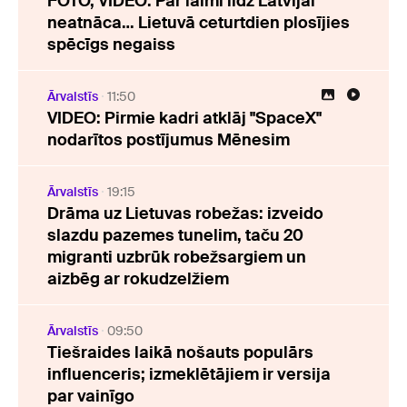
FOTO, VIDEO: Par laimi līdz Latvijai
neatnāca… Lietuvā ceturtdien plosījies
spēcīgs negaiss
Ārvalstīs
11:50
VIDEO: Pirmie kadri atklāj "SpaceX"
nodarītos postījumus Mēnesim
Ārvalstīs
19:15
Drāma uz Lietuvas robežas: izveido
slazdu pazemes tunelim, taču 20
migranti uzbrūk robežsargiem un
aizbēg ar rokudzelžiem
Ārvalstīs
09:50
Tiešraides laikā nošauts populārs
influenceris; izmeklētājiem ir versija
par vainīgo