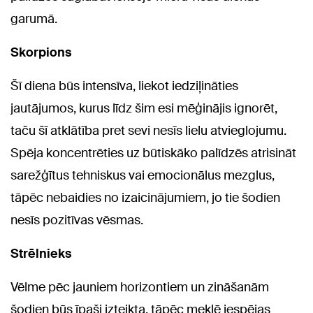
garumā.
Skorpions
Šī diena būs intensīva, liekot iedziļināties
jautājumos, kurus līdz šim esi mēģinājis ignorēt,
taču šī atklātība pret sevi nesīs lielu atvieglojumu.
Spēja koncentrēties uz būtiskāko palīdzēs atrisināt
sarežģītus tehniskus vai emocionālus mezglus,
tāpēc nebaidies no izaicinājumiem, jo tie šodien
nesīs pozitīvas vēsmas.
Strēlnieks
Vēlme pēc jauniem horizontiem un zināšanām
šodien būs īpaši izteikta, tāpēc meklē iespējas