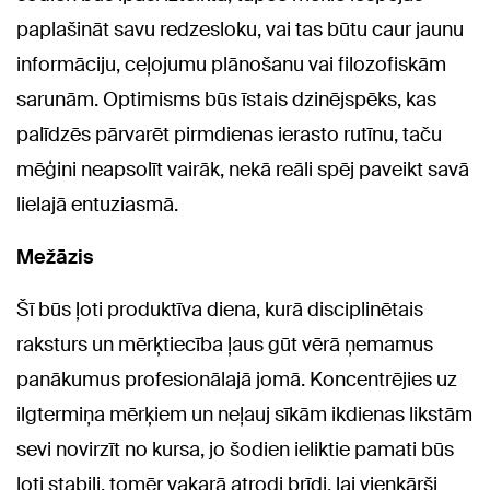
paplašināt savu redzesloku, vai tas būtu caur jaunu
informāciju, ceļojumu plānošanu vai filozofiskām
sarunām. Optimisms būs īstais dzinējspēks, kas
palīdzēs pārvarēt pirmdienas ierasto rutīnu, taču
mēģini neapsolīt vairāk, nekā reāli spēj paveikt savā
lielajā entuziasmā.
Mežāzis
Šī būs ļoti produktīva diena, kurā disciplinētais
raksturs un mērķtiecība ļaus gūt vērā ņemamus
panākumus profesionālajā jomā. Koncentrējies uz
ilgtermiņa mērķiem un neļauj sīkām ikdienas likstām
sevi novirzīt no kursa, jo šodien ieliktie pamati būs
ļoti stabili, tomēr vakarā atrodi brīdi, lai vienkārši