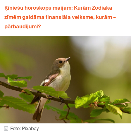
Ķīniešu horoskops maijam: Kurām Zodiaka
zīmēm gaidāma finansiāla veiksme, kurām –
pārbaudījumi?
Foto: Pixabay