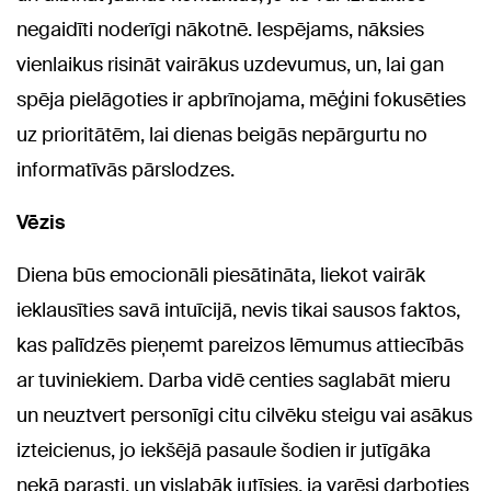
negaidīti noderīgi nākotnē. Iespējams, nāksies
vienlaikus risināt vairākus uzdevumus, un, lai gan
spēja pielāgoties ir apbrīnojama, mēģini fokusēties
uz prioritātēm, lai dienas beigās nepārgurtu no
informatīvās pārslodzes.
Vēzis
Diena būs emocionāli piesātināta, liekot vairāk
ieklausīties savā intuīcijā, nevis tikai sausos faktos,
kas palīdzēs pieņemt pareizos lēmumus attiecībās
ar tuviniekiem. Darba vidē centies saglabāt mieru
un neuztvert personīgi citu cilvēku steigu vai asākus
izteicienus, jo iekšējā pasaule šodien ir jutīgāka
nekā parasti, un vislabāk jutīsies, ja varēsi darboties