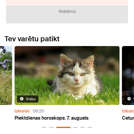
Reklāma
Tev varētu patikt
Video
Izklaide
06:20
Izklai
Piektdienas horoskops: 7. augusts
Cetur