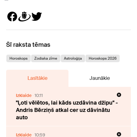
Šī raksta tēmas
Horoskops
Zodiaka zīme
Astroloģija
Horoskops 2026
Lasītākie
Jaunākie
Izklaide
10:11
"Ļoti vēlētos, lai kāds uzdāvina džipu" -
Andris Bērziņš atkal cer uz dāvinātu
auto
Izklaide
10:59