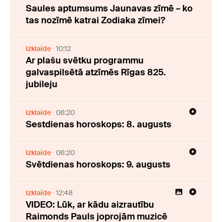
Saules aptumsums Jaunavas zīmē – ko
tas nozīmē katrai Zodiaka zīmei?
Izklaide
10:12
Ar plašu svētku programmu
galvaspilsētā atzīmēs Rīgas 825.
jubileju
Izklaide
06:20
Sestdienas horoskops: 8. augusts
Izklaide
06:20
Svētdienas horoskops: 9. augusts
Izklaide
12:48
VIDEO: Lūk, ar kādu aizrautību
Raimonds Pauls joprojām muzicē