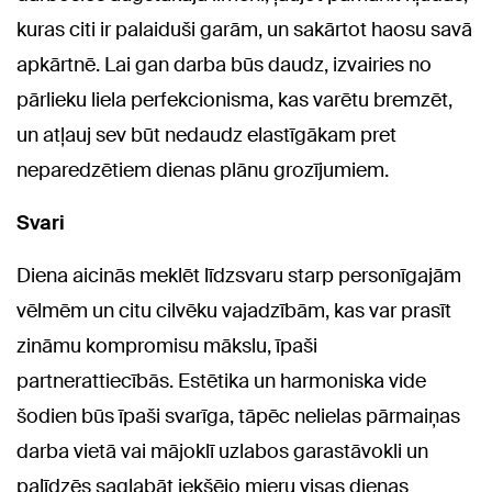
kuras citi ir palaiduši garām, un sakārtot haosu savā
apkārtnē. Lai gan darba būs daudz, izvairies no
pārlieku liela perfekcionisma, kas varētu bremzēt,
un atļauj sev būt nedaudz elastīgākam pret
neparedzētiem dienas plānu grozījumiem.
Svari
Diena aicinās meklēt līdzsvaru starp personīgajām
vēlmēm un citu cilvēku vajadzībām, kas var prasīt
zināmu kompromisu mākslu, īpaši
partnerattiecībās. Estētika un harmoniska vide
šodien būs īpaši svarīga, tāpēc nelielas pārmaiņas
darba vietā vai mājoklī uzlabos garastāvokli un
palīdzēs saglabāt iekšējo mieru visas dienas