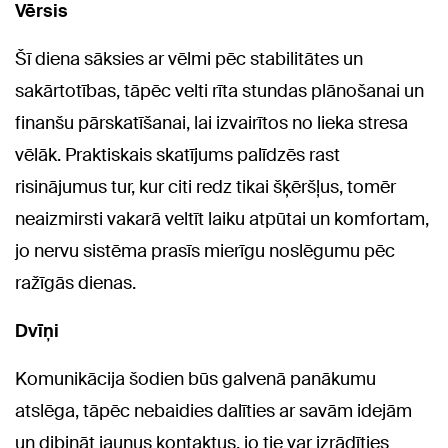
Vērsis
Šī diena sāksies ar vēlmi pēc stabilitātes un
sakārtotības, tāpēc velti rīta stundas plānošanai un
finanšu pārskatīšanai, lai izvairītos no lieka stresa
vēlāk. Praktiskais skatījums palīdzēs rast
risinājumus tur, kur citi redz tikai šķēršļus, tomēr
neaizmirsti vakarā veltīt laiku atpūtai un komfortam,
jo nervu sistēma prasīs mierīgu noslēgumu pēc
ražīgās dienas.
Dvīņi
Komunikācija šodien būs galvenā panākumu
atslēga, tāpēc nebaidies dalīties ar savām idejām
un dibināt jaunus kontaktus, jo tie var izrādīties