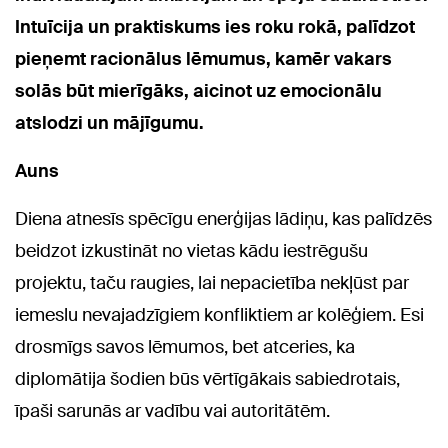
Intuīcija un praktiskums ies roku rokā, palīdzot
pieņemt racionālus lēmumus, kamēr vakars
solās būt mierīgāks, aicinot uz emocionālu
atslodzi un mājīgumu.
Auns
Diena atnesīs spēcīgu enerģijas lādiņu, kas palīdzēs
beidzot izkustināt no vietas kādu iestrēgušu
projektu, taču raugies, lai nepacietība nekļūst par
iemeslu nevajadzīgiem konfliktiem ar kolēģiem. Esi
drosmīgs savos lēmumos, bet atceries, ka
diplomātija šodien būs vērtīgākais sabiedrotais,
īpaši sarunās ar vadību vai autoritātēm.