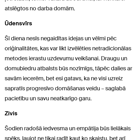
atslēgtos no darba domām.
Ūdensvīrs
Šī diena nesīs negaidītas idejas un vēlmi pēc
oriģinalitātes, kas var likt izvēlēties netradicionālas
metodes ierastu uzdevumu veikšanai. Draugu un
domubiedru atbalsts būs nozīmīgs, tāpēc dalies ar
savām iecerēm, bet esi gatavs, ka ne visi uzreiz
sapratīs progresīvo domāšanas veidu – saglabā
pacietību un savu neatkarīgo garu.
Zivis
Šodien radošā iedvesma un empātija būs lielākais
spēks, ļaujot ne tikai radīt kaut ko skaistu, bet arī