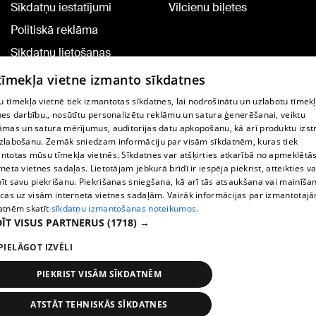
Sīkdatņu iestatījumi
Vilcienu biļetes
Politiskā reklāma
Sīkdatņu lietošanas
noteikumi
 tīmekļa vietne izmanto sīkdatnes
Komentāru pievienošana
 tīmekļa vietnē tiek izmantotas sīkdatnes, lai nodrošinātu un uzlabotu tīmek
nes darbību., nosūtītu personalizētu reklāmu un satura ģenerēšanai, veiktu
āmas un satura mērījumus, auditorijas datu apkopošanu, kā arī produktu izst
TV programma
zlabošanu. Zemāk sniedzam informāciju par visām sīkdatnēm, kuras tiek
Līguma noteikumi
ntotas mūsu tīmekļa vietnēs. Sīkdatnes var atšķirties atkarībā no apmeklētā
rneta vietnes sadaļas. Lietotājam jebkurā brīdī ir iespēja piekrist, atteikties va
360 Ziņu kontakti
īt savu piekrišanu. Piekrišanas sniegšana, kā arī tās atsaukšana vai mainīša
ecas uz visām interneta vietnes sadaļām. Vairāk informācijas par izmantotaj
Helio Media
atnēm skatīt
sīkdatņu izmantošanas noteikumos.
ĪT VISUS PARTNERUS
(1718) →
Portāla palīdzības dienests: e-pasts -
info@1188.lv
PIELĀGOT IZVĒLI
Copyright © 2004-2026 SIA HELIO MEDIA.
All rights reserved.
PIEKRIST VISĀM SĪKDATNĒM
ATSTĀT TEHNISKĀS SĪKDATNES