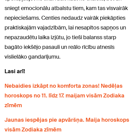
sniegt emocionālu atbalstu tiem, kam tas visvairāk
nepieciešams. Centies nedaudz vairāk piekāpties
praktiskajām vajadzībām, lai nesapītos sapņos un
nepazaudētu laika izjūtu, jo tieši balanss starp
bagāto iekšējo pasauli un reālo rīcību atnesīs
vislielāko gandarījumu.
Lasi arī!
Nebaidies izkāpt no komforta zonas! Nedēļas
horoskops no 11. līdz 17. maijam visām Zodiaka
zīmēm
Jaunas iespējas pie apvāršņa. Maija horoskops
visām Zodiaka zīmēm