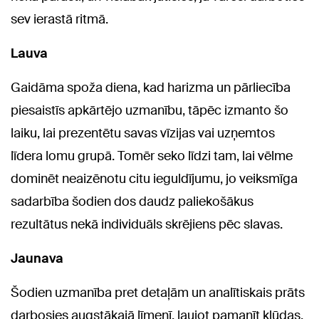
sev ierastā ritmā.
Lauva
Gaidāma spoža diena, kad harizma un pārliecība
piesaistīs apkārtējo uzmanību, tāpēc izmanto šo
laiku, lai prezentētu savas vīzijas vai uzņemtos
līdera lomu grupā. Tomēr seko līdzi tam, lai vēlme
dominēt neaizēnotu citu ieguldījumu, jo veiksmīga
sadarbība šodien dos daudz paliekošākus
rezultātus nekā individuāls skrējiens pēc slavas.
Jaunava
Šodien uzmanība pret detaļām un analītiskais prāts
darbosies augstākajā līmenī, ļaujot pamanīt kļūdas,