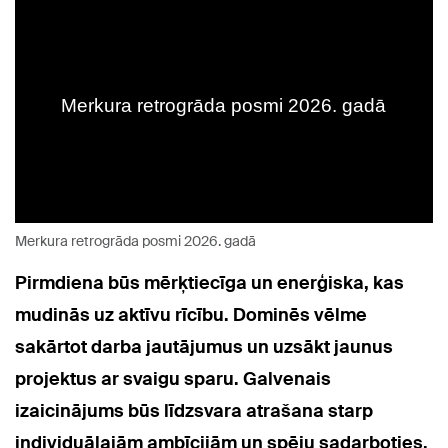
Merkura retrogrāda posmi 2026. gadā
Pirmdiena būs mērķtiecīga un enerģiska, kas
mudinās uz aktīvu rīcību. Dominēs vēlme
sakārtot darba jautājumus un uzsākt jaunus
projektus ar svaigu sparu. Galvenais
izaicinājums būs līdzsvara atrašana starp
individuālajām ambīcijām un spēju sadarboties.