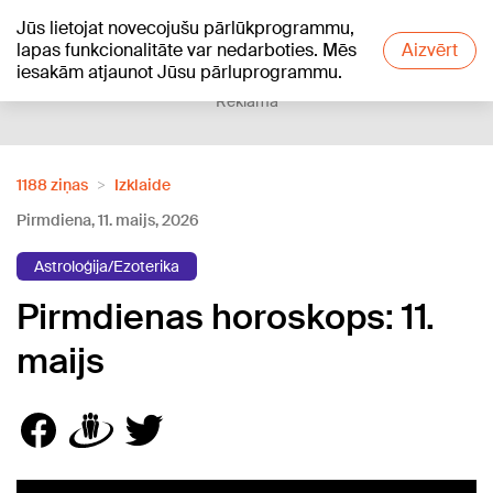
Jūs lietojat novecojušu pārlūkprogrammu,
+23
°C
lapas funkcionalitāte var nedarboties. Mēs
Aizvērt
iesakām atjaunot Jūsu pārluprogrammu.
Reklāma
1188 ziņas
Izklaide
Pirmdiena, 11. maijs, 2026
Astroloģija/Ezoterika
Pirmdienas horoskops: 11.
maijs