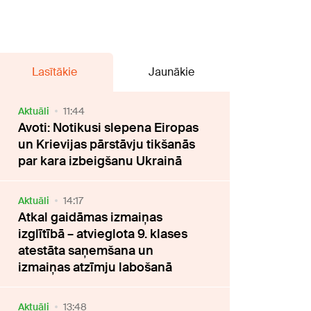
Lasītākie
Jaunākie
Aktuāli
11:44
Avoti: Notikusi slepena Eiropas
un Krievijas pārstāvju tikšanās
par kara izbeigšanu Ukrainā
Aktuāli
14:17
Atkal gaidāmas izmaiņas
izglītībā – atvieglota 9. klases
atestāta saņemšana un
izmaiņas atzīmju labošanā
Aktuāli
13:48