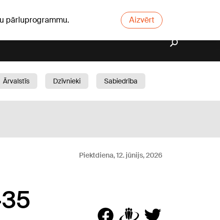
ūsu pārluprogrammu.
Aizvērt
Ārvalstīs
Dzīvnieki
Sabiedrība
Dārzs
Piektdiena, 12. jūnijs, 2026
F-35