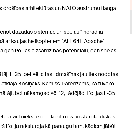
opas drošības arhitektūras un NATO austrumu flanga
vienot dažādas sistēmas un spējas," norādīja
pā ar kaujas helikopteriem "AH-64E Apache",
ina gan Polijas aizsardzības potenciālu, gan spējas
nātāji F-35, bet vēl citas lidmašīnas jau tiek nodotas
, atklāja Kosiņaks-Kamišs. Paredzams, ka tuvāko
inātāji, bet nākamgad vēl 12, tādējādi Polijas F-35
etāra vietnieks ieroču kontroles un starptautiskās
š Poliju raksturoja kā paraugu tam, kādiem jābūt