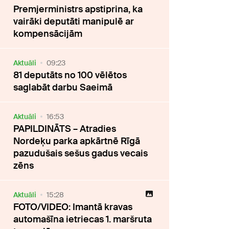
Premjerministrs apstiprina, ka
vairāki deputāti manipulē ar
kompensācijām
Aktuāli
09:23
81 deputāts no 100 vēlētos
saglabāt darbu Saeimā
Aktuāli
16:53
PAPILDINĀTS – Atradies
Nordeķu parka apkārtnē Rīgā
pazudušais sešus gadus vecais
zēns
Aktuāli
15:28
FOTO/VIDEO: Imantā kravas
automašīna ietriecas 1. maršruta