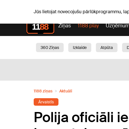
Laika z
C, 06.08.2026.
+21
°C
Aisma, Askolds
Jūs lietojat novecojušu pārlūkprogrammu, la
Ziņas
1188 play
Uzņēmum
360 Ziņas
Izklaide
Atpūta
Aktuāli
Satiksme
Skaistumam
1188 ziņas
Aktuāli
Ārvalstīs
Polija oficiāli 