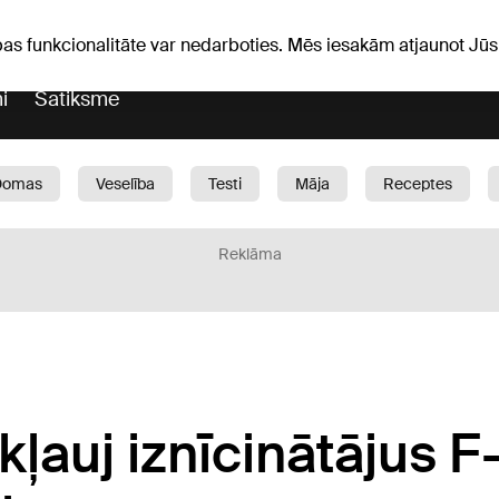
iņas
Horoskopi
pas funkcionalitāte var nedarboties. Mēs iesakām atjaunot J
i
Satiksme
Domas
Veselība
Testi
Māja
Receptes
Bērni
Auto
1188 play
Sports
Bizness
Reklāma
iekļauj iznīcinātājus 