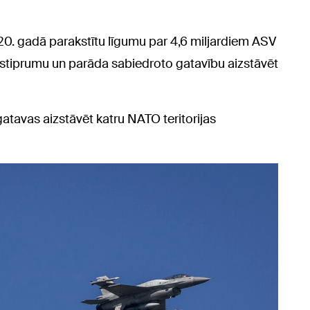
20. gadā parakstītu līgumu par 4,6 miljardiem ASV
 stiprumu un parāda sabiedroto gatavību aizstāvēt
r gatavas aizstāvēt katru NATO teritorijas