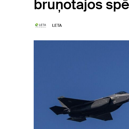
bruņotajos sp
LETA