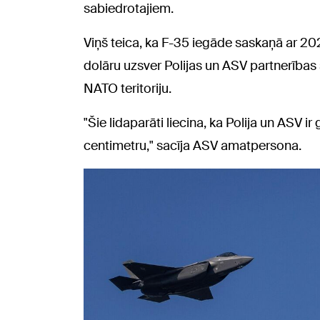
sabiedrotajiem.
Viņš teica, ka F-35 iegāde saskaņā ar 20
dolāru uzsver Polijas un ASV partnerības
NATO teritoriju.
"Šie lidaparāti liecina, ka Polija un ASV i
centimetru," sacīja ASV amatpersona.