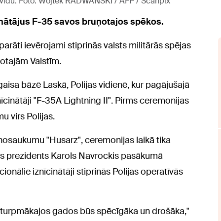
pa vidu. Foto: Wojtek RADWANSKI / AFP / Scanpix
īcinātājus F-35 savos bruņotajos spēkos.
arāti ievērojami stiprinās valsts militārās spējas
notajām Valstīm.
gaisa bāzē Laskā, Polijas vidienē, kur pagājušajā
īcinātāji "F-35A Lightning II". Pirms ceremonijas
u virs Polijas.
i nosaukumu "Husarz", ceremonijas laikā tika
lijas prezidents Karols Navrockis pasākumā
onālie iznīcinātāji stiprinās Polijas operatīvās
un turpmākajos gados būs spēcīgāka un drošāka,"