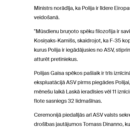
Ministrs norādīja, ka Polija ir līdere Eir
veidošanā.
"Mūsdienu bruņoto spēku filozofija ir sa
Kosiņaks-Kamišs, skaidrojot, ka F-35 ko
kurus Polija ir iegādājusies no ASV, stipr
atturēt pretiniekus.
Polijas Gaisa spēkos pašlaik ir trīs iznīci
ekspluatācijā ASV pirms piegādes Polijai
mēnešu laikā Laskā ieradīsies vēl 11 iznīc
flote sasniegs 32 lidmašīnas.
Ceremonijā piedalījās arī ASV valsts sekr
drošības jautājumos Tomass Dinanno, kur