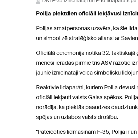
Divi F-35 iznīcinātāji un F-16 lidaparāts 
Polija piektdien oficiāli iekļāvusi izn
Polijas amatpersonas uzsvēra, ka šie lidap
un simbolizē stratēģisko aliansi ar Savie
Oficiālā ceremonija notika 32. taktiskajā 
mēnesī ieradās pirmie trīs ASV ražotie izn
jaunie iznīcinātāji veica simbolisku lidojum
Reaktīvie lidaparāti, kuriem Polija devus
oficiāli iekļauti valsts Gaisa spēkos. Po
norādīja, ka piektās paaudzes daudzfunkci
spējas un uzlabos valsts drošību.
"Pateicoties lidmašīnām F-35, Polija ir 