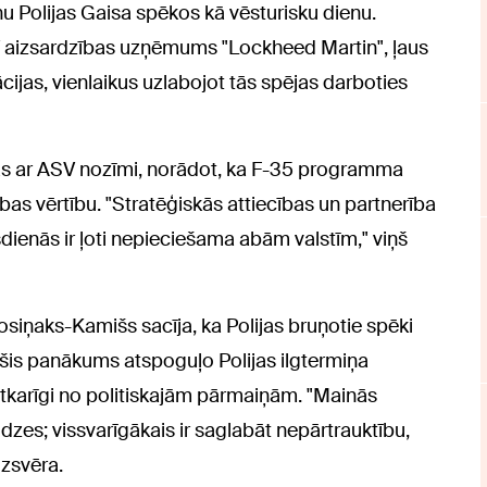
nu Polijas Gaisa spēkos kā vēsturisku dienu.
SV aizsardzības uzņēmums "Lockheed Martin", ļaus
ācijas, vienlaikus uzlabojot tās spējas darboties
bas ar ASV nozīmi, norādot, ka F-35 programma
bas vērtību. "Stratēģiskās attiecības un partnerība
dienās ir ļoti nepieciešama abām valstīm," viņš
Kosiņaks-Kamišs sacīja, ka Polijas bruņotie spēki
ka šis panākums atspoguļo Polijas ilgtermiņa
atkarīgi no politiskajām pārmaiņām. "Mainās
zes; vissvarīgākais ir saglabāt nepārtrauktību,
uzsvēra.