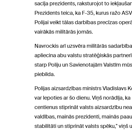
sacīja prezidents, raksturojot to iekļauša
Prezidents teica, ka F-35, kurus ražo A
Polijai veikt tālas darbības precīzas oper
vairākās militārās jomās.
Navrockis arī uzsvēra militārās sadarbī
apliecina abu valstu stratēģiskās partnerī
starp Poliju un Savienotajām Valstīm mūs
piebilda.
Polijas aizsardzības ministrs Vladislavs 
var lepoties ar šo dienu. Viņš norādīja, 
centienus stiprināt valsts aizsardzību ne
valdības, mainās prezidenti, mainās paaud
stabilitāti un stiprināt valsts spēku," viņš 