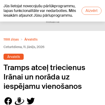
Jūs lietojat novecojušu pārlūkprogrammu,
+11
°C
lapas funkcionalitāte var nedarboties. Mēs
Aizvērt
iesakām atjaunot Jūsu pārluprogrammu.
Reklāma
1188 ziņas
Ārvalstīs
Ceturtdiena, 11. jūnijs, 2026
Ārvalstīs
Tramps atceļ triecienus
Irānai un norāda uz
iespējamu vienošanos