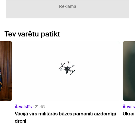
Reklāma
Tev varētu patikt
Ārvalstīs
20:23
Ārvals
mīgi
Ukrainas prezidents ieradies vizītē Serbijā
ASV a
balle