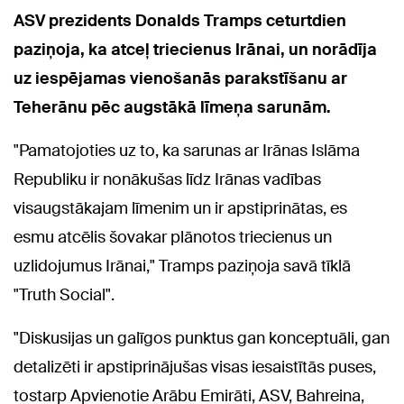
ASV prezidents Donalds Tramps ceturtdien
paziņoja, ka atceļ triecienus Irānai, un norādīja
uz iespējamas vienošanās parakstīšanu ar
Teherānu pēc augstākā līmeņa sarunām.
"Pamatojoties uz to, ka sarunas ar Irānas Islāma
Republiku ir nonākušas līdz Irānas vadības
visaugstākajam līmenim un ir apstiprinātas, es
esmu atcēlis šovakar plānotos triecienus un
uzlidojumus Irānai," Tramps paziņoja savā tīklā
"Truth Social".
"Diskusijas un galīgos punktus gan konceptuāli, gan
detalizēti ir apstiprinājušas visas iesaistītās puses,
tostarp Apvienotie Arābu Emirāti, ASV, Bahreina,