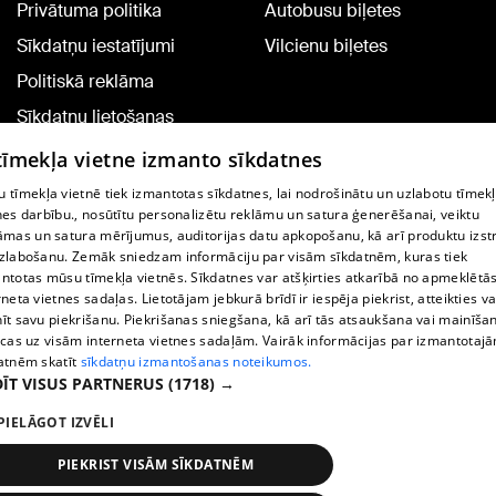
Privātuma politika
Autobusu biļetes
Sīkdatņu iestatījumi
Vilcienu biļetes
Politiskā reklāma
Sīkdatņu lietošanas
noteikumi
 tīmekļa vietne izmanto sīkdatnes
Komentāru pievienošana
 tīmekļa vietnē tiek izmantotas sīkdatnes, lai nodrošinātu un uzlabotu tīmek
nes darbību., nosūtītu personalizētu reklāmu un satura ģenerēšanai, veiktu
āmas un satura mērījumus, auditorijas datu apkopošanu, kā arī produktu izst
TV programma
zlabošanu. Zemāk sniedzam informāciju par visām sīkdatnēm, kuras tiek
Līguma noteikumi
ntotas mūsu tīmekļa vietnēs. Sīkdatnes var atšķirties atkarībā no apmeklētā
rneta vietnes sadaļas. Lietotājam jebkurā brīdī ir iespēja piekrist, atteikties va
360 Ziņu kontakti
īt savu piekrišanu. Piekrišanas sniegšana, kā arī tās atsaukšana vai mainīša
ecas uz visām interneta vietnes sadaļām. Vairāk informācijas par izmantotaj
Helio Media
atnēm skatīt
sīkdatņu izmantošanas noteikumos.
ĪT VISUS PARTNERUS
(1718) →
Portāla palīdzības dienests: e-pasts -
info@1188.lv
PIELĀGOT IZVĒLI
Copyright © 2004-2026 SIA HELIO MEDIA.
All rights reserved.
PIEKRIST VISĀM SĪKDATNĒM