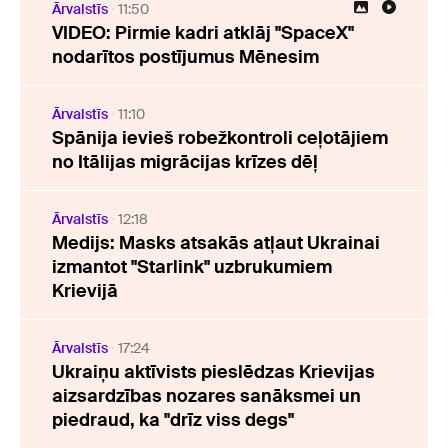
Ārvalstīs
11:50
VIDEO: Pirmie kadri atklāj "SpaceX"
nodarītos postījumus Mēnesim
Ārvalstīs
11:10
Spānija ievieš robežkontroli ceļotājiem
no Itālijas migrācijas krīzes dēļ
Ārvalstīs
12:18
Medijs: Masks atsakās atļaut Ukrainai
izmantot "Starlink" uzbrukumiem
Krievijā
Ārvalstīs
17:24
Ukraiņu aktīvists pieslēdzas Krievijas
aizsardzības nozares sanāksmei un
piedraud, ka "drīz viss degs"