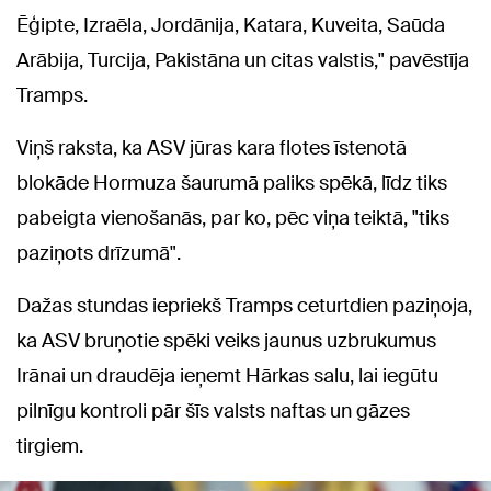
Ēģipte, Izraēla, Jordānija, Katara, Kuveita, Saūda
Arābija, Turcija, Pakistāna un citas valstis," pavēstīja
Tramps.
Viņš raksta, ka ASV jūras kara flotes īstenotā
blokāde Hormuza šaurumā paliks spēkā, līdz tiks
pabeigta vienošanās, par ko, pēc viņa teiktā, "tiks
paziņots drīzumā".
Dažas stundas iepriekš Tramps ceturtdien paziņoja,
ka ASV bruņotie spēki veiks jaunus uzbrukumus
Irānai un draudēja ieņemt Hārkas salu, lai iegūtu
pilnīgu kontroli pār šīs valsts naftas un gāzes
tirgiem.