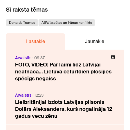
Šī raksta tēmas
Donalds Tramps
ASV/Izraēlas un Irānas konflikts
Lasītākie
Jaunākie
Ārvalstīs
09:37
FOTO, VIDEO: Par laimi līdz Latvijai
neatnāca… Lietuvā ceturtdien plosījies
spēcīgs negaiss
Ārvalstīs
12:23
Lielbritānijai izdots Latvijas pilsonis
Dolārs Aleksanders, kurš nogalināja 12
gadus vecu zēnu