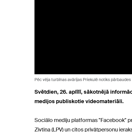
Pēc vēja turbīnas avārijas Priekulē notiks pārbaudes 
Svētdien, 26. aplīlī, sākotnējā informā
medijos publiskotie videomateriāli.
Sociālo mediju platformas "Facebook" p
Zivtiņa (LPV) un citos privātpersonu iera