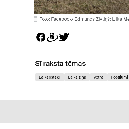
Foto: Facebook/ Edmunds Zivtiņš; Lilita M
Šī raksta tēmas
Laikapstākļi
Laika ziņa
Vētra
Postījumi