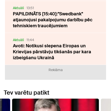
Aktuāli
13:51
PAPILDINĀTS [15:40]:"Swedbank"
atjaunojusi pakalpojumu darbību pēc
tehniskiem traucējumiem
Aktuāli
11:44
Avoti: Notikusi slepena Eiropas un
Krievijas pārstāvju tikšanās par kara
izbeigšanu Ukrainā
Reklāma
Tev varētu patikt