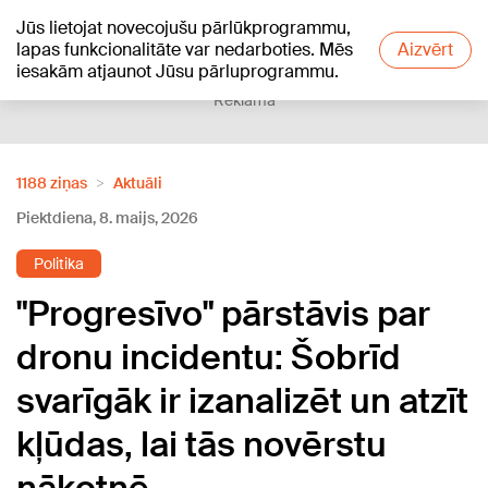
Jūs lietojat novecojušu pārlūkprogrammu,
+20
°C
lapas funkcionalitāte var nedarboties. Mēs
Aizvērt
iesakām atjaunot Jūsu pārluprogrammu.
Reklāma
1188 ziņas
Aktuāli
Piektdiena, 8. maijs, 2026
Politika
"Progresīvo" pārstāvis par
dronu incidentu: Šobrīd
svarīgāk ir izanalizēt un atzīt
kļūdas, lai tās novērstu