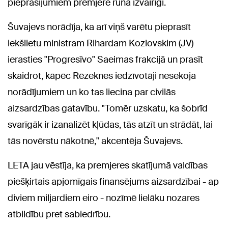
pieprasījumiem premjere runā izvairīgi.
Šuvajevs norādīja, ka arī viņš varētu pieprasīt
iekšlietu ministram Rihardam Kozlovskim (JV)
ierasties "Progresīvo" Saeimas frakcijā un prasīt
skaidrot, kāpēc Rēzeknes iedzīvotāji nesekoja
norādījumiem un ko tas liecina par civilās
aizsardzības gatavību. "Tomēr uzskatu, ka šobrīd
svarīgāk ir izanalizēt kļūdas, tās atzīt un strādāt, lai
tās novērstu nākotnē," akcentēja Šuvajevs.
LETA jau vēstīja, ka premjeres skatījumā valdības
piešķirtais apjomīgais finansējums aizsardzībai - ap
diviem miljardiem eiro - nozīmē lielāku nozares
atbildību pret sabiedrību.