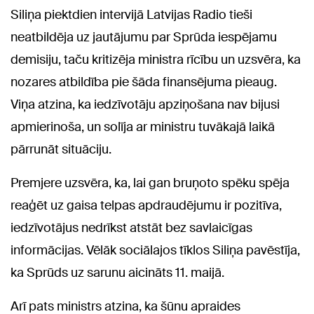
Siliņa piektdien intervijā Latvijas Radio tieši
neatbildēja uz jautājumu par Sprūda iespējamu
demisiju, taču kritizēja ministra rīcību un uzsvēra, ka
nozares atbildība pie šāda finansējuma pieaug.
Viņa atzina, ka iedzīvotāju apziņošana nav bijusi
apmierinoša, un solīja ar ministru tuvākajā laikā
pārrunāt situāciju.
Premjere uzsvēra, ka, lai gan bruņoto spēku spēja
reaģēt uz gaisa telpas apdraudējumu ir pozitīva,
iedzīvotājus nedrīkst atstāt bez savlaicīgas
informācijas. Vēlāk sociālajos tīklos Siliņa pavēstīja,
ka Sprūds uz sarunu aicināts 11. maijā.
Arī pats ministrs atzina, ka šūnu apraides