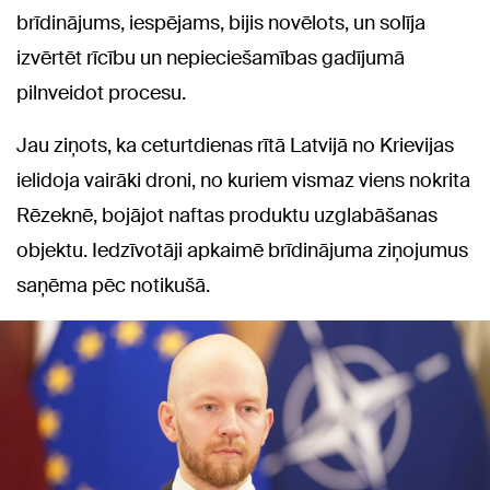
brīdinājums, iespējams, bijis novēlots, un solīja
izvērtēt rīcību un nepieciešamības gadījumā
pilnveidot procesu.
Jau ziņots, ka ceturtdienas rītā Latvijā no Krievijas
ielidoja vairāki droni, no kuriem vismaz viens nokrita
Rēzeknē, bojājot naftas produktu uzglabāšanas
objektu. Iedzīvotāji apkaimē brīdinājuma ziņojumus
saņēma pēc notikušā.