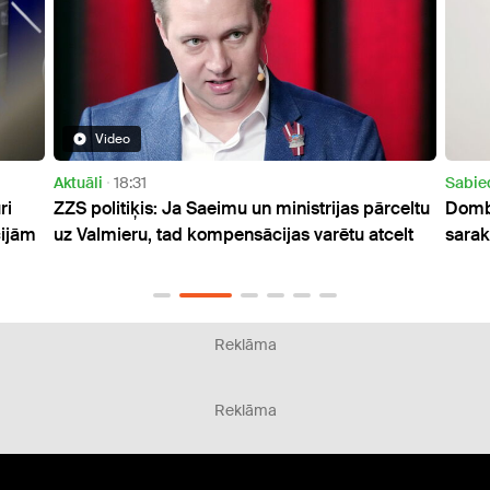
Sabiedrība
13:51
rijas pārceltu
Dombrava kopš stāšanās amatā "melnajā
rētu atcelt
sarakstā" iekļāvis ap 90 ārvalstnieku
Reklāma
Reklāma