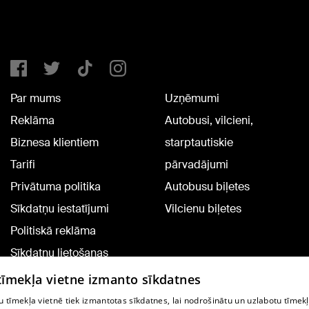
Par mums
Uzņēmumi
Reklāma
Autobusi, vilcieni,
Biznesa klientiem
starptautiskie
Tarifi
pārvadājumi
Privātuma politika
Autobusu biļetes
Sīkdatņu iestatījumi
Vilcienu biļetes
Politiskā reklāma
Sīkdatņu lietošanas
noteikumi
 tīmekļa vietne izmanto sīkdatnes
Komentāru pievienošana
 tīmekļa vietnē tiek izmantotas sīkdatnes, lai nodrošinātu un uzlabotu tīmek