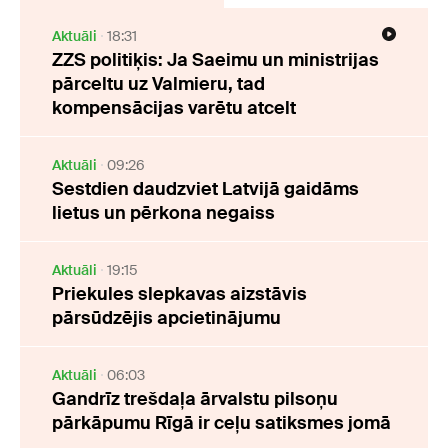
Aktuāli
18:31
ZZS politiķis: Ja Saeimu un ministrijas
pārceltu uz Valmieru, tad
kompensācijas varētu atcelt
Aktuāli
09:26
Sestdien daudzviet Latvijā gaidāms
lietus un pērkona negaiss
Aktuāli
19:15
Priekules slepkavas aizstāvis
pārsūdzējis apcietinājumu
Aktuāli
06:03
Gandrīz trešdaļa ārvalstu pilsoņu
pārkāpumu Rīgā ir ceļu satiksmes jomā