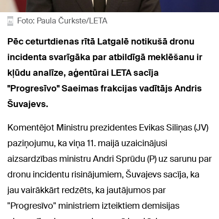
Foto: Paula Čurkste/LETA
Pēc ceturtdienas rītā Latgalē notikušā dronu
incidenta svarīgāka par atbildīgā meklēšanu ir
kļūdu analīze, aģentūrai LETA sacīja
"Progresīvo" Saeimas frakcijas vadītājs Andris
Šuvajevs.
Komentējot Ministru prezidentes Evikas Siliņas (JV)
paziņojumu, ka viņa 11. maijā uzaicinājusi
aizsardzības ministru Andri Sprūdu (P) uz sarunu par
dronu incidentu risinājumiem, Šuvajevs sacīja, ka
jau vairākkārt redzēts, ka jautājumos par
"Progresīvo" ministriem izteiktiem demisijas