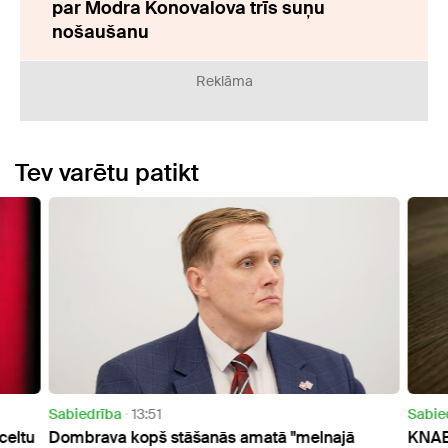
par Modra Konovalova trīs suņu
nošaušanu
Reklāma
Tev varētu patikt
Sabiedrība
13:51
Sabie
celtu
Dombrava kopš stāšanās amatā "melnajā
KNAB 