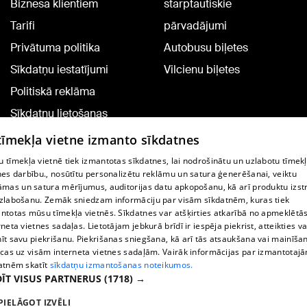
Biznesa klientiem
starptautiskie
Tarifi
pārvadājumi
Privātuma politika
Autobusu biļetes
Sīkdatņu iestatījumi
Vilcienu biļetes
Politiskā reklāma
Sīkdatņu lietošanas
noteikumi
 tīmekļa vietne izmanto sīkdatnes
Komentāru pievienošana
 tīmekļa vietnē tiek izmantotas sīkdatnes, lai nodrošinātu un uzlabotu tīmek
nes darbību., nosūtītu personalizētu reklāmu un satura ģenerēšanai, veiktu
āmas un satura mērījumus, auditorijas datu apkopošanu, kā arī produktu izst
TV programma
zlabošanu. Zemāk sniedzam informāciju par visām sīkdatnēm, kuras tiek
Līguma noteikumi
ntotas mūsu tīmekļa vietnēs. Sīkdatnes var atšķirties atkarībā no apmeklētā
rneta vietnes sadaļas. Lietotājam jebkurā brīdī ir iespēja piekrist, atteikties va
360 Ziņu kontakti
īt savu piekrišanu. Piekrišanas sniegšana, kā arī tās atsaukšana vai mainīša
ecas uz visām interneta vietnes sadaļām. Vairāk informācijas par izmantotaj
Helio Media
atnēm skatīt
sīkdatņu izmantošanas noteikumos.
ĪT VISUS PARTNERUS
(1718) →
Portāla palīdzības dienests: e-pasts -
info@1188.lv
PIELĀGOT IZVĒLI