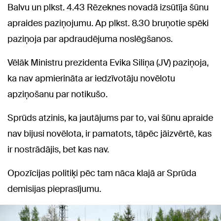
Balvu un plkst. 4.43 Rēzeknes novadā izsūtīja šūnu
apraides paziņojumu. Ap plkst. 8.30 bruņotie spēki
paziņoja par apdraudējuma noslēgšanos.
Vēlāk Ministru prezidenta Evika Siliņa (JV) paziņoja,
ka nav apmierināta ar iedzīvotāju novēlotu
apziņošanu par notikušo.
Sprūds atzinis, ka jautājums par to, vai šūnu apraide
nav bijusi novēlota, ir pamatots, tāpēc jāizvērtē, kas
ir nostrādājis, bet kas nav.
Opozīcijas politiķi pēc tam nāca klajā ar Sprūda
demisijas pieprasījumu.