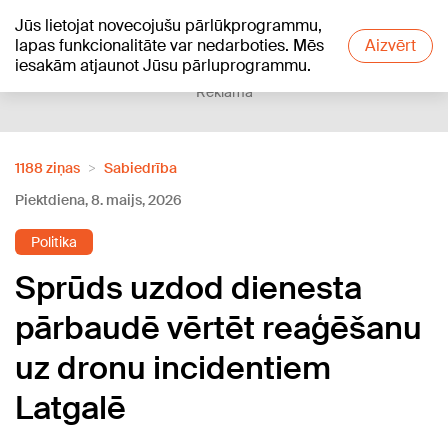
Jūs lietojat novecojušu pārlūkprogrammu,
+12
°C
lapas funkcionalitāte var nedarboties. Mēs
Aizvērt
iesakām atjaunot Jūsu pārluprogrammu.
Reklāma
1188 ziņas
Sabiedrība
Piektdiena, 8. maijs, 2026
Politika
Sprūds uzdod dienesta
pārbaudē vērtēt reaģēšanu
uz dronu incidentiem
Latgalē