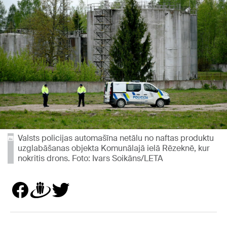
Valsts policijas automašīna netālu no naftas produktu
uzglabāšanas objekta Komunālajā ielā Rēzeknē, kur
nokritis drons. Foto: Ivars Soikāns/LETA