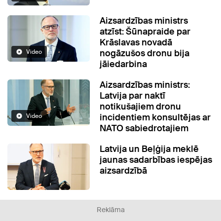
Aizsardzības ministrs
atzīst: Šūnapraide par
Krāslavas novadā
nogāzušos dronu bija
Video
jāiedarbina
Aizsardzības ministrs:
Latvija par naktī
notikušajiem dronu
incidentiem konsultējas ar
Video
NATO sabiedrotajiem
Latvija un Beļģija meklē
jaunas sadarbības iespējas
aizsardzībā
Reklāma