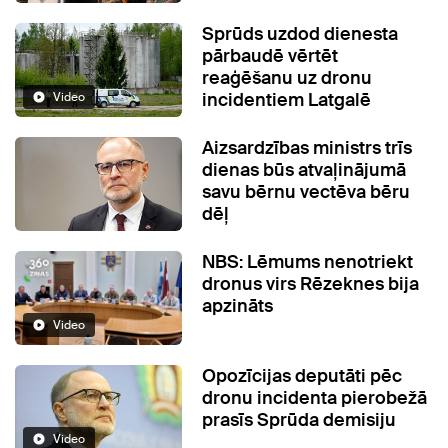
Sprūds uzdod dienesta
pārbaudē vērtēt
reaģēšanu uz dronu
incidentiem Latgalē
Video
Aizsardzības ministrs trīs
dienas būs atvaļinājumā
savu bērnu vectēva bēru
dēļ
NBS: Lēmums nenotriekt
dronus virs Rēzeknes bija
apzināts
Video
Opozīcijas deputāti pēc
dronu incidenta pierobežā
prasīs Sprūda demisiju
Video