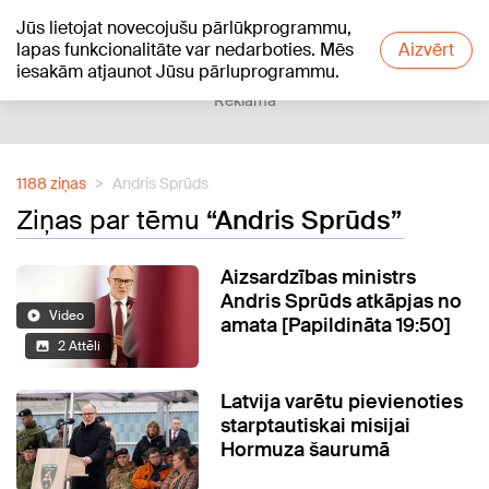
Jūs lietojat novecojušu pārlūkprogrammu,
+15
°C
lapas funkcionalitāte var nedarboties. Mēs
Aizvērt
iesakām atjaunot Jūsu pārluprogrammu.
Reklāma
1188 ziņas
Andris Sprūds
Ziņas par tēmu
“Andris Sprūds”
Aizsardzības ministrs
Andris Sprūds atkāpjas no
Video
amata [Papildināta 19:50]
2 Attēli
Latvija varētu pievienoties
starptautiskai misijai
Hormuza šaurumā