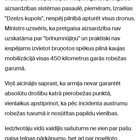
aizsardzības sistēmas pasaulē, piemēram, Izraēlas
"Dzelzs kupols", nespēj pilnībā apturēt visus dronus.
Ministrs uzsvēris, ka pretgaisa aizsardzība nav
uzskatāma par "brīnumnūjiņu" un praktiski nav
iespējams izvietot bruņotos spēkus pilnā kaujas
mobilizācijā visas 450 kilometrus garās robežas
garumā.
Viņš aicinājis saprast, ka armija nevar garantēt
absolūtu drošību katrā pierobežas punktā,
vienlaikus apstiprinot, ka pēc incidenta austrumu
robežas tuvumā ir nosūtītas papildu vienības.
Iedzīvotāju vidū valdījis sašutums ne vien par pašu
gaisa telpas pārkāpumu, bet arī par novēloto