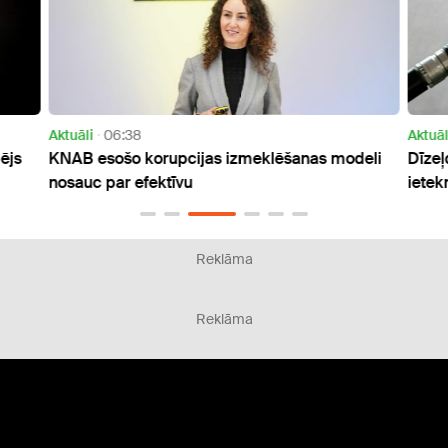
Aktuāli
06:38
Aktuāl
ējs
KNAB esošo korupcijas izmeklēšanas modeli
Dīzeļ
nosauc par efektīvu
ietek
Reklāma
Reklāma