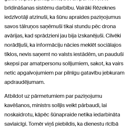
brīdināšanas sistēmu darbību. Vairāki Rēzeknes
iedzīvotāji atzinuši, ka šūnu apraides paziņojumus
savos tālruņos saņēmuši tikai stundu pēc drona
avārijas, kad sprādzieni jau bija izskanējuši. Cilvēki
norādījuši, ka informāciju nācies meklēt sociālajos
tīklos, nevis saņemt no valsts iestādēm, un pauduši
skepsi par amatpersonu solījumiem, sakot, ka vairs
netic apgalvojumiem par pilnīgu gatavību jebkuram
apdraudējumam.
Atbildot uz pārmetumiem par paziņojumu
kavēšanos, ministrs solījis veikt pārbaudi, lai
noskaidrotu, kāpēc šūnapraide netika iedarbināta
savlaicīgi. Tomēr viņš piebildis, ka dienestu rīcībā