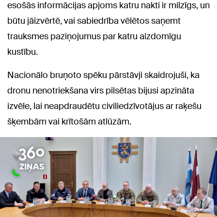
esošās informācijas apjoms katru nakti ir milzīgs, un
būtu jāizvērtē, vai sabiedrība vēlētos saņemt
trauksmes paziņojumus par katru aizdomīgu
kustību.
Nacionālo bruņoto spēku pārstāvji skaidrojuši, ka
dronu nenotriekšana virs pilsētas bijusi apzināta
izvēle, lai neapdraudētu civiliedzīvotājus ar raķešu
šķembām vai krītošām atlūzām.