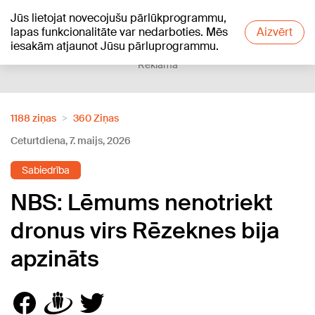
Jūs lietojat novecojušu pārlūkprogrammu,
+16
°C
lapas funkcionalitāte var nedarboties. Mēs
Aizvērt
iesakām atjaunot Jūsu pārluprogrammu.
Reklāma
1188 ziņas
360 Ziņas
Ceturtdiena, 7. maijs, 2026
Sabiedrība
NBS: Lēmums nenotriekt
dronus virs Rēzeknes bija
apzināts