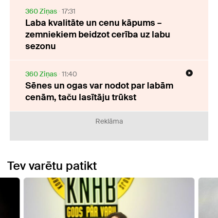
360 Ziņas
17:31
Laba kvalitāte un cenu kāpums –
zemniekiem beidzot cerība uz labu
sezonu
360 Ziņas
11:40
Sēnes un ogas var nodot par labām
cenām, taču lasītāju trūkst
Reklāma
Tev varētu patikt