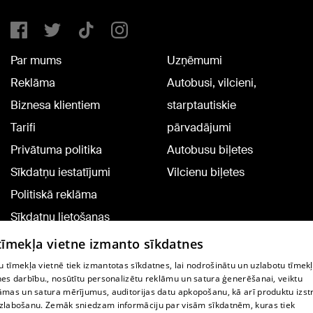
Par mums
Uzņēmumi
Reklāma
Autobusi, vilcieni,
Biznesa klientiem
starptautiskie
Tarifi
pārvadājumi
Privātuma politika
Autobusu biļetes
Sīkdatņu iestatījumi
Vilcienu biļetes
Politiskā reklāma
Sīkdatņu lietošanas
noteikumi
 tīmekļa vietne izmanto sīkdatnes
Komentāru pievienošana
 tīmekļa vietnē tiek izmantotas sīkdatnes, lai nodrošinātu un uzlabotu tīmek
nes darbību., nosūtītu personalizētu reklāmu un satura ģenerēšanai, veiktu
āmas un satura mērījumus, auditorijas datu apkopošanu, kā arī produktu izst
TV programma
zlabošanu. Zemāk sniedzam informāciju par visām sīkdatnēm, kuras tiek