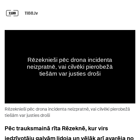
1188.lv
Rēzeknieši pēc drona incidenta neizpratnē, vai cilvēki pierobežā
tiešām var justies droši
Pēc trauksmainā rīta Rēzeknē, kur virs
iedzīvotāju galvām lidoja un vēlāk arī avarēja no