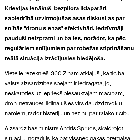
Krievijas ienākuši bezpilota lidaparāti,
sabiedrībā uzvirmojušas asas diskusijas par
solītās "dronu sienas" efektivitāti. Iedzīvotāji
pauduši neizpratni un bailes, norādot, ka pēc
regulāriem solījumiem par robežas stiprināšanu
reālā situācija izrādījusies biedējoša.
Vietējie rēzeknieši 360 Ziņām atklājuši, ka ticība
valsts aizsardzības spējām ir iedragāta, jo,
neskatoties uz iepriekš piesauktajām mācībām,
droni netraucēti lidinājušies virs daudzdzīvokļu
namiem, radot histēriju un neziņu par tālāko rīcību.
Aizsardzības ministrs Andris Sprūds, skaidrojot
situāciju, norādījis, ka pat visspēcīgākās pretgaisa