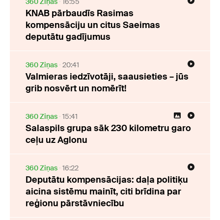
360 Ziņas
16:55
KNAB pārbaudīs Rasimas
kompensāciju un citus Saeimas
deputātu gadījumus
360 Ziņas
20:41
Valmieras iedzīvotāji, saausieties – jūs
grib nosvērt un nomērīt!
360 Ziņas
15:41
Salaspils grupa sāk 230 kilometru garo
ceļu uz Aglonu
360 Ziņas
16:22
Deputātu kompensācijas: daļa politiķu
aicina sistēmu mainīt, citi brīdina par
reģionu pārstāvniecību