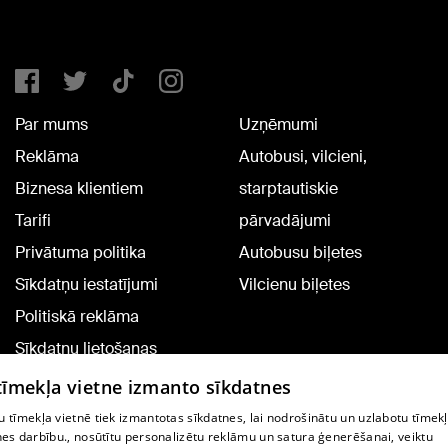
Par mums
Uzņēmumi
Reklāma
Autobusi, vilcieni,
Biznesa klientiem
starptautiskie
Tarifi
pārvadājumi
Privātuma politika
Autobusu biļetes
Sīkdatņu iestatījumi
Vilcienu biļetes
Politiskā reklāma
Sīkdatņu lietošanas
noteikumi
 tīmekļa vietne izmanto sīkdatnes
Komentāru pievienošana
 tīmekļa vietnē tiek izmantotas sīkdatnes, lai nodrošinātu un uzlabotu tīmek
nes darbību., nosūtītu personalizētu reklāmu un satura ģenerēšanai, veiktu