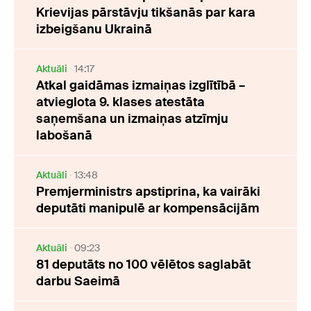
Krievijas pārstāvju tikšanās par kara
izbeigšanu Ukrainā
Aktuāli
14:17
Atkal gaidāmas izmaiņas izglītībā –
atvieglota 9. klases atestāta
saņemšana un izmaiņas atzīmju
labošanā
Aktuāli
13:48
Premjerministrs apstiprina, ka vairāki
deputāti manipulē ar kompensācijām
Aktuāli
09:23
81 deputāts no 100 vēlētos saglabāt
darbu Saeimā