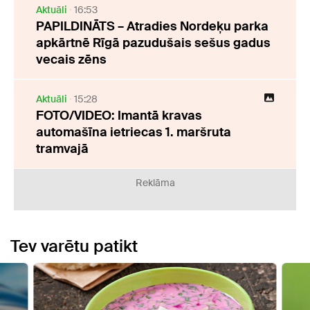
Aktuāli
16:53
PAPILDINĀTS – Atradies Nordeķu parka
apkārtnē Rīgā pazudušais sešus gadus
vecais zēns
Aktuāli
15:28
FOTO/VIDEO: Imantā kravas
automašīna ietriecas 1. maršruta
tramvajā
Reklāma
Tev varētu patikt