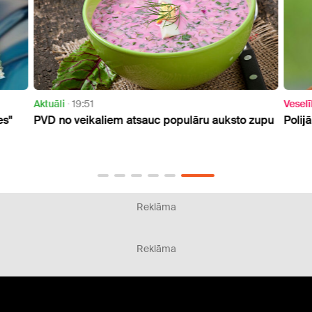
Aktuāli
19:51
Vesel
es"
PVD no veikaliem atsauc populāru auksto zupu
Polij
Reklāma
Reklāma