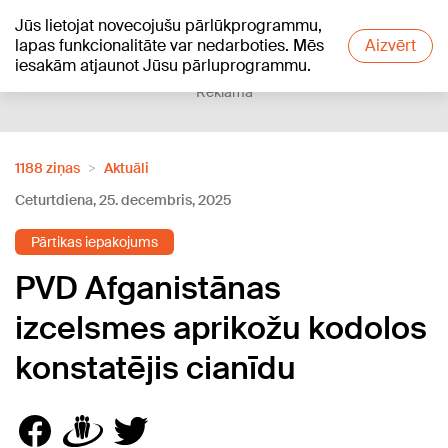
Jūs lietojat novecojušu pārlūkprogrammu,
+21
°C
lapas funkcionalitāte var nedarboties. Mēs
Aizvērt
iesakām atjaunot Jūsu pārluprogrammu.
Reklāma
1188 ziņas
Aktuāli
Ceturtdiena, 25. decembris, 2025
Pārtikas iepakojums
PVD Afganistānas
izcelsmes aprikožu kodolos
konstatējis cianīdu