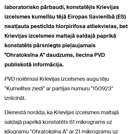
laboratorisko pārbaudi, konstatējis Krievijas
izcelsmes kumelīšu tējā Eiropas Savienībā (ES)
neatļauta pesticīda hlorpirifosa atliekvielas, bet
Krievijas izcelsmes maltajā saldajā paprikā
konstatēts pārsniegts pieļaujamais
"Ohratoksīna A" daudzums, liecina PVD
publiskotā informācija.
PVD nolēmusi Krievijas izcelsmes augu tēju
"Kumelītes ziedi" ar partijas numuru "150923"
iznīcināt.
Dienestā norāda, ka Krievijas izcelsmes maltajā
saldajā paprikā konstatēts 61 mikrograms uz
kilogramu "Ohratoksīna A" ar 21 mikrogramu uz