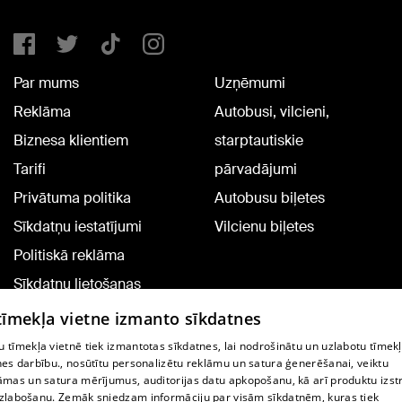
Par mums
Uzņēmumi
Reklāma
Autobusi, vilcieni,
Biznesa klientiem
starptautiskie
Tarifi
pārvadājumi
Privātuma politika
Autobusu biļetes
Sīkdatņu iestatījumi
Vilcienu biļetes
Politiskā reklāma
Sīkdatņu lietošanas
noteikumi
 tīmekļa vietne izmanto sīkdatnes
Komentāru pievienošana
 tīmekļa vietnē tiek izmantotas sīkdatnes, lai nodrošinātu un uzlabotu tīmek
nes darbību., nosūtītu personalizētu reklāmu un satura ģenerēšanai, veiktu
āmas un satura mērījumus, auditorijas datu apkopošanu, kā arī produktu izst
TV programma
zlabošanu. Zemāk sniedzam informāciju par visām sīkdatnēm, kuras tiek