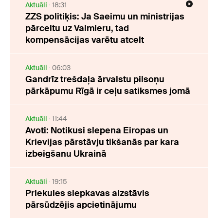
Aktuāli
18:31
ZZS politiķis: Ja Saeimu un ministrijas
pārceltu uz Valmieru, tad
kompensācijas varētu atcelt
Aktuāli
06:03
Gandrīz trešdaļa ārvalstu pilsoņu
pārkāpumu Rīgā ir ceļu satiksmes jomā
Aktuāli
11:44
Avoti: Notikusi slepena Eiropas un
Krievijas pārstāvju tikšanās par kara
izbeigšanu Ukrainā
Aktuāli
19:15
Priekules slepkavas aizstāvis
pārsūdzējis apcietinājumu