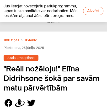
Jūs lietojat novecojušu pārlūkprogrammu,
+15
°C
lapas funkcionalitāte var nedarboties. Mēs
Aizvērt
iesakām atjaunot Jūsu pārluprogrammu.
Reklāma
1188 ziņas
Izklaide
Piektdiena, 27. jūnijs, 2025
Skaistumkopšana
"Reāli nožēloju!" Elīna
Didrihsone šokā par savām
matu pārvērtībām