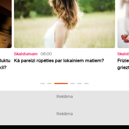
Skaistumam
08:00
Skai
duktu
Kā pareizi rūpēties par lokainiem matiem?
Frizie
li?
griez
Reklāma
Reklāma