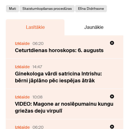
Mati
Skaistumkopšanas procedūras
Elīna Didrihsone
Lasītākie
Jaunākie
Izklaide
06:20
Ceturtdienas horoskops: 6. augusts
Izklaide
14:47
Ginekologa vārdi satricina Intrishu:
bērni jāplāno pēc iespējas ātrāk
Izklaide
10:08
VIDEO: Magone ar noslēpumainu kungu
griežas deju virpulī
Izklaide
06:20