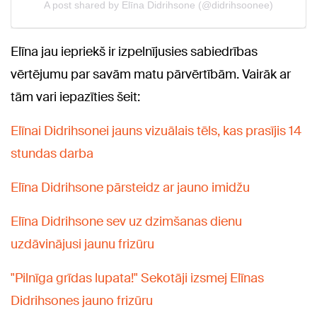
Elīna jau iepriekš ir izpelnījusies sabiedrības
vērtējumu par savām matu pārvērtībām. Vairāk ar
tām vari iepazīties šeit:
Elīnai Didrihsonei jauns vizuālais tēls, kas prasījis 14
stundas darba
Elīna Didrihsone pārsteidz ar jauno imidžu
Elīna Didrihsone sev uz dzimšanas dienu
uzdāvinājusi jaunu frizūru
"Pilnīga grīdas lupata!" Sekotāji izsmej Elīnas
Didrihsones jauno frizūru