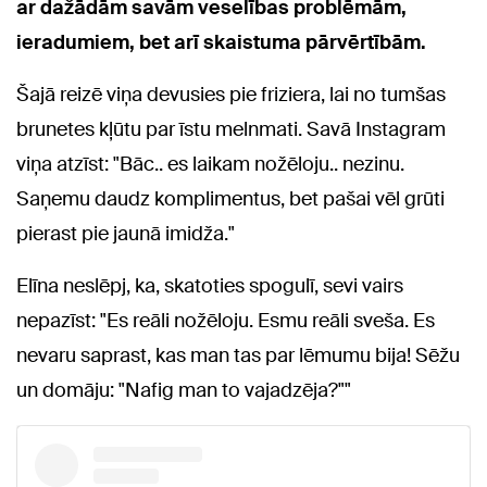
ar dažādām savām veselības problēmām,
ieradumiem, bet arī skaistuma pārvērtībām.
Šajā reizē viņa devusies pie friziera, lai no tumšas
brunetes kļūtu par īstu melnmati. Savā Instagram
viņa atzīst: "Bāc.. es laikam nožēloju.. nezinu.
Saņemu daudz komplimentus, bet pašai vēl grūti
pierast pie jaunā imidža."
Elīna neslēpj, ka, skatoties spogulī, sevi vairs
nepazīst: "Es reāli nožēloju. Esmu reāli sveša. Es
nevaru saprast, kas man tas par lēmumu bija! Sēžu
un domāju: "Nafig man to vajadzēja?""