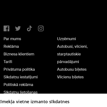
Par mums
Uzņēmumi
Reklāma
Autobusi, vilcieni,
Biznesa klientiem
starptautiskie
Tarifi
pārvadājumi
Privātuma politika
Autobusu biļetes
Sīkdatņu iestatījumi
Vilcienu biļetes
Politiskā reklāma
Sīkdatņu lietošanas
noteikumi
 tīmekļa vietne izmanto sīkdatnes