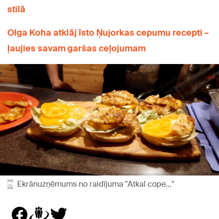
stilā
Olga Koha atklāj īsto Ņujorkas cepumu recepti –
ļaujies savam garšas ceļojumam
Ekrānuzņēmums no raidījuma "Atkal cope..."