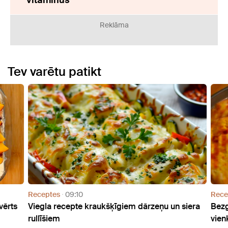
vitamīnus
Reklāma
Tev varētu patikt
Receptes
09:10
Recep
ērts
Viegla recepte kraukšķīgiem dārzeņu un siera
Bezgr
rullīšiem
vienk