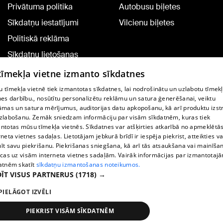
Privātuma politika
Autobusu biļetes
Sīkdatņu iestatījumi
Vilcienu biļetes
Politiskā reklāma
Sīkdatņu lietošanas
noteikumi
 tīmekļa vietne izmanto sīkdatnes
Komentāru pievienošana
 tīmekļa vietnē tiek izmantotas sīkdatnes, lai nodrošinātu un uzlabotu tīmek
nes darbību., nosūtītu personalizētu reklāmu un satura ģenerēšanai, veiktu
āmas un satura mērījumus, auditorijas datu apkopošanu, kā arī produktu izst
TV programma
zlabošanu. Zemāk sniedzam informāciju par visām sīkdatnēm, kuras tiek
Līguma noteikumi
ntotas mūsu tīmekļa vietnēs. Sīkdatnes var atšķirties atkarībā no apmeklētā
rneta vietnes sadaļas. Lietotājam jebkurā brīdī ir iespēja piekrist, atteikties va
360 Ziņu kontakti
īt savu piekrišanu. Piekrišanas sniegšana, kā arī tās atsaukšana vai mainīša
ecas uz visām interneta vietnes sadaļām. Vairāk informācijas par izmantotaj
Helio Media
atnēm skatīt
sīkdatņu izmantošanas noteikumos.
ĪT VISUS PARTNERUS
(1718) →
Portāla palīdzības dienests: e-pasts -
info@1188.lv
PIELĀGOT IZVĒLI
Copyright © 2004-2026 SIA HELIO MEDIA.
All rights reserved.
PIEKRIST VISĀM SĪKDATNĒM