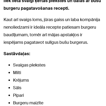
liek lietā svaigi ķertās plekstes un dalās ar bušu
burgeru pagatavošanas recepti.
Kaut arī svaigs loms, jūras gaiss un laba kompānija
nenoliedzami ir ideāla recepte patiesam burgeru
baudījumam, tomēr arī mājas apstakļos ir
iespējams pagatavot sulīgus bušu burgerus.
Sastāvdaļas:
Svaigas plekstes
Milti
Krējums
Sāls
Pipari
Burgeru maizīte