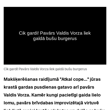
Cik gardi! Pavārs Valdis Vorza liek galdā bušu burgerus
Makšķerēšanas raidījumā "Atkal cope..." jūras
krastā gardas pusdienas gatavo arī pavārs
Valdis Vorza. Kamēr kungi pacietīgi gaida lielo
lomu, pavārs brīvdabas improvizētajā virtuvē