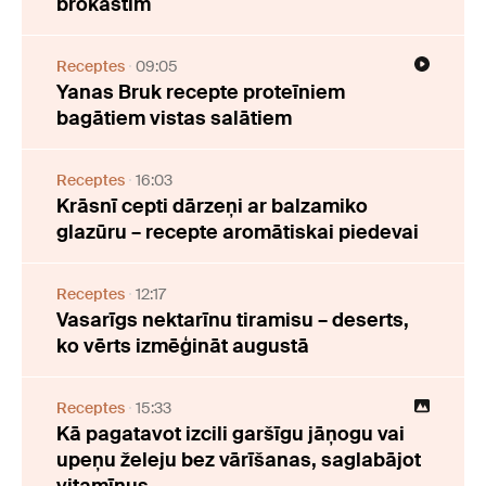
brokastīm
Receptes
09:05
Yanas Bruk recepte proteīniem
bagātiem vistas salātiem
Receptes
16:03
Krāsnī cepti dārzeņi ar balzamiko
glazūru – recepte aromātiskai piedevai
Receptes
12:17
Vasarīgs nektarīnu tiramisu – deserts,
ko vērts izmēģināt augustā
Receptes
15:33
Kā pagatavot izcili garšīgu jāņogu vai
upeņu želeju bez vārīšanas, saglabājot