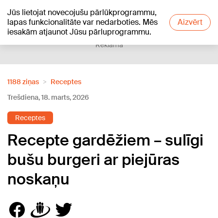
Jūs lietojat novecojušu pārlūkprogrammu,
+25
°C
lapas funkcionalitāte var nedarboties. Mēs
Aizvērt
iesakām atjaunot Jūsu pārluprogrammu.
Reklāma
1188 ziņas
Receptes
Trešdiena, 18. marts, 2026
Receptes
Recepte gardēžiem – sulīgi
bušu burgeri ar piejūras
noskaņu