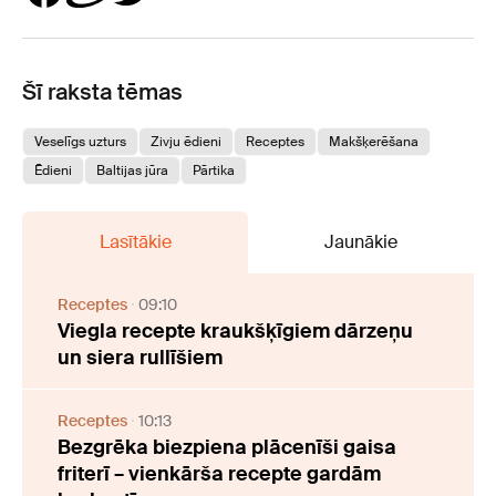
Šī raksta tēmas
Veselīgs uzturs
Zivju ēdieni
Receptes
Makšķerēšana
Ēdieni
Baltijas jūra
Pārtika
Lasītākie
Jaunākie
Receptes
09:10
Viegla recepte kraukšķīgiem dārzeņu
un siera rullīšiem
Receptes
10:13
Bezgrēka biezpiena plācenīši gaisa
friterī – vienkārša recepte gardām