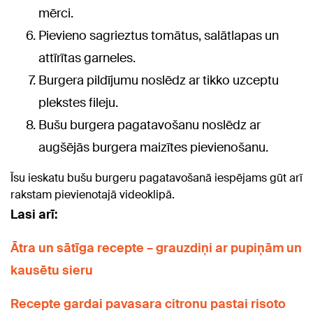
mērci.
Pievieno sagrieztus tomātus, salātlapas un
attīrītas garneles.
Burgera pildījumu noslēdz ar tikko uzceptu
plekstes fileju.
Bušu burgera pagatavošanu noslēdz ar
augšējās burgera maizītes pievienošanu.
Īsu ieskatu bušu burgeru pagatavošanā iespējams gūt arī
rakstam pievienotajā videoklipā.
Lasi arī:
Ātra un sātīga recepte – grauzdiņi ar pupiņām un
kausētu sieru
Recepte gardai pavasara citronu pastai risoto