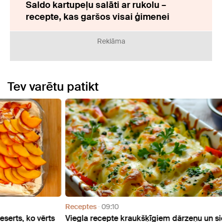
Saldo kartupeļu salāti ar rukolu –
recepte, kas garšos visai ģimenei
Reklāma
Tev varētu patikt
Receptes
09:10
Recep
ērts
Viegla recepte kraukšķīgiem dārzeņu un siera
Bezgr