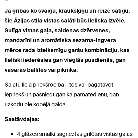
Ja gribas ko svaigu, kraukšķīgu un reizē sātīgu,
šie Āzijas stila vistas salāti būs lieliska izvēle.
Sulīga vistas gaļa, saldenas dzērvenes,
mandarīni un aromātiska sezama-ingvera
mērce rada izteiksmīgu garšu kombināciju, kas
lieliski iederēsies gan vieglās pusdienās, gan
vasaras ballītēs vai piknikā.
Salātu lielā priekšrocība – tos var pagatavot
iepriekš un pasniegt gan kā pamatēdienu, gan
uzkodu pie kopējā galda.
Sastāvdaļas:
4 glāzes smalki sagrieztas grilētas vistas gaļas