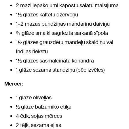
2 mazi iepakojumi kāpostu salātu maisījuma
1½ glāzes kaltētu dzērveņu
1–2 mazas bundžiņas mandarīnu daiviņu
¾ glāze smalki sagriezta sarkanā sīpola
1½ glāzes grauzdētu mandeļu skaidiņu vai
Indijas riekstu
1½ glāzes sasmalcināta koriandra
1 glāze sezama standziņu (pēc izvēles)
Mērcei:
1 glāze olīveļļas
½ glāze balzamiko etiķa
4 ēdk. sojas mērces
2 tējk. sezama eļļas