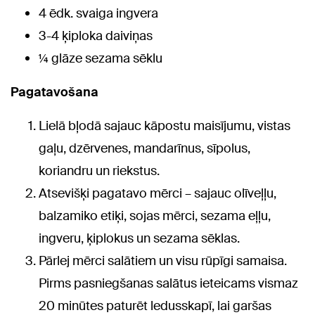
4 ēdk. svaiga ingvera
3-4 ķiploka daiviņas
¼ glāze sezama sēklu
Pagatavošana
Lielā bļodā sajauc kāpostu maisījumu, vistas
gaļu, dzērvenes, mandarīnus, sīpolus,
koriandru un riekstus.
Atsevišķi pagatavo mērci – sajauc olīveļļu,
balzamiko etiķi, sojas mērci, sezama eļļu,
ingveru, ķiplokus un sezama sēklas.
Pārlej mērci salātiem un visu rūpīgi samaisa.
Pirms pasniegšanas salātus ieteicams vismaz
20 minūtes paturēt ledusskapī, lai garšas