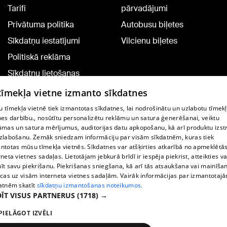
Tarifi
pārvadājumi
Privātuma politika
Autobusu biļetes
Sīkdatņu iestatījumi
Vilcienu biļetes
Politiskā reklāma
Sīkdatņu lietošanas
noteikumi
 tīmekļa vietne izmanto sīkdatnes
Komentāru pievienošana
 tīmekļa vietnē tiek izmantotas sīkdatnes, lai nodrošinātu un uzlabotu tīmek
nes darbību., nosūtītu personalizētu reklāmu un satura ģenerēšanai, veiktu
āmas un satura mērījumus, auditorijas datu apkopošanu, kā arī produktu izst
TV programma
zlabošanu. Zemāk sniedzam informāciju par visām sīkdatnēm, kuras tiek
Līguma noteikumi
ntotas mūsu tīmekļa vietnēs. Sīkdatnes var atšķirties atkarībā no apmeklētā
rneta vietnes sadaļas. Lietotājam jebkurā brīdī ir iespēja piekrist, atteikties va
360 Ziņu kontakti
īt savu piekrišanu. Piekrišanas sniegšana, kā arī tās atsaukšana vai mainīša
ecas uz visām interneta vietnes sadaļām. Vairāk informācijas par izmantotaj
Helio Media
atnēm skatīt
sīkdatņu izmantošanas noteikumos.
ĪT VISUS PARTNERUS
(1718) →
Portāla palīdzības dienests: e-pasts -
info@1188.lv
PIELĀGOT IZVĒLI
Copyright © 2004-2026 SIA HELIO MEDIA.