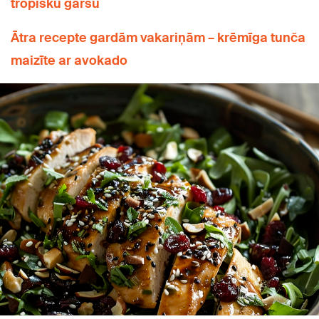
tropisku garšu
Ātra recepte gardām vakariņām – krēmīga tunča
maizīte ar avokado