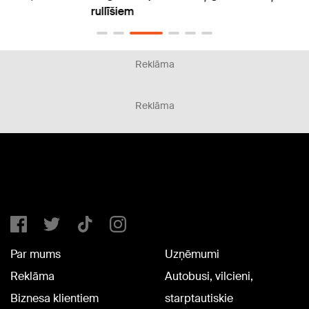
rullīšiem
vienk
Reklāma
Reklāma
Par mums
Uzņēmumi
Reklāma
Autobusi, vilcieni,
Biznesa klientiem
starptautiskie