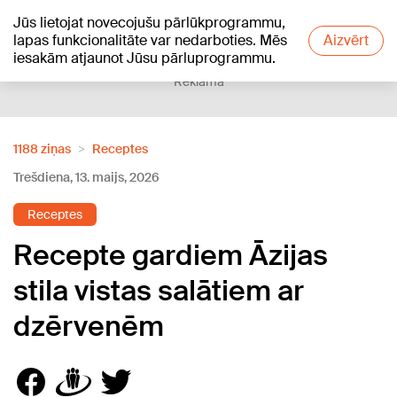
Jūs lietojat novecojušu pārlūkprogrammu,
+19
°C
lapas funkcionalitāte var nedarboties. Mēs
Aizvērt
iesakām atjaunot Jūsu pārluprogrammu.
Reklāma
1188 ziņas
Receptes
Trešdiena, 13. maijs, 2026
Receptes
Recepte gardiem Āzijas
stila vistas salātiem ar
dzērvenēm