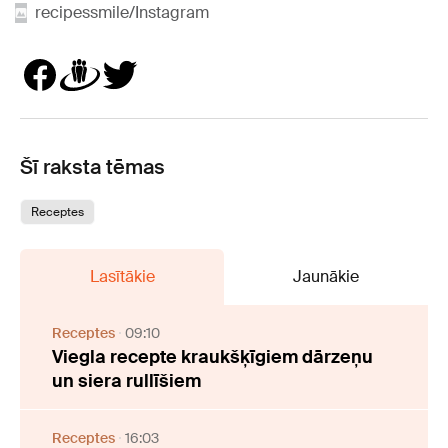
recipessmile/Instagram
Šī raksta tēmas
Receptes
Lasītākie
Jaunākie
Receptes
09:10
Viegla recepte kraukšķīgiem dārzeņu
un siera rullīšiem
Receptes
16:03