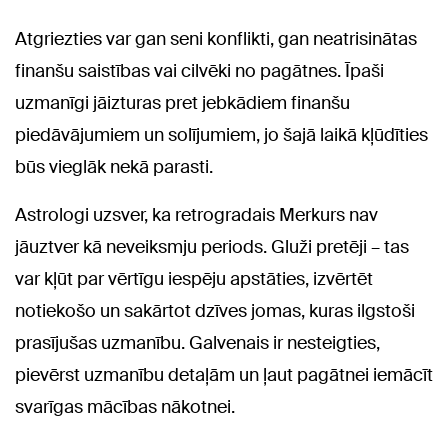
Atgriezties var gan seni konflikti, gan neatrisinātas
finanšu saistības vai cilvēki no pagātnes. Īpaši
uzmanīgi jāizturas pret jebkādiem finanšu
piedāvājumiem un solījumiem, jo šajā laikā kļūdīties
būs vieglāk nekā parasti.
Astrologi uzsver, ka retrogradais Merkurs nav
jāuztver kā neveiksmju periods. Gluži pretēji – tas
var kļūt par vērtīgu iespēju apstāties, izvērtēt
notiekošo un sakārtot dzīves jomas, kuras ilgstoši
prasījušas uzmanību. Galvenais ir nesteigties,
pievērst uzmanību detaļām un ļaut pagātnei iemācīt
svarīgas mācības nākotnei.