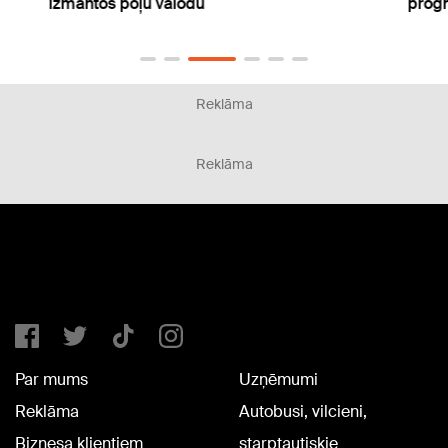
izmantos poļu valodu
progn
Reklāma
Reklāma
Par mums
Uzņēmumi
Reklāma
Autobusi, vilcieni,
Biznesa klientiem
starptautiskie