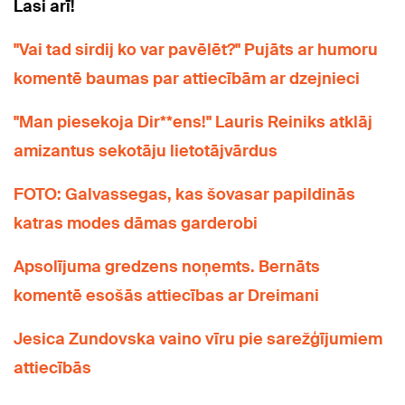
Lasi arī!
"Vai tad sirdij ko var pavēlēt?" Pujāts ar humoru
komentē baumas par attiecībām ar dzejnieci
"Man piesekoja Dir**ens!" Lauris Reiniks atklāj
amizantus sekotāju lietotājvārdus
FOTO: Galvassegas, kas šovasar papildinās
katras modes dāmas garderobi
Apsolījuma gredzens noņemts. Bernāts
komentē esošās attiecības ar Dreimani
Jesica Zundovska vaino vīru pie sarežģījumiem
attiecībās