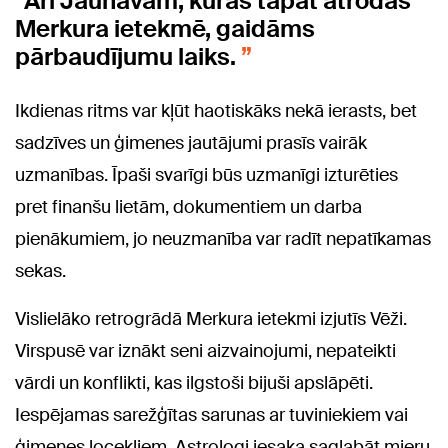
Arī Jaunavām, kuras tāpat atrodas
Merkura ietekmē, gaidāms
pārbaudījumu laiks.
Ikdienas ritms var kļūt haotiskāks nekā ierasts, bet
sadzīves un ģimenes jautājumi prasīs vairāk
uzmanības. Īpaši svarīgi būs uzmanīgi izturēties
pret finanšu lietām, dokumentiem un darba
pienākumiem, jo neuzmanība var radīt nepatīkamas
sekas.
Vislielāko retrogrādā Merkura ietekmi izjutīs Vēži.
Virspusē var iznākt seni aizvainojumi, nepateikti
vārdi un konflikti, kas ilgstoši bijuši apslāpēti.
Iespējamas sarežģītas sarunas ar tuviniekiem vai
ģimenes locekļiem. Astrologi iesaka saglabāt mieru