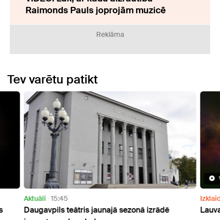
Raimonds Pauls joprojām muzicē
Reklāma
Tev varētu patikt
Aktuāli
15:45
Izklai
s
Daugavpils teātris jaunajā sezonā izrādē
Lauva