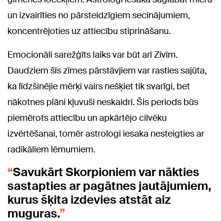
un izvairīties no pārsteidzīgiem secinājumiem,
koncentrējoties uz attiecību stiprināšanu.
Emocionāli sarežģīts laiks var būt arī Zivīm.
Daudziem šīs zīmes pārstāvjiem var rasties sajūta,
ka līdzšinējie mērķi vairs nešķiet tik svarīgi, bet
nākotnes plāni kļuvuši neskaidri. Šis periods būs
piemērots attiecību un apkārtējo cilvēku
izvērtēšanai, tomēr astrologi iesaka nesteigties ar
radikāliem lēmumiem.
Savukārt Skorpioniem var nākties
sastapties ar pagātnes jautājumiem,
kurus šķita izdevies atstāt aiz
muguras.