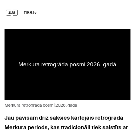
1188.lv
Merkura retrogrāda posmi 2026. gadā
Jau pavisam drīz sāksies kārtējais retrogrādā
Merkura periods, kas tradicionāli tiek saistīts ar