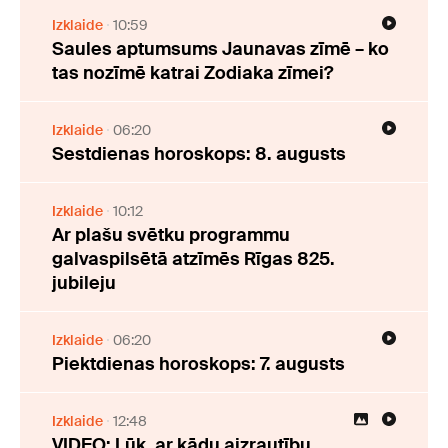
Izklaide
10:59
Saules aptumsums Jaunavas zīmē – ko
tas nozīmē katrai Zodiaka zīmei?
Izklaide
06:20
Sestdienas horoskops: 8. augusts
Izklaide
10:12
Ar plašu svētku programmu
galvaspilsētā atzīmēs Rīgas 825.
jubileju
Izklaide
06:20
Piektdienas horoskops: 7. augusts
Izklaide
12:48
VIDEO: Lūk, ar kādu aizrautību