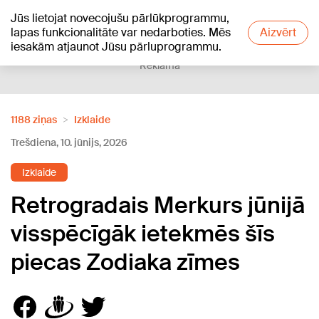
Jūs lietojat novecojušu pārlūkprogrammu,
+13
°C
lapas funkcionalitāte var nedarboties. Mēs
Aizvērt
iesakām atjaunot Jūsu pārluprogrammu.
Reklāma
1188 ziņas
Izklaide
Trešdiena, 10. jūnijs, 2026
Izklaide
Retrogradais Merkurs jūnijā
visspēcīgāk ietekmēs šīs
piecas Zodiaka zīmes