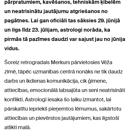
pārpratumiem, kavēšanos, tehniskām ķibelēm
un neatrisinātu jautājumu atgriešanos no
pagātnes. Lai gan oficiāli tas sāksies 29. jūnijā
un ilgs līdz 23. jūlijam, astrologi norāda, ka
pirmās tā pazīmes daudzi var sajust jau no jūnija
vidus.
Šoreiz retrogradais Merkurs pārvietosies Vēža
zīmē, tāpēc uzmanības centrā nonāks ne tik daudz
darbs un ikdienas komunikācija, cik ģimene,
attiecības, emocionālā labsajūta un seni neatrisināti
konflikti. Astrologi iesaka šo laiku izmantot, lai
pārskatītu iepriekš pieņemtos lēmumus, sakārtotu
attiecības un pievērstos jautājumiem, kas ilgstoši
atlikti malā.