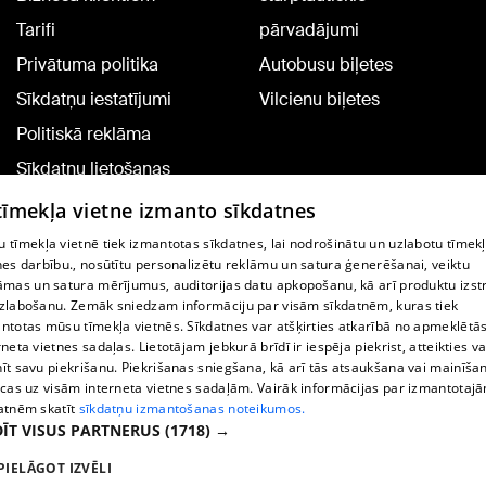
Tarifi
pārvadājumi
Privātuma politika
Autobusu biļetes
Sīkdatņu iestatījumi
Vilcienu biļetes
Politiskā reklāma
Sīkdatņu lietošanas
noteikumi
 tīmekļa vietne izmanto sīkdatnes
Komentāru pievienošana
 tīmekļa vietnē tiek izmantotas sīkdatnes, lai nodrošinātu un uzlabotu tīmek
nes darbību., nosūtītu personalizētu reklāmu un satura ģenerēšanai, veiktu
āmas un satura mērījumus, auditorijas datu apkopošanu, kā arī produktu izst
TV programma
zlabošanu. Zemāk sniedzam informāciju par visām sīkdatnēm, kuras tiek
Līguma noteikumi
ntotas mūsu tīmekļa vietnēs. Sīkdatnes var atšķirties atkarībā no apmeklētā
rneta vietnes sadaļas. Lietotājam jebkurā brīdī ir iespēja piekrist, atteikties va
360 Ziņu kontakti
īt savu piekrišanu. Piekrišanas sniegšana, kā arī tās atsaukšana vai mainīša
ecas uz visām interneta vietnes sadaļām. Vairāk informācijas par izmantotaj
Helio Media
atnēm skatīt
sīkdatņu izmantošanas noteikumos.
ĪT VISUS PARTNERUS
(1718) →
Portāla palīdzības dienests: e-pasts -
info@1188.lv
PIELĀGOT IZVĒLI
Copyright © 2004-2026 SIA HELIO MEDIA.