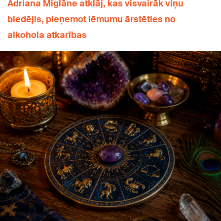
Adriana Miglāne atklāj, kas visvairāk viņu
biedējis, pieņemot lēmumu ārstēties no
alkohola atkarības