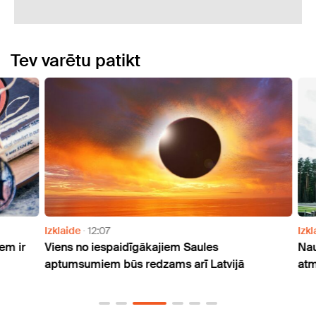
Tev varētu patikt
Izklaide
12:07
Izklai
 ir
Viens no iespaidīgākajiem Saules
Naudu
aptumsumiem būs redzams arī Latvijā
atmak