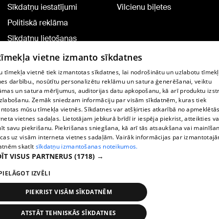
Sīkdatņu iestatījumi
Vilcienu biļetes
Politiskā reklāma
Sīkdatņu lietošanas
noteikumi
 tīmekļa vietne izmanto sīkdatnes
Komentāru pievienošana
 tīmekļa vietnē tiek izmantotas sīkdatnes, lai nodrošinātu un uzlabotu tīmek
nes darbību., nosūtītu personalizētu reklāmu un satura ģenerēšanai, veiktu
āmas un satura mērījumus, auditorijas datu apkopošanu, kā arī produktu izst
TV programma
zlabošanu. Zemāk sniedzam informāciju par visām sīkdatnēm, kuras tiek
Līguma noteikumi
ntotas mūsu tīmekļa vietnēs. Sīkdatnes var atšķirties atkarībā no apmeklētā
rneta vietnes sadaļas. Lietotājam jebkurā brīdī ir iespēja piekrist, atteikties va
360 Ziņu kontakti
īt savu piekrišanu. Piekrišanas sniegšana, kā arī tās atsaukšana vai mainīša
ecas uz visām interneta vietnes sadaļām. Vairāk informācijas par izmantotaj
Helio Media
atnēm skatīt
sīkdatņu izmantošanas noteikumos.
ĪT VISUS PARTNERUS
(1718) →
Portāla palīdzības dienests: e-pasts -
info@1188.lv
PIELĀGOT IZVĒLI
Copyright © 2004-2026 SIA HELIO MEDIA.
All rights reserved.
PIEKRIST VISĀM SĪKDATNĒM
ATSTĀT TEHNISKĀS SĪKDATNES