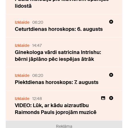
lidostā
Izklaide
06:20
Ceturtdienas horoskops: 6. augusts
Izklaide
14:47
Ginekologa vārdi satricina Intrishu:
bērni jāplāno pēc iespējas ātrāk
Izklaide
06:20
Piektdienas horoskops: 7. augusts
Izklaide
12:48
VIDEO: Lūk, ar kādu aizrautību
Raimonds Pauls joprojām muzicē
Reklāma