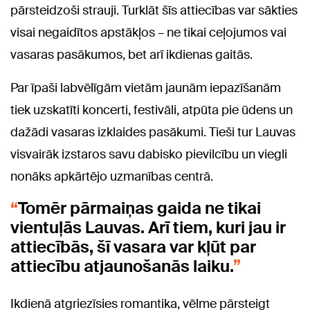
pārsteidzoši strauji. Turklāt šīs attiecības var sākties
visai negaidītos apstākļos – ne tikai ceļojumos vai
vasaras pasākumos, bet arī ikdienas gaitās.
Par īpaši labvēlīgām vietām jaunām iepazīšanām
tiek uzskatīti koncerti, festivāli, atpūta pie ūdens un
dažādi vasaras izklaides pasākumi. Tieši tur Lauvas
visvairāk izstaros savu dabisko pievilcību un viegli
nonāks apkārtējo uzmanības centrā.
Tomēr pārmaiņas gaida ne tikai
vientuļās Lauvas. Arī tiem, kuri jau ir
attiecībās, šī vasara var kļūt par
attiecību atjaunošanās laiku.
Ikdienā atgriezīsies romantika, vēlme pārsteigt