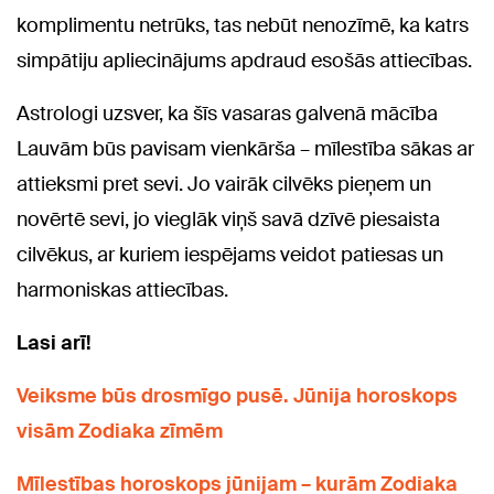
komplimentu netrūks, tas nebūt nenozīmē, ka katrs
simpātiju apliecinājums apdraud esošās attiecības.
Astrologi uzsver, ka šīs vasaras galvenā mācība
Lauvām būs pavisam vienkārša – mīlestība sākas ar
attieksmi pret sevi. Jo vairāk cilvēks pieņem un
novērtē sevi, jo vieglāk viņš savā dzīvē piesaista
cilvēkus, ar kuriem iespējams veidot patiesas un
harmoniskas attiecības.
Lasi arī!
Veiksme būs drosmīgo pusē. Jūnija horoskops
visām Zodiaka zīmēm
Mīlestības horoskops jūnijam – kurām Zodiaka