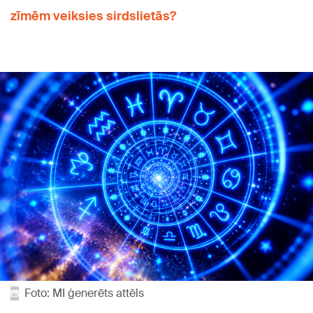
zīmēm veiksies sirdslietās?
Foto: MI ģenerēts attēls