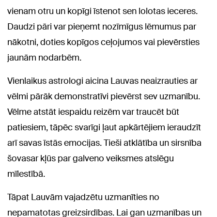
vienam otru un kopīgi īstenot sen lolotas ieceres.
Daudzi pāri var pieņemt nozīmīgus lēmumus par
nākotni, doties kopīgos ceļojumos vai pievērsties
jaunām nodarbēm.
Vienlaikus astrologi aicina Lauvas neaizrauties ar
vēlmi pārāk demonstratīvi pievērst sev uzmanību.
Vēlme atstāt iespaidu reizēm var traucēt būt
patiesiem, tāpēc svarīgi ļaut apkārtējiem ieraudzīt
arī savas īstās emocijas. Tieši atklātība un sirsnība
šovasar kļūs par galveno veiksmes atslēgu
mīlestībā.
Tāpat Lauvām vajadzētu uzmanīties no
nepamatotas greizsirdības. Lai gan uzmanības un