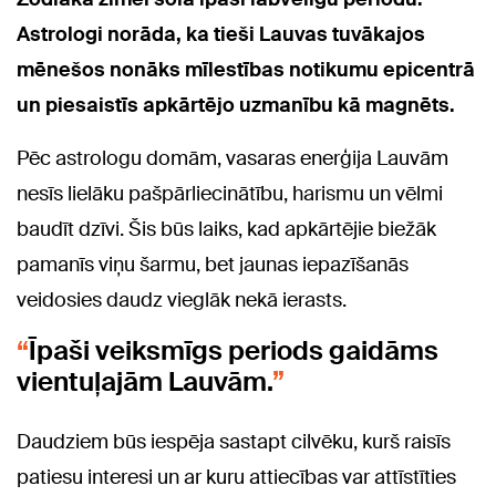
Astrologi norāda, ka tieši Lauvas tuvākajos
mēnešos nonāks mīlestības notikumu epicentrā
un piesaistīs apkārtējo uzmanību kā magnēts.
Pēc astrologu domām, vasaras enerģija Lauvām
nesīs lielāku pašpārliecinātību, harismu un vēlmi
baudīt dzīvi. Šis būs laiks, kad apkārtējie biežāk
pamanīs viņu šarmu, bet jaunas iepazīšanās
veidosies daudz vieglāk nekā ierasts.
Īpaši veiksmīgs periods gaidāms
vientuļajām Lauvām.
Daudziem būs iespēja sastapt cilvēku, kurš raisīs
patiesu interesi un ar kuru attiecības var attīstīties