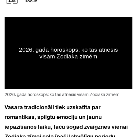
1188.lv
2026. gada horoskops: ko tas atnesīs visām Zodiaka zīmēm
Vasara tradicionāli tiek uzskatīta par
romantikas, spilgtu emociju un jaunu
iepazīšanos laiku, taču šogad zvaigznes vienai
Zodiaka zīmei sola īpaši labvēlīgu periodu.