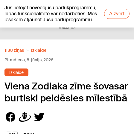
Jūs lietojat novecojušu pārlūkprogrammu,
+18
°C
lapas funkcionalitāte var nedarboties. Mēs
Aizvērt
iesakām atjaunot Jūsu pārluprogrammu.
Reklāma
1188 ziņas
Izklaide
Pirmdiena, 8. jūnijs, 2026
Izklaide
Viena Zodiaka zīme šovasar
burtiski peldēsies mīlestībā