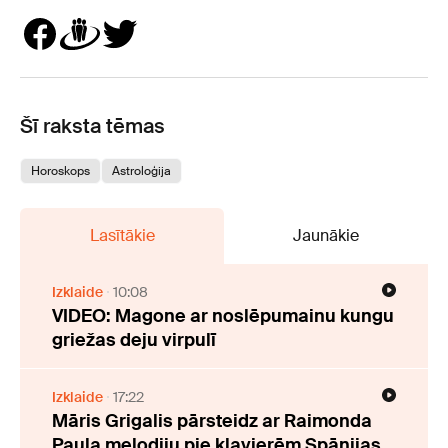
Šī raksta tēmas
Horoskops
Astroloģija
Lasītākie
Jaunākie
Izklaide
10:08
VIDEO: Magone ar noslēpumainu kungu
griežas deju virpulī
Izklaide
17:22
Māris Grigalis pārsteidz ar Raimonda
Paula melodiju pie klavierēm Spānijas