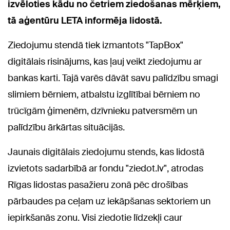
izvēloties kādu no četriem ziedošanas mērķiem,
tā aģentūru LETA informēja lidostā.
Ziedojumu stendā tiek izmantots "TapBox"
digitālais risinājums, kas ļauj veikt ziedojumu ar
bankas karti. Tajā varēs dāvāt savu
palīdzību smagi
slimiem bērniem, atbalstu izglītībai bērniem no
trūcīgām ģimenēm, dzīvnieku patversmēm un
palīdzību ārkārtas situācijās.
Jaunais digitālais ziedojumu stends, kas lidostā
izvietots sadarbībā ar fondu "ziedot.lv", atrodas
Rīgas lidostas pasažieru zonā pēc drošības
pārbaudes pa ceļam uz iekāpšanas sektoriem un
iepirkšanās zonu. Visi ziedotie līdzekļi caur