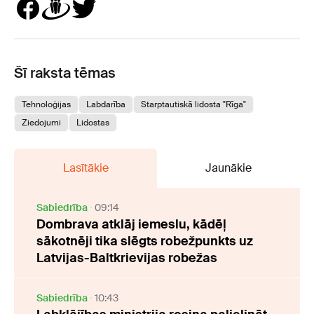
Šī raksta tēmas
Tehnoloģijas
Labdarība
Starptautiskā lidosta "Rīga"
Ziedojumi
Lidostas
Lasītākie
Jaunākie
Sabiedrība
09:14
Dombrava atklāj iemeslu, kādēļ
sākotnēji tika slēgts robežpunkts uz
Latvijas-Baltkrievijas robežas
Sabiedrība
10:43