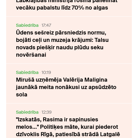
Labklājības ministrija rosina palielināt
vecāku pabalstu līdz 70% no algas
Sabiedrība
17:47
Ūdens sešreiz pārsniedzis normu,
bojāti ceļi un muzeja krājumi: Talsu
novads piešķir naudu plūdu seku
novēršanai
Sabiedrība
10:19
Mirušā uzņēmēja Valērija Maligina
jaunākā meita nonākusi uz apsūdzēto
sola
Sabiedrība
12:39
"Izskatās, Rasima ir sapinusies
melos..." Politiķes māte, kurai piederot
dzīvoklis Rīgā, patiesībā strādā Latgalē