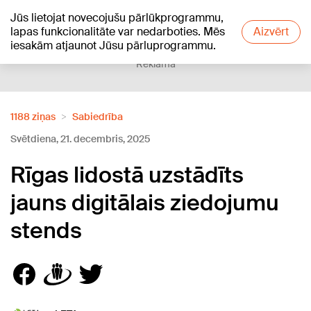
Jūs lietojat novecojušu pārlūkprogrammu,
+16
°C
lapas funkcionalitāte var nedarboties. Mēs
Aizvērt
iesakām atjaunot Jūsu pārluprogrammu.
Reklāma
1188 ziņas
Sabiedrība
Svētdiena, 21. decembris, 2025
Rīgas lidostā uzstādīts
jauns digitālais ziedojumu
stends