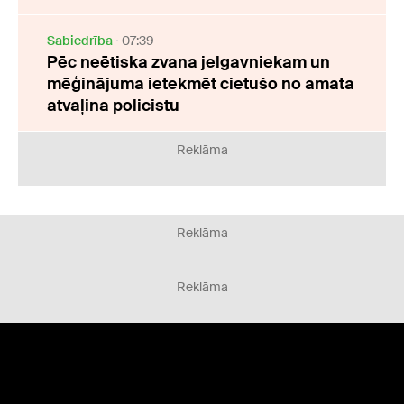
Sabiedrība
07:39
Pēc neētiska zvana jelgavniekam un
mēģinājuma ietekmēt cietušo no amata
atvaļina policistu
Reklāma
Reklāma
Reklāma