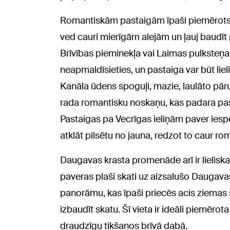
Romantiskām pastaigām īpaši piemērots b
ved cauri mierīgām alejām un ļauj baudīt p
Brīvības pieminekļa vai Laimas pulksteņa i
neapmaldīsieties, un pastaiga var būt lieli
Kanāla ūdens spoguļi, mazie, laulāto pāru 
rada romantisku noskaņu, kas padara pas
Pastaigas pa Vecrīgas ieliņām paver iespēj
atklāt pilsētu no jauna, redzot to caur r
Daugavas krasta promenāde arī ir lielis
paveras plaši skati uz aizsalušo Daugava
panorāmu, kas īpaši priecēs acis ziemas se
izbaudīt skatu. Šī vieta ir ideāli piemē
draudzīgu tikšanos brīvā dabā.