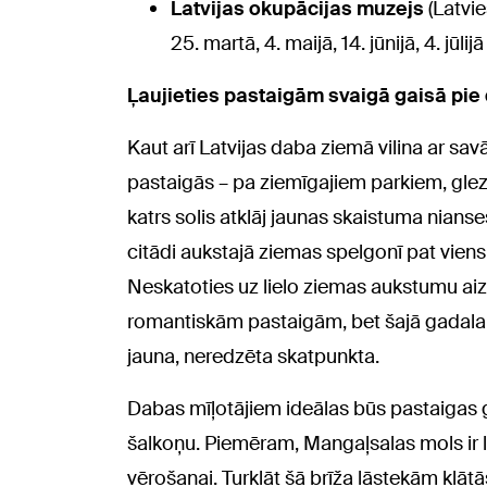
Latvijas okupācijas muzejs
(Latvi
25. martā, 4. maijā, 14. jūnijā, 4. jūli
Ļaujieties pastaigām svaigā gaisā pie
Kaut arī Latvijas daba ziemā vilina ar s
pastaigās – pa ziemīgajiem parkiem, gl
katrs solis atklāj jaunas skaistuma nianse
citādi aukstajā ziemas spelgonī pat viens 
Neskatoties uz lielo ziemas aukstumu aiz l
romantiskām pastaigām, bet šajā gadalaik
jauna, neredzēta skatpunkta.
Dabas mīļotājiem ideālas būs pastaigas g
šalkoņu. Piemēram, Mangaļsalas mols ir li
vērošanai. Turklāt šā brīža lāstekām klā