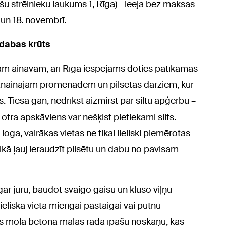
ešu strēlnieku laukums 1, Rīga) - ieeja bez maksas
jā un 18. novembrī.
 dabas krūts
avām ainavām, arī Rīgā iespējams doties patīkamās
eznainajām promenādēm un pilsētas dārziem, kur
s. Tiesa gan, nedrīkst aizmirst par siltu apģērbu –
otra apskāviens var nešķist pietiekami silts.
oga, vairākas vietas ne tikai lieliski piemērotas
ā ļauj ieraudzīt pilsētu un dabu no pavisam
ar jūru, baudot svaigo gaisu un kluso viļņu
eliska vieta mierīgai pastaigai vai putnu
tās mola betona malas rada īpašu noskaņu, kas