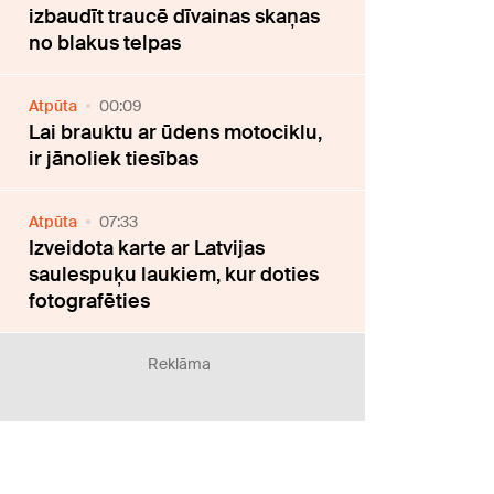
izbaudīt traucē dīvainas skaņas
no blakus telpas
Atpūta
00:09
Lai brauktu ar ūdens motociklu,
ir jānoliek tiesības
Atpūta
07:33
Izveidota karte ar Latvijas
saulespuķu laukiem, kur doties
fotografēties
Reklāma