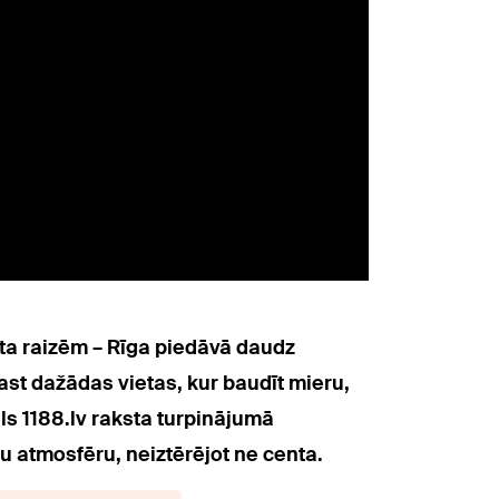
ta raizēm – Rīga piedāvā daudz
ast dažādas vietas, kur baudīt mieru,
āls 1188.lv raksta turpinājumā
 atmosfēru, neiztērējot ne centa.