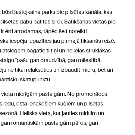
ūs Bastejkalna parks pie pilsētas kanāla, kas
ilsētas dabu pat tās sirdī. Satikšanās vietas pie
r ērti atrodamas, tāpēc šeit noteikti
ska iespēja iepazīties jau pirmajā tikšanās reizē.
atslēgām bagātie tiltiņi un nelielās strūklakas
taigu īpašu gan draudzībā, gan mīlestībā.
u ne tikai relaksēties un izbaudīt mieru, bet arī
omantisku skatupunktu.
ka vieta mierīgām pastaigām. No promenādes
s ledu, ostā ienākošiem kuģiem un pilsētas
zonā. Lieliska vieta, kur ļauties mirklim un
rota gan romantiskām pastaigām pāros, gan