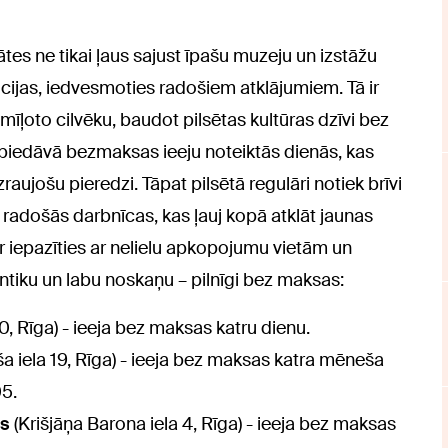
ātes ne tikai ļaus sajust īpašu muzeju un izstāžu
cijas, iedvesmoties radošiem atklājumiem. Tā ir
r mīļoto cilvēku, baudot pilsētas kultūras dzīvi bez
 piedāvā bezmaksas ieeju noteiktās dienās, kas
zraujošu pieredzi. Tāpat pilsētā regulāri notiek brīvi
n radošās darbnīcas, kas ļauj kopā atklāt jaunas
r iepazīties ar nelielu apkopojumu vietām un
antiku un labu noskaņu – pilnīgi bez maksas:
0, Rīga) - ieeja bez maksas katru dienu.
ša iela 19, Rīga) - ieeja bez maksas katra mēneša
05.
js
(Krišjāņa Barona iela 4, Rīga) - ieeja bez maksas