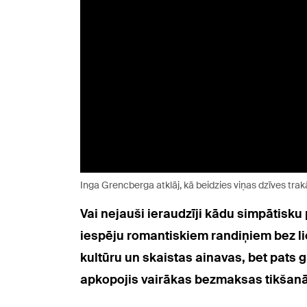
Inga Grencberga atklāj, kā beidzies viņas dzīves trak
Vai nejauši ieraudzīji kādu simpātisk
iespēju romantiskiem randiņiem bez lie
kultūru un skaistas ainavas, bet pats g
apkopojis vairākas bezmaksas tikšanās