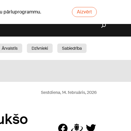
ūsu pārluprogrammu.
Aizvērt
Ārvalstīs
Dzīvnieki
Sabiedrība
Dārzs
Sestdiena, 14. februāris, 2026
tukšo