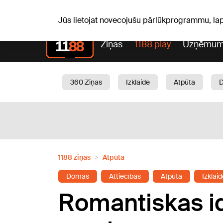
Pk, 07.08.2026.
+16
°C
Alfrēds, Fredis, Madars
Jūs lietojat novecojušu pārlūkprogrammu, la
Ziņas
1188 play
Uzņēmum
360 Ziņas
Izklaide
Atpūta
Aktuāli
Satiksme
Skaistumam
1188 ziņas
Atpūta
Domas
Attiecības
Atpūta
Izklaid
Romantiskas id