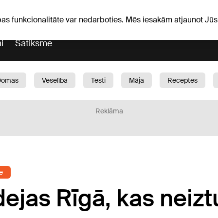
Laika ziņas
Horoskopi
pas funkcionalitāte var nedarboties. Mēs iesakām atjaunot J
i
Satiksme
Domas
Veselība
Testi
Māja
Receptes
Bērni
Auto
1188 play
Sports
Bizness
Reklāma
e
ejas Rīgā, kas neiz