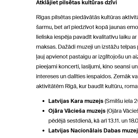
Atklājiet pilsētas kultūras dzīvi
Rīgas pilsētas piedāvātās kultūras aktivit
šarmu, bet arī piedzīvot kopā jaunas emo
lieliska iespēja pavadīt kvalitatīvu laiku a
maksas. Dažādi muzeji un izstāžu telpas
ļauj apvienot pastaigu ar izglītojošu un ai
pieejami koncerti, lasījumi, kino seansi u
intereses un dalīties iespaidos. Zemāk va
aktivitātēm Rīgā, kur baudīt kultūru, rom
Latvijas Kara muzejs
(Smilšu iela 2
Ojāra Vācieša muzejs
(Ojāra Vācie
pēdējā sestdienā, kā arī 13.11. un 18.
Latvijas Nacionālais Dabas muze