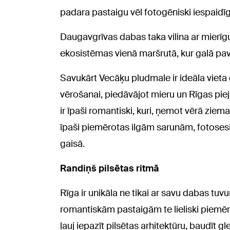
padara pastaigu vēl fotogēniski iespaidī
Daugavgrīvas dabas taka vilina ar mierīg
ekosistēmas vienā maršrutā, kur galā paver
Savukārt Vecāķu pludmale ir ideāla vieta
vērošanai, piedāvājot mieru un Rīgas piejū
ir īpaši romantiski, kuri, ņemot vērā ziem
īpaši piemērotas ilgām sarunām, fotoses
gaisā.
Randiņš pilsētas ritmā
Rīga ir unikāla ne tikai ar savu dabas tu
romantiskām pastaigām te lieliski piemēr
ļauj iepazīt pilsētas arhitektūru, baudīt 