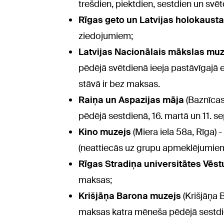
trešdien, piektdien, sestdien un svē
Rīgas geto un Latvijas holokaust
ziedojumiem;
Latvijas Nacionālais mākslas muz
pēdējā svētdienā ieeja pastāvīgajā ek
stāvā ir bez maksas.
Raiņa un Aspazijas māja
(Baznīcas
pēdējā sestdienā, 16. martā un 11. s
Kino muzejs
(Miera iela 58a, Rīga)
(neattiecās uz grupu apmeklējumie
Rīgas Stradiņa universitātes Vēs
maksas;
Krišjāņa Barona muzejs
(Krišjāņa 
maksas katra mēneša pēdējā sestdien