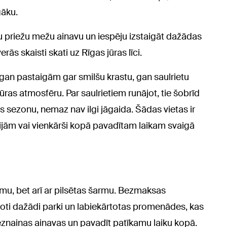
gāku.
u priežu mežu ainavu un iespēju izstaigāt dažādas
ās skaisti skati uz Rīgas jūras līci.
 gan pastaigām gar smilšu krastu, gan saulrietu
ras atmosfēru. Par saulrietiem runājot, tie šobrīd
as sezonu, nemaz nav ilgi jāgaida. Šādas vietas ir
ijām vai vienkārši kopā pavadītam laikam svaigā
vumu, bet arī ar pilsētas šarmu. Bezmaksas
oti dažādi parki un labiekārtotas promenādes, kas
gleznainas ainavas un pavadīt patīkamu laiku kopā.