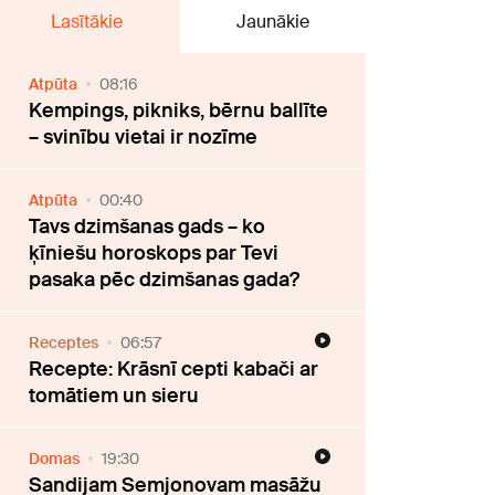
Lasītākie
Jaunākie
Atpūta
08:16
Kempings, pikniks, bērnu ballīte
– svinību vietai ir nozīme
Atpūta
00:40
Tavs dzimšanas gads – ko
ķīniešu horoskops par Tevi
pasaka pēc dzimšanas gada?
Receptes
06:57
Recepte: Krāsnī cepti kabači ar
tomātiem un sieru
Domas
19:30
Sandijam Semjonovam masāžu