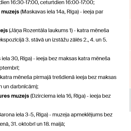
tdien 16:30-17:00, ceturtdien 16:00-17:00;
a muzejs
(Maskavas iela 14a, Rīga) - ieeja par
ejs
(Jāņa Rozentāla laukums 1) - katra mēneša
spozīcijā 3. stāvā un izstāžu zālēs 2., 4. un 5.
 iela 30, Rīga) - ieeja bez maksas katra mēneša
eptembrī;
 - katra mēneša pirmajā trešdienā ieeja bez maksas
m un darbnīcām);
tures muzejs
(Dzirciema iela 16, Rīga) - ieeja bez
Barona iela 3-5, Rīga) - muzeja apmeklējums bez
ā, 31. oktobrī un 18. maijā;