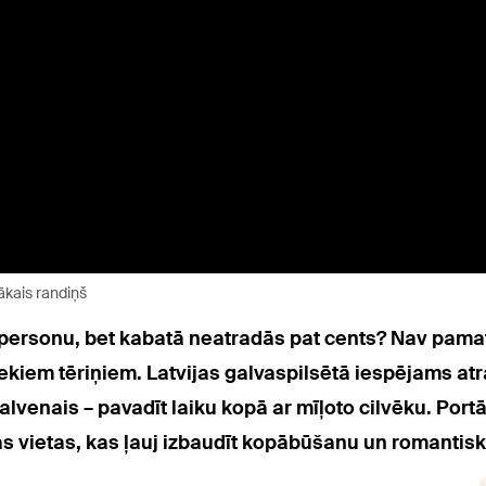
ākais randiņš
u personu, bet kabatā neatradās pat cents? Nav pama
kiem tēriņiem. Latvijas galvaspilsētā iespējams atr
alvenais – pavadīt laiku kopā ar mīļoto cilvēku. Port
 vietas, kas ļauj izbaudīt kopābūšanu un romantisku