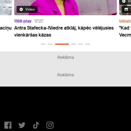
V
Video
1188 play
17:27
Izklai
maciņu
Antra Stafecka-Niedre atklāj, kāpēc vēlējusies
"Kad 
vienkāršas kāzas
Vecma
Reklāma
Reklāma