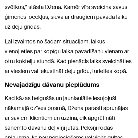
svētkos,” stāsta Džena. Kamēr vīrs sveicina savus
ģimenes locekļus, sieva ar draugiem pavada laiku
uz deju grīdas.
Lai izvairītos no šādām situācijām, laikus
vienojieties par kopīgu laika pavadīšanu vienam ar
otru kokteiļu stundā. Kad pienācis laiks sveicināties
ar viesiem vai iekustināt deju grīdu, turieties kopā.
Nevajadzīgu dāvanu pieplūdums
Kad kāzas beigušās un jaunlaulātie iesoļojuši
nākamajā dzīves posmā, Džena parasti aprunājas
ar saviem klientiem un uzzina, cik apgrūtināti
saņemto dāvanu dēļ viņi jūtas. Pēkšņi rodas
apjausma, ka nav nepieciešams vēl viens gultas