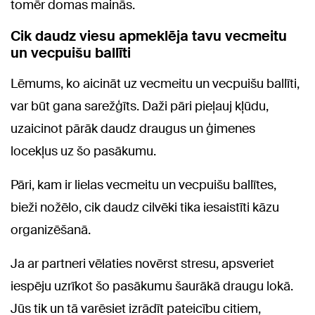
tomēr domas mainās.
Cik daudz viesu apmeklēja tavu vecmeitu
un vecpuišu ballīti
Lēmums, ko aicināt uz vecmeitu un vecpuišu ballīti,
var būt gana sarežģīts. Daži pāri pieļauj kļūdu,
uzaicinot pārāk daudz draugus un ģimenes
locekļus uz šo pasākumu.
Pāri, kam ir lielas vecmeitu un vecpuišu ballītes,
bieži nožēlo, cik daudz cilvēki tika iesaistīti kāzu
organizēšanā.
Ja ar partneri vēlaties novērst stresu, apsveriet
iespēju uzrīkot šo pasākumu šaurākā draugu lokā.
Jūs tik un tā varēsiet izrādīt pateicību citiem,