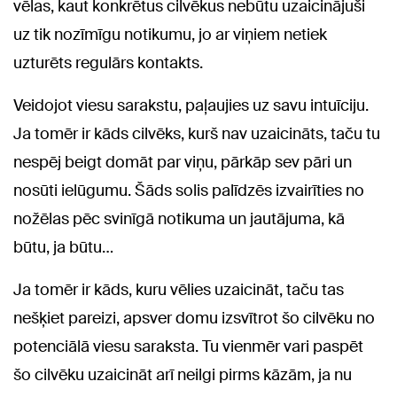
vēlas, kaut konkrētus cilvēkus nebūtu uzaicinājuši
uz tik nozīmīgu notikumu, jo ar viņiem netiek
uzturēts regulārs kontakts.
Veidojot viesu sarakstu, paļaujies uz savu intuīciju.
Ja tomēr ir kāds cilvēks, kurš nav uzaicināts, taču tu
nespēj beigt domāt par viņu, pārkāp sev pāri un
nosūti ielūgumu. Šāds solis palīdzēs izvairīties no
nožēlas pēc svinīgā notikuma un jautājuma, kā
būtu, ja būtu…
Ja tomēr ir kāds, kuru vēlies uzaicināt, taču tas
nešķiet pareizi, apsver domu izsvītrot šo cilvēku no
potenciālā viesu saraksta. Tu vienmēr vari paspēt
šo cilvēku uzaicināt arī neilgi pirms kāzām, ja nu