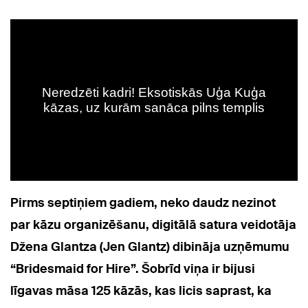
Pirms septiņiem gadiem, neko daudz nezinot
par kāzu organizēšanu, digitālā satura veidotāja
Džena Glantza (Jen Glantz) dibināja uzņēmumu
“Bridesmaid for Hire”. Šobrīd viņa ir bijusi
līgavas māsa 125 kāzās, kas licis saprast, ka