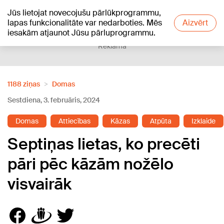
Jūs lietojat novecojušu pārlūkprogrammu,
+18
°C
lapas funkcionalitāte var nedarboties. Mēs
Aizvērt
iesakām atjaunot Jūsu pārluprogrammu.
Reklāma
1188 ziņas
Domas
Sestdiena, 3. februāris, 2024
Domas
Attiecības
Kāzas
Atpūta
Izklaide
Septiņas lietas, ko precēti
pāri pēc kāzām nožēlo
visvairāk