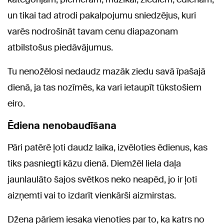
un tikai tad atrodi pakalpojumu sniedzējus, kuri
varēs nodrošināt tavam cenu diapazonam
atbilstošus piedāvājumus.
Tu nenožēlosi nedaudz mazāk ziedu savā īpašajā
dienā, ja tas nozīmēs, ka vari ietaupīt tūkstošiem
eiro.
Ēdiena nenobaudīšana
Pāri patērē ļoti daudz laika, izvēloties ēdienus, kas
tiks pasniegti kāzu dienā. Diemžēl liela daļa
jaunlaulāto šajos svētkos neko neapēd, jo ir ļoti
aizņemti vai to izdarīt vienkārši aizmirstas.
Džena pāriem iesaka vienoties par to, ka katrs no