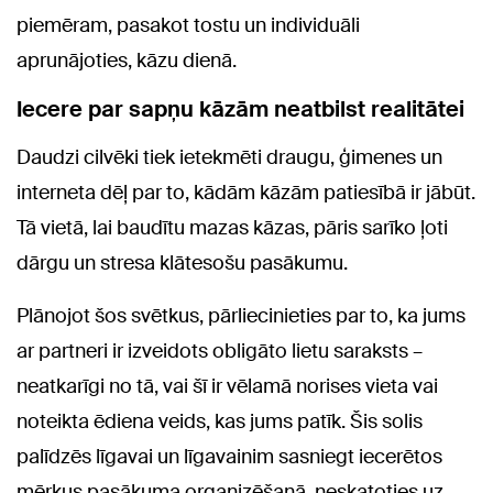
piemēram, pasakot tostu un individuāli
aprunājoties, kāzu dienā.
Iecere par sapņu kāzām neatbilst realitātei
Daudzi cilvēki tiek ietekmēti draugu, ģimenes un
interneta dēļ par to, kādām kāzām patiesībā ir jābūt.
Tā vietā, lai baudītu mazas kāzas, pāris sarīko ļoti
dārgu un stresa klātesošu pasākumu.
Plānojot šos svētkus, pārliecinieties par to, ka jums
ar partneri ir izveidots obligāto lietu saraksts –
neatkarīgi no tā, vai šī ir vēlamā norises vieta vai
noteikta ēdiena veids, kas jums patīk. Šis solis
palīdzēs līgavai un līgavainim sasniegt iecerētos
mērķus pasākuma organizēšanā, neskatoties uz