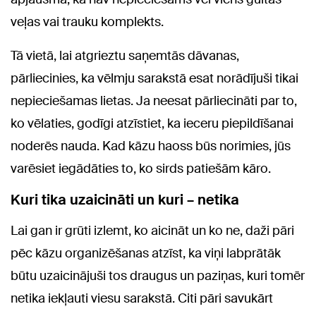
veļas vai trauku komplekts.
Tā vietā, lai atgrieztu saņemtās dāvanas,
pārliecinies, ka vēlmju sarakstā esat norādījuši tikai
nepieciešamas lietas. Ja neesat pārliecināti par to,
ko vēlaties, godīgi atzīstiet, ka ieceru piepildīšanai
noderēs nauda. Kad kāzu haoss būs norimies, jūs
varēsiet iegādāties to, ko sirds patiešām kāro.
Kuri tika uzaicināti un kuri – netika
Lai gan ir grūti izlemt, ko aicināt un ko ne, daži pāri
pēc kāzu organizēšanas atzīst, ka viņi labprātāk
būtu uzaicinājuši tos draugus un paziņas, kuri tomēr
netika iekļauti viesu sarakstā. Citi pāri savukārt