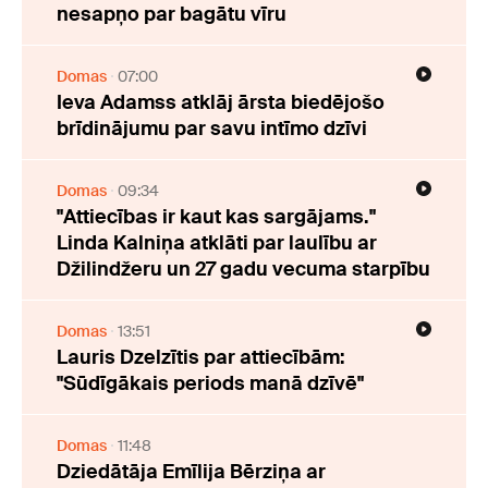
nesapņo par bagātu vīru
Domas
07:00
Ieva Adamss atklāj ārsta biedējošo
brīdinājumu par savu intīmo dzīvi
Domas
09:34
"Attiecības ir kaut kas sargājams."
Linda Kalniņa atklāti par laulību ar
Džilindžeru un 27 gadu vecuma starpību
Domas
13:51
Lauris Dzelzītis par attiecībām:
"Sūdīgākais periods manā dzīvē"
Domas
11:48
Dziedātāja Emīlija Bērziņa ar