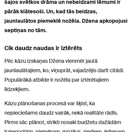
šajos svētkos drāma un nebeidzami lēmumi ir
pārāk klātesoši. Un, kad tās beidzas,
jaunlaulātos piemeklē nožēla. Džena apkopojusi
septiņas no tām.
Cik daudz naudas ir iztērēts
Pēc kāzu izskaņas Džena vienmēr jautā
jaunlaulātajiem, ko, viņuprāt, vajadzējis darīt citādi.
Populārākā atbilde ir nožēla par iztērētajiem
līdzekļiem.
Kāzu plānošanas procesā var šķist, ka
nepieciešams daudz vairāk, nekā realitāte rādīs.
Pirms sāc plānot, strikti nosaki budžetu dažādām
kategorijām, piemēram, mūzikai, ziediem, ēdienam,