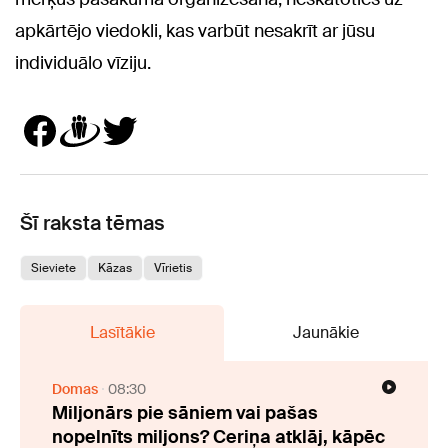
apkārtējo viedokli, kas varbūt nesakrīt ar jūsu
individuālo vīziju.
Šī raksta tēmas
Sieviete
Kāzas
Vīrietis
Lasītākie
Jaunākie
Domas
08:30
Miljonārs pie sāniem vai pašas
nopelnīts miljons? Ceriņa atklāj, kāpēc