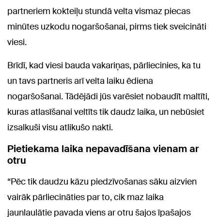
partneriem kokteiļu stundā velta vismaz piecas
minūtes uzkodu nogaršošanai, pirms tiek sveicināti
viesi.
Brīdī, kad viesi bauda vakariņas, pārliecinies, ka tu
un tavs partneris arī velta laiku ēdiena
nogaršošanai. Tādējādi jūs varēsiet nobaudīt maltīti,
kuras atlasīšanai veltīts tik daudz laika, un nebūsiet
izsalkuši visu atlikušo nakti.
Pietiekama laika nepavadīšana vienam ar
otru
“Pēc tik daudzu kāzu piedzīvošanas sāku aizvien
vairāk pārliecināties par to, cik maz laika
jaunlaulātie pavada viens ar otru šajos īpašajos