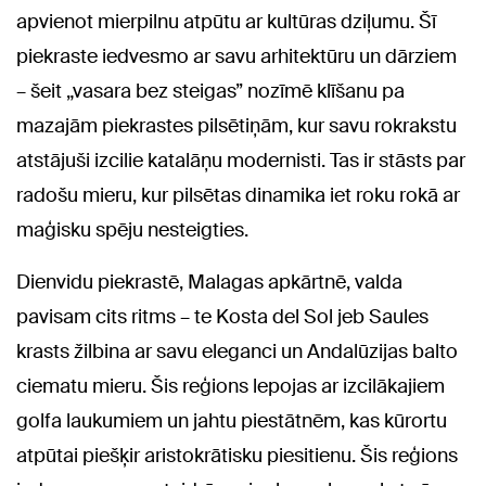
apvienot mierpilnu atpūtu ar kultūras dziļumu. Šī
piekraste iedvesmo ar savu arhitektūru un dārziem
– šeit „vasara bez steigas” nozīmē klīšanu pa
mazajām piekrastes pilsētiņām, kur savu rokrakstu
atstājuši izcilie katalāņu modernisti. Tas ir stāsts par
radošu mieru, kur pilsētas dinamika iet roku rokā ar
maģisku spēju nesteigties.
Dienvidu piekrastē, Malagas apkārtnē, valda
pavisam cits ritms – te Kosta del Sol jeb Saules
krasts žilbina ar savu eleganci un Andalūzijas balto
ciematu mieru. Šis reģions lepojas ar izcilākajiem
golfa laukumiem un jahtu piestātnēm, kas kūrortu
atpūtai piešķir aristokrātisku piesitienu. Šis reģions