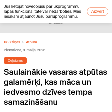
Jūs lietojat novecojušu pārlūkprogrammu,
+21
°C
lapas funkcionalitāte var nedarboties. Mēs
Aizvērt
iesakām atjaunot Jūsu pārluprogrammu.
Reklāma
1188 ziņas
Atpūta
Piektdiena, 8. maijs, 2026
Ceļojums
Saulainākie vasaras atpūtas
galamērķi, kas māca un
iedvesmo dzīves tempa
samazināšanu