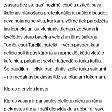
„vasara bez steigas” nozīmē iespēju uzticēt savu
ikdienas plānošanu profesionāļiem, pašiem baudot
nevainojamu servisu, kur katra vēlme tiek paredzēta
jau iepriekš un kur vienīgais dienas uzdevums ir
izvēlēties starp baseina veldzi un jūras šalkoņu.
Tomēr, esot Turcijā, noteikti ir vērts paspert kaut
nelielu soli ārpus kūrorta un apmeklēt kādu vietējo
kafejnīcu, palutinot sevi ar leģendāro turku kafiju.
Šo baudījumi lieliski papildinās izcilie turku saldumi
– no medainas baklavas līdz staipīgajam lokumam.
Kipras dienvidu krasts
Kipras vasara ir par saules pielietu mieru un rāmu
piekrastes ritmu. Īpaši dienvidu daļa apbur ar savu