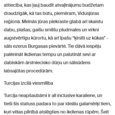
attiecība, kas ļauj baudīt atvaļinājumu budžetam
draudzīgāk, kā tas būtu, piemēram, Vidusjūras
reģionā. Melnās jūras piekraste glabā arī skaistu
dabu, plašas, gaišu smilšu pludmales un virkni
augstvērtīgu kūrortu, kā arī īpašu “ķirsīti uz kūkas” -
sāls ezerus Burgasas pievārtē. Tie dāvā iespēju
palēnināt ikdienas tempu un palutināt sevi ar
dabiskām ārstniecisko dūņu un sālsūdens
labsajūtas procedūrām.
Turcijas izcilā viesmīlība
Turcija neapšaubāmi ir all inclusive karaliene, un
tieši šis statuss padara to par ideālu galamērķi tiem,
kuri vēlas pilnībā atslēgties no ikdienas rūpēm. Šeit