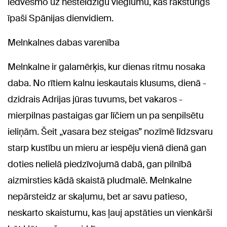
iedvesmo uz nesteidzīgu vieglumu, kas raksturīgs
īpaši Spānijas dienvidiem.
Melnkalnes dabas varenība
Melnkalne ir galamērķis, kur dienas ritmu nosaka
daba. No rītiem kalnu ieskautais klusums, dienā -
dzidrais Adrijas jūras tuvums, bet vakaros -
mierpilnas pastaigas gar līčiem un pa senpilsētu
ieliņām. Šeit „vasara bez steigas” nozīmē līdzsvaru
starp kustību un mieru ar iespēju vienā dienā gan
doties nelielā piedzīvojumā dabā, gan pilnībā
aizmirsties kādā skaistā pludmalē. Melnkalne
nepārsteidz ar skaļumu, bet ar savu patieso,
neskarto skaistumu, kas ļauj apstāties un vienkārši