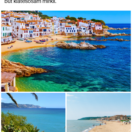
būt klātesošam mirklī.