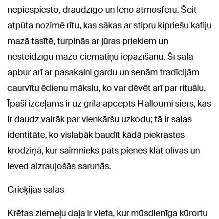
nepiespiesto, draudzīgo un lēno atmosfēru. Šeit
atpūta nozīmē rītu, kas sākas ar stipru kipriešu kafiju
mazā tasītē, turpinās ar jūras priekiem un
nesteidzīgu mazo ciematiņu iepazīšanu. Šī sala
apbur arī ar pasakaini gardu un senām tradīcijām
caurvītu ēdienu mākslu, ko var dēvēt arī par rituālu.
Īpaši izceļams ir uz grila apcepts Halloumi siers, kas
ir daudz vairāk par vienkāršu uzkodu; tā ir salas
identitāte, ko vislabāk baudīt kādā piekrastes
krodziņā, kur saimnieks pats pienes klāt olīvas un
ieved aizraujošās sarunās.
Grieķijas salas
Krētas ziemeļu daļa ir vieta, kur mūsdienīga kūrortu