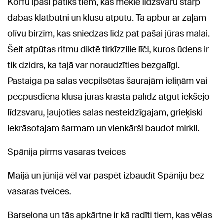
Korfu īpaši patiks tiem, kas meklē līdzsvaru starp
dabas klātbūtni un klusu atpūtu. Tā apbur ar zaļām
olīvu birzīm, kas sniedzas līdz pat pašai jūras malai.
Šeit atpūtas ritmu diktē tirkīzzilie līči, kuros ūdens ir
tik dzidrs, ka tajā var noraudzīties bezgalīgi.
Pastaiga pa salas vecpilsētas šaurajām ieliņām vai
pēcpusdiena klusā jūras krastā palīdz atgūt iekšējo
līdzsvaru, ļaujoties salas nesteidzīgajam, grieķiski
iekrāsotajam šarmam un vienkārši baudot mirkli.
Spānija pirms vasaras tveices
Maijā un jūnijā vēl var paspēt izbaudīt Spāniju bez
vasaras tveices.
Barselona un tās apkārtne ir kā radīti tiem, kas vēlas