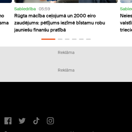
Sabiedrība
05:59
Sabie
no
Rūgta mācība ceļojumā un 2000 eiro
Neies
risma
zaudējums: pētījums iezīmē bīstamu robu
valst
jauniešu finanšu pratībā
triec
Reklāma
Reklāma