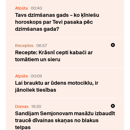
Atpūta
00:40
Tavs dzimšanas gads – ko ķīniešu
horoskops par Tevi pasaka pēc
dzimšanas gada?
Receptes
06:57
Recepte: Krāsnī cepti kabači ar
tomātiem un sieru
Atpūta
00:09
Lai brauktu ar ūdens motociklu, ir
jānoliek tiesības
Domas
19:30
Sandijam Semjonovam masāžu izbaudīt
traucē dīvainas skaņas no blakus
telpas