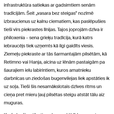
infrastruktūra satiekas ar gadsimtiem senām
tradīcijām. Šeit „vasara bez steigas” nozīmē
izbraucienus uz kalnu ciematiem, kas paslēpušies
tieši virs piekrastes līnijas. Tajos joprojām dzīva ir
philoxenia – sena grieķu tradīcija, kurā katrs
iebraucējs tiek uzņemts kā ilgi gaidīts viesis.
Ziemeļu piekraste ar tās šarmantajām pilsētām, kā
Retimno vai Hanja, aicina uz lēnām pastaigām pa
šaurajiem ielu labirintiem, kuros amatnieku
darbnīcas un ziedošas bugenvilejas liek apstāties ik
uz soļa. Tieši šis nesamākslotais dzīves ritms un
cieņa pret mieru ļauj pilsētas steigu atstāt tālu aiz
muguras.