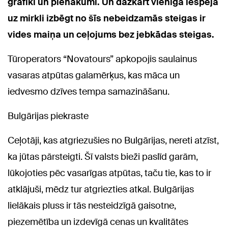
grafiki un pienākumi. Un dažkārt vienīgā iespēja
uz mirkli izbēgt no šīs nebeidzamās steigas ir
vides maiņa un ceļojums bez jebkādas steigas.
Tūroperators “Novatours” apkopojis saulainus
vasaras atpūtas galamērķus, kas māca un
iedvesmo dzīves tempa samazināšanu.
Bulgārijas piekraste
Ceļotāji, kas atgriezušies no Bulgārijas, nereti atzīst,
ka jūtas pārsteigti. Šī valsts bieži paslīd garām,
lūkojoties pēc vasarīgas atpūtas, taču tie, kas to ir
atklājuši, mēdz tur atgriezties atkal. Bulgārijas
lielākais pluss ir tās nesteidzīgā gaisotne,
piezemētība un izdevīgā cenas un kvalitātes