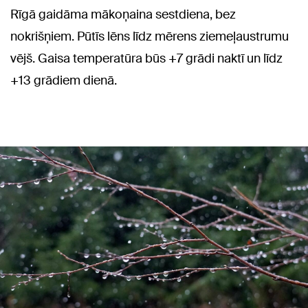
Rīgā gaidāma mākoņaina sestdiena, bez
nokrišņiem. Pūtīs lēns līdz mērens ziemeļaustrumu
vējš. Gaisa temperatūra būs +7 grādi naktī un līdz
+13 grādiem dienā.