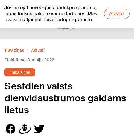
Jūs lietojat novecojušu pārlūkprogrammu,
+20
°C
lapas funkcionalitāte var nedarboties. Mēs
Aizvērt
iesakām atjaunot Jūsu pārluprogrammu.
Reklāma
1188 ziņas
Aktuāli
Piektdiena, 8. maijs, 2026
Laika ziņas
Sestdien valsts
dienvidaustrumos gaidāms
lietus