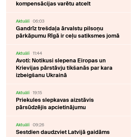
kompensācijas varētu atcelt
Aktuāli
06:03
Gandrīz trešdaļa ārvalstu pilsoņu
pārkāpumu Rīgā ir ceļu satiksmes jomā
Aktuāli
11:44
Avoti: Notikusi slepena Eiropas un
Krievijas pārstāvju tikšanās par kara
izbeigšanu Ukrainā
Aktuāli
19:15
Priekules slepkavas aizstāvis
pārsūdzējis apcietinājumu
Aktuāli
09:26
Sestdien daudzviet Latvijā gaidāms