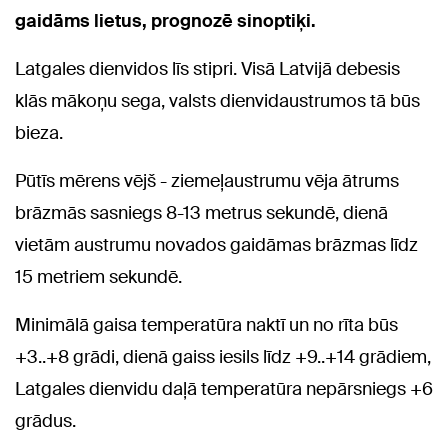
gaidāms lietus, prognozē sinoptiķi.
Latgales dienvidos līs stipri. Visā Latvijā debesis
klās mākoņu sega, valsts dienvidaustrumos tā būs
bieza.
Pūtīs mērens vējš - ziemeļaustrumu vēja ātrums
brāzmās sasniegs 8-13 metrus sekundē, dienā
vietām austrumu novados gaidāmas brāzmas līdz
15 metriem sekundē.
Minimālā gaisa temperatūra naktī un no rīta būs
+3..+8 grādi, dienā gaiss iesils līdz +9..+14 grādiem,
Latgales dienvidu daļā temperatūra nepārsniegs +6
grādus.