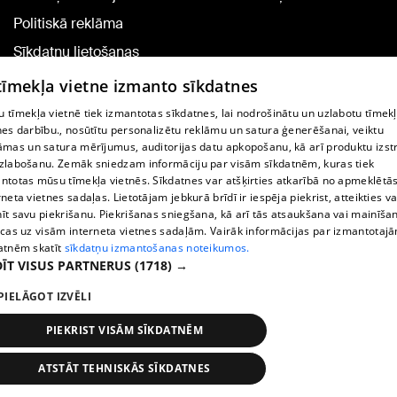
Politiskā reklāma
Sīkdatņu lietošanas
noteikumi
 tīmekļa vietne izmanto sīkdatnes
Komentāru pievienošana
 tīmekļa vietnē tiek izmantotas sīkdatnes, lai nodrošinātu un uzlabotu tīmek
nes darbību., nosūtītu personalizētu reklāmu un satura ģenerēšanai, veiktu
āmas un satura mērījumus, auditorijas datu apkopošanu, kā arī produktu izst
TV programma
zlabošanu. Zemāk sniedzam informāciju par visām sīkdatnēm, kuras tiek
Līguma noteikumi
ntotas mūsu tīmekļa vietnēs. Sīkdatnes var atšķirties atkarībā no apmeklētā
rneta vietnes sadaļas. Lietotājam jebkurā brīdī ir iespēja piekrist, atteikties va
360 Ziņu kontakti
īt savu piekrišanu. Piekrišanas sniegšana, kā arī tās atsaukšana vai mainīša
ecas uz visām interneta vietnes sadaļām. Vairāk informācijas par izmantotaj
Helio Media
atnēm skatīt
sīkdatņu izmantošanas noteikumos.
ĪT VISUS PARTNERUS
(1718) →
Portāla palīdzības dienests: e-pasts -
info@1188.lv
PIELĀGOT IZVĒLI
Copyright © 2004-2026 SIA HELIO MEDIA.
All rights reserved.
PIEKRIST VISĀM SĪKDATNĒM
ATSTĀT TEHNISKĀS SĪKDATNES
Ziņas
Meklēt
1188 play
Satiksme
Vairāk