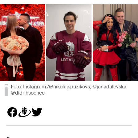
Foto: Instagram /@nikolajspuzikovs; @janadulevska;
@didrihsoonee