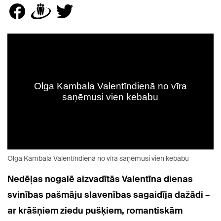
Olga Kambala Valentīndienā no vīra saņēmusi vien kebabu
Nedēļas nogalē aizvadītās Valentīna dienas
svinības pašmāju slavenības sagaidīja dažādi –
ar krāšņiem ziedu pušķiem, romantiskām