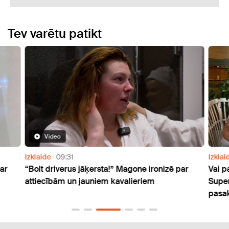
Tev varētu patikt
Video
Izklaide
09:31
Izklai
ar
“Bolt driverus jāķersta!” Magone ironizē par
Vai p
attiecībām un jauniem kavalieriem
Super
pasak