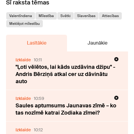
Šī raksta tēmas
Valentīndiena
Mīlestība
Svētki
Slavenības
Attiecības
Meklējot mīlestību
Lasītākie
Jaunākie
Izklaide
10:11
"Ļoti vēlētos, lai kāds uzdāvina džipu" -
Andris Bērziņš atkal cer uz dāvinātu
auto
Izklaide
10:59
Saules aptumsums Jaunavas zīmē – ko
tas nozīmē katrai Zodiaka zīmei?
Izklaide
10:12