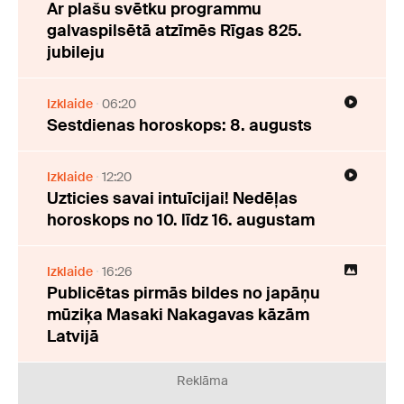
Ar plašu svētku programmu
galvaspilsētā atzīmēs Rīgas 825.
jubileju
Izklaide
06:20
Sestdienas horoskops: 8. augusts
Izklaide
12:20
Uzticies savai intuīcijai! Nedēļas
horoskops no 10. līdz 16. augustam
Izklaide
16:26
Publicētas pirmās bildes no japāņu
mūziķa Masaki Nakagavas kāzām
Latvijā
Reklāma