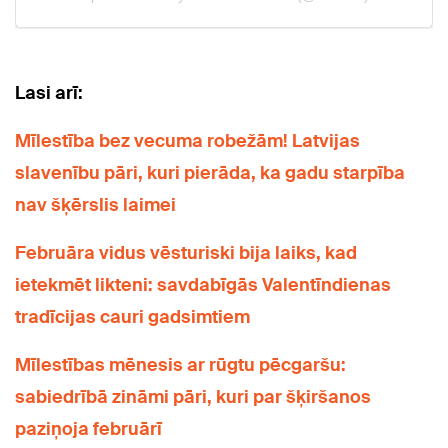
Lasi arī:
Mīlestība bez vecuma robežām! Latvijas
slavenību pāri, kuri pierāda, ka gadu starpība
nav šķērslis laimei
Februāra vidus vēsturiski bija laiks, kad
ietekmēt likteni: savdabīgās Valentīndienas
tradīcijas cauri gadsimtiem
Mīlestības mēnesis ar rūgtu pēcgaršu:
sabiedrībā zināmi pāri, kuri par šķiršanos
paziņoja februārī