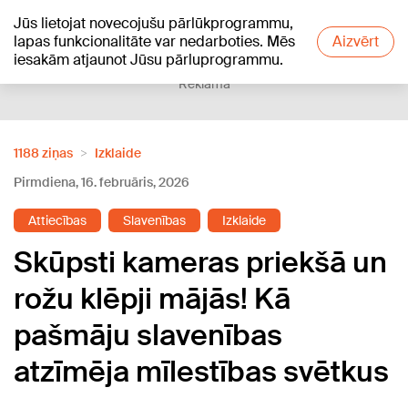
Jūs lietojat novecojušu pārlūkprogrammu,
+12
°C
lapas funkcionalitāte var nedarboties. Mēs
Aizvērt
iesakām atjaunot Jūsu pārluprogrammu.
Reklāma
1188 ziņas
Izklaide
Pirmdiena, 16. februāris, 2026
Attiecības
Slavenības
Izklaide
Skūpsti kameras priekšā un
rožu klēpji mājās! Kā
pašmāju slavenības
atzīmēja mīlestības svētkus