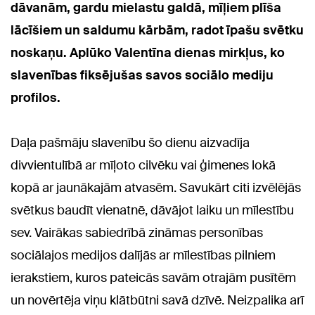
dāvanām, gardu mielastu galdā, mīļiem plīša
lācīšiem un saldumu kārbām, radot īpašu svētku
noskaņu. Aplūko Valentīna dienas mirkļus, ko
slavenības fiksējušas savos sociālo mediju
profilos.
Daļa pašmāju slavenību šo dienu aizvadīja
divvientulībā ar mīļoto cilvēku vai ģimenes lokā
kopā ar jaunākajām atvasēm. Savukārt citi izvēlējās
svētkus baudīt vienatnē, dāvājot laiku un mīlestību
sev. Vairākas sabiedrībā zināmas personības
sociālajos medijos dalījās ar mīlestības pilniem
ierakstiem, kuros pateicās savām otrajām pusītēm
un novērtēja viņu klātbūtni savā dzīvē. Neizpalika arī