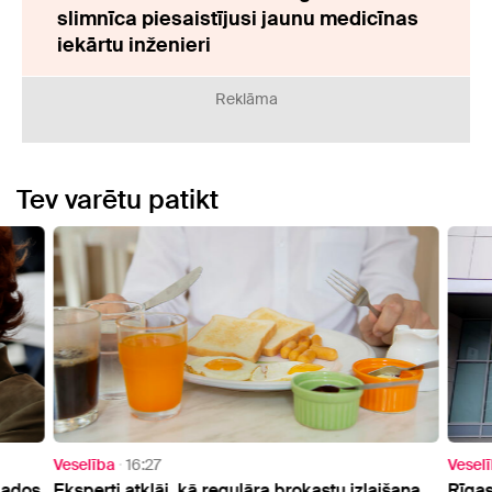
slimnīca piesaistījusi jaunu medicīnas
iekārtu inženieri
Reklāma
Tev varētu patikt
Veselība
16:27
Vesel
gados
Eksperti atklāj, kā regulāra brokastu izlaišana
Rīga