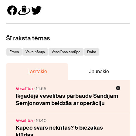
Šī raksta tēmas
Ērces
Vakcinācija
Veselības aprūpe
Daba
Lasītākie
Jaunākie
Veselība
14:55
Ikgadējā veselības pārbaude Sandijam
Semjonovam beidzās ar operāciju
Veselība
16:40
Kāpēc svars nekrītas? 5 biežākās
kļūdas