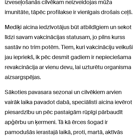
izveseļošanās cilvēkam neizveidojas mūža
imunitāte, tāpēc profilakse ir vienīgais drošais ceļš.
Mediķi aicina iedzīvotājus būt atbildīgiem un sekot
līdzi savam vakcinācijas statusam, jo pilns kurss
sastāv no trim potēm. Tiem, kuri vakcināciju veikuši
jau iepriekš, ik pēc desmit gadiem ir nepieciešama
revakcinācija ar vienu devu, lai uzturētu organisma
aizsargspējas.
Sākoties pavasara sezonai un cilvēkiem arvien
vairāk laika pavadot dabā, speciālisti aicina ievērot
piesardzību un pēc pastaigām rūpīgi pārbaudīt
apģērbu un ķermeni. Tā kā ērces šogad ir
pamodušās ierastajā laikā, proti, martā, aktīvās