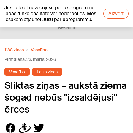
Jūs lietojat novecojušu pārlūkprogrammu,
+21
°C
lapas funkcionalitāte var nedarboties. Mēs
Aizvērt
iesakām atjaunot Jūsu pārluprogrammu.
Reklāma
1188 ziņas
Veselība
Pirmdiena, 23. marts, 2026
Veselība
Laika ziņas
Sliktas ziņas – aukstā ziema
šogad nebūs "izsaldējusi"
ērces