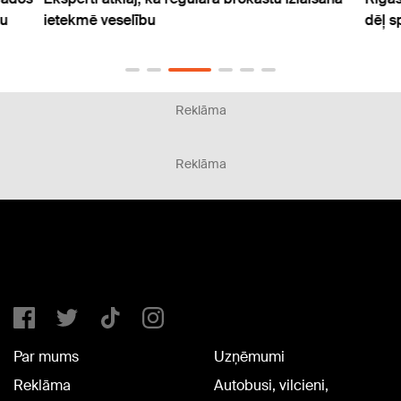
tu
ietekmē veselību
dēļ s
Reklāma
Reklāma
Par mums
Uzņēmumi
Reklāma
Autobusi, vilcieni,