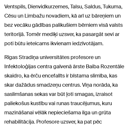
Ventspils, Dienvidkurzemes, Talsu, Saldus, Tukuma,
Cēsu un Limbažu novadiem, kā arī uz bāreņiem un
bez vecāku gādības palikušiem bērniem visā valsts
teritorijā. Tomēr mediķi uzsver, ka pasargāt sevi ar
poti būtu ieteicams ikvienam iedzīvotājam.
Rīgas Stradiņa universitātes profesore un
Infektoloģijas centra galvenā ārste Baiba Rozentāle
skaidro, ka ērču encefalīts ir bīstama slimība, kas
skar dažādus smadzeņu centrus. Viņa norāda, ka
saslimšanas sekas var būt ļoti smagas, izraisot
paliekošus kustību vai runas traucējumus, kuru
mazināšanai vēlāk nepieciešama ilga un grūta
rehabilitācija. Profesore uzsver, ka pat pēc