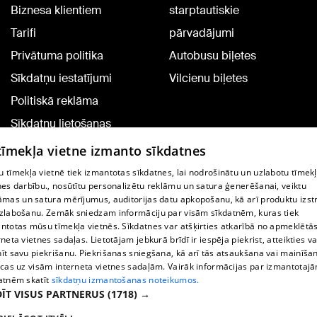
Biznesa klientiem
starptautiskie
Tarifi
pārvadājumi
Privātuma politika
Autobusu biļetes
Sīkdatņu iestatījumi
Vilcienu biļetes
Politiskā reklāma
Sīkdatņu lietošanas
noteikumi
 tīmekļa vietne izmanto sīkdatnes
Komentāru pievienošana
 tīmekļa vietnē tiek izmantotas sīkdatnes, lai nodrošinātu un uzlabotu tīmek
nes darbību., nosūtītu personalizētu reklāmu un satura ģenerēšanai, veiktu
āmas un satura mērījumus, auditorijas datu apkopošanu, kā arī produktu izst
TV programma
zlabošanu. Zemāk sniedzam informāciju par visām sīkdatnēm, kuras tiek
Līguma noteikumi
ntotas mūsu tīmekļa vietnēs. Sīkdatnes var atšķirties atkarībā no apmeklētā
rneta vietnes sadaļas. Lietotājam jebkurā brīdī ir iespēja piekrist, atteikties va
360 Ziņu kontakti
īt savu piekrišanu. Piekrišanas sniegšana, kā arī tās atsaukšana vai mainīša
ecas uz visām interneta vietnes sadaļām. Vairāk informācijas par izmantotaj
Helio Media
atnēm skatīt
sīkdatņu izmantošanas noteikumos.
ĪT VISUS PARTNERUS
(1718) →
Portāla palīdzības dienests: e-pasts -
info@1188.lv