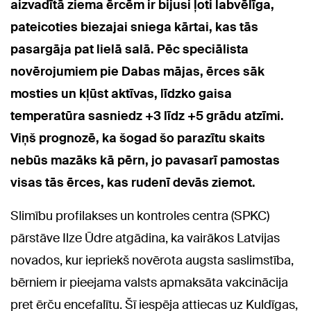
aizvadītā ziema ērcēm ir bijusi ļoti labvēlīga,
pateicoties biezajai sniega kārtai, kas tās
pasargāja pat lielā salā. Pēc speciālista
novērojumiem pie Dabas mājas, ērces sāk
mosties un kļūst aktīvas, līdzko gaisa
temperatūra sasniedz +3 līdz +5 grādu atzīmi.
Viņš prognozē, ka šogad šo parazītu skaits
nebūs mazāks kā pērn, jo pavasarī pamostas
visas tās ērces, kas rudenī devās ziemot.
Slimību profilakses un kontroles centra (SPKC)
pārstāve Ilze Ūdre atgādina, ka vairākos Latvijas
novados, kur iepriekš novērota augsta saslimstība,
bērniem ir pieejama valsts apmaksāta vakcinācija
pret ērču encefalītu. Šī iespēja attiecas uz Kuldīgas,