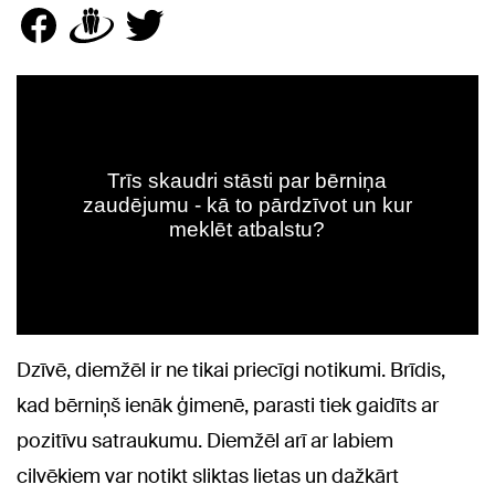
Dzīvē, diemžēl ir ne tikai priecīgi notikumi. Brīdis,
kad bērniņš ienāk ģimenē, parasti tiek gaidīts ar
pozitīvu satraukumu. Diemžēl arī ar labiem
cilvēkiem var notikt sliktas lietas un dažkārt