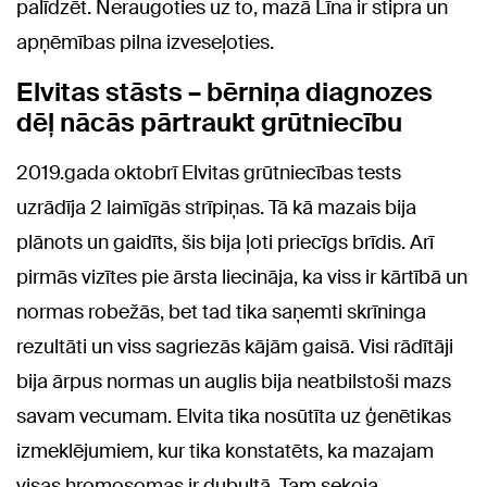
palīdzēt. Neraugoties uz to, mazā Līna ir stipra un
apņēmības pilna izveseļoties.
Elvitas stāsts – bērniņa diagnozes
dēļ nācās pārtraukt grūtniecību
2019.gada oktobrī Elvitas grūtniecības tests
uzrādīja 2 laimīgās strīpiņas. Tā kā mazais bija
plānots un gaidīts, šis bija ļoti priecīgs brīdis. Arī
pirmās vizītes pie ārsta liecināja, ka viss ir kārtībā un
normas robežās, bet tad tika saņemti skrīninga
rezultāti un viss sagriezās kājām gaisā. Visi rādītāji
bija ārpus normas un auglis bija neatbilstoši mazs
savam vecumam. Elvita tika nosūtīta uz ģenētikas
izmeklējumiem, kur tika konstatēts, ka mazajam
visas hromosomas ir dubultā. Tam sekoja