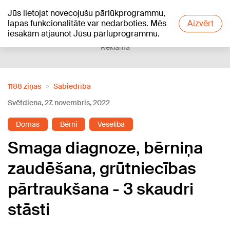
Jūs lietojat novecojušu pārlūkprogrammu,
+13
°C
lapas funkcionalitāte var nedarboties. Mēs
Aizvērt
iesakām atjaunot Jūsu pārluprogrammu.
Reklāma
1188 ziņas
Sabiedrība
Svētdiena, 27. novembris, 2022
Domas
Bērni
Veselība
Smaga diagnoze, bērniņa
zaudēšana, grūtniecības
pārtraukšana - 3 skaudri
stāsti