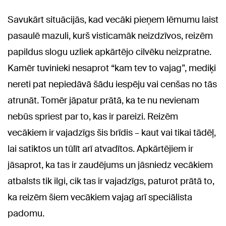
Savukārt situācijās, kad vecāki pieņem lēmumu laist
pasaulē mazuli, kurš visticamāk neizdzīvos, reizēm
papildus slogu uzliek apkārtējo cilvēku neizpratne.
Kamēr tuvinieki nesaprot “kam tev to vajag”, mediķi
nereti pat nepiedāvā šādu iespēju vai cenšas no tās
atrunāt. Tomēr jāpatur prātā, ka te nu nevienam
nebūs spriest par to, kas ir pareizi. Reizēm
vecākiem ir vajadzīgs šis brīdis – kaut vai tikai tādēļ,
lai satiktos un tūlīt arī atvadītos. Apkārtējiem ir
jāsaprot, ka tas ir zaudējums un jāsniedz vecākiem
atbalsts tik ilgi, cik tas ir vajadzīgs, paturot prātā to,
ka reizēm šiem vecākiem vajag arī speciālista
padomu.