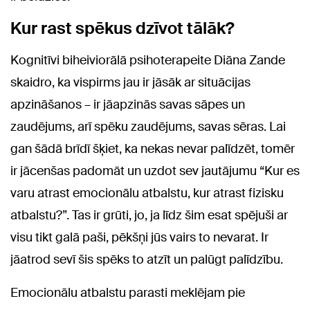
Kur rast spēkus dzīvot tālāk?
Kognitīvi biheiviorālā psihoterapeite Diāna Zande
skaidro, ka vispirms jau ir jāsāk ar situācijas
apzināšanos – ir jāapzinās savas sāpes un
zaudējums, arī spēku zaudējums, savas sēras. Lai
gan šādā brīdī šķiet, ka nekas nevar palīdzēt, tomēr
ir jācenšas padomāt un uzdot sev jautājumu “Kur es
varu atrast emocionālu atbalstu, kur atrast fizisku
atbalstu?”. Tas ir grūti, jo, ja līdz šim esat spējuši ar
visu tikt galā paši, pēkšņi jūs vairs to nevarat. Ir
jāatrod sevī šis spēks to atzīt un palūgt palīdzību.
Emocionālu atbalstu parasti meklējam pie