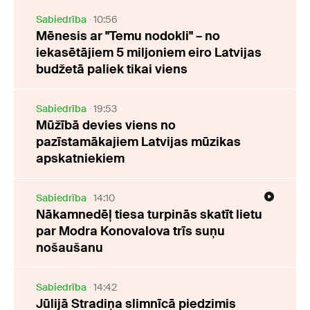
Sabiedrība
10:56
Mēnesis ar "Temu nodokli" – no
iekasētājiem 5 miljoniem eiro Latvijas
budžetā paliek tikai viens
Sabiedrība
19:53
Mūžībā devies viens no
pazīstamākajiem Latvijas mūzikas
apskatniekiem
Sabiedrība
14:10
Nākamnedēļ tiesa turpinās skatīt lietu
par Modra Konovalova trīs suņu
nošaušanu
Sabiedrība
14:42
Jūlijā Stradiņa slimnīcā piedzimis