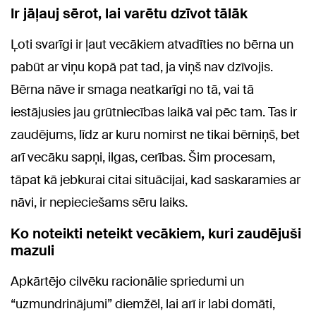
Ir jāļauj sērot, lai varētu dzīvot tālāk
Ļoti svarīgi ir ļaut vecākiem atvadīties no bērna un
pabūt ar viņu kopā pat tad, ja viņš nav dzīvojis.
Bērna nāve ir smaga neatkarīgi no tā, vai tā
iestājusies jau grūtniecības laikā vai pēc tam. Tas ir
zaudējums, līdz ar kuru nomirst ne tikai bērniņš, bet
arī vecāku sapņi, ilgas, cerības. Šim procesam,
tāpat kā jebkurai citai situācijai, kad saskaramies ar
nāvi, ir nepieciešams sēru laiks.
Ko noteikti neteikt vecākiem, kuri zaudējuši
mazuli
Apkārtējo cilvēku racionālie spriedumi un
“uzmundrinājumi” diemžēl, lai arī ir labi domāti,