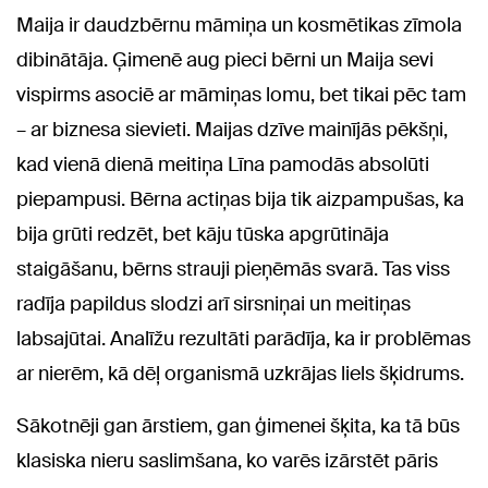
Maija ir daudzbērnu māmiņa un kosmētikas zīmola
dibinātāja. Ģimenē aug pieci bērni un Maija sevi
vispirms asociē ar māmiņas lomu, bet tikai pēc tam
– ar biznesa sievieti. Maijas dzīve mainījās pēkšņi,
kad vienā dienā meitiņa Līna pamodās absolūti
piepampusi. Bērna actiņas bija tik aizpampušas, ka
bija grūti redzēt, bet kāju tūska apgrūtināja
staigāšanu, bērns strauji pieņēmās svarā. Tas viss
radīja papildus slodzi arī sirsniņai un meitiņas
labsajūtai. Analīžu rezultāti parādīja, ka ir problēmas
ar nierēm, kā dēļ organismā uzkrājas liels šķidrums.
Sākotnēji gan ārstiem, gan ģimenei šķita, ka tā būs
klasiska nieru saslimšana, ko varēs izārstēt pāris