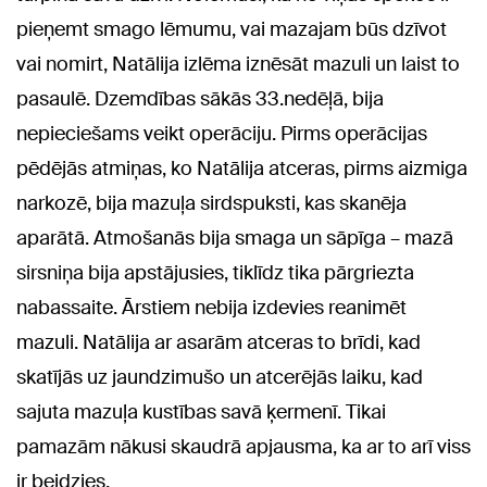
pieņemt smago lēmumu, vai mazajam būs dzīvot
vai nomirt, Natālija izlēma iznēsāt mazuli un laist to
pasaulē. Dzemdības sākās 33.nedēļā, bija
nepieciešams veikt operāciju. Pirms operācijas
pēdējās atmiņas, ko Natālija atceras, pirms aizmiga
narkozē, bija mazuļa sirdspuksti, kas skanēja
aparātā. Atmošanās bija smaga un sāpīga – mazā
sirsniņa bija apstājusies, tiklīdz tika pārgriezta
nabassaite. Ārstiem nebija izdevies reanimēt
mazuli. Natālija ar asarām atceras to brīdi, kad
skatījās uz jaundzimušo un atcerējās laiku, kad
sajuta mazuļa kustības savā ķermenī. Tikai
pamazām nākusi skaudrā apjausma, ka ar to arī viss
ir beidzies.