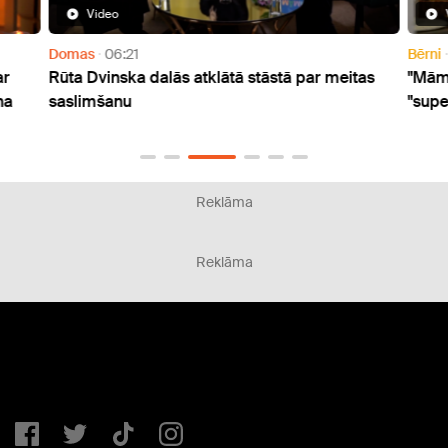
Video
Domas
06:21
Bērni
ar
Rūta Dvinska dalās atklātā stāstā par meitas
"Māmi
na
saslimšanu
"supe
Reklāma
Reklāma