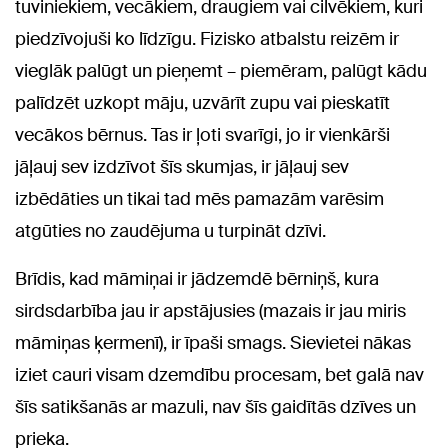
tuviniekiem, vecākiem, draugiem vai cilvēkiem, kuri
piedzīvojuši ko līdzīgu. Fizisko atbalstu reizēm ir
vieglāk palūgt un pieņemt – piemēram, palūgt kādu
palīdzēt uzkopt māju, uzvārīt zupu vai pieskatīt
vecākos bērnus. Tas ir ļoti svarīgi, jo ir vienkārši
jāļauj sev izdzīvot šīs skumjas, ir jāļauj sev
izbēdāties un tikai tad mēs pamazām varēsim
atgūties no zaudējuma u turpināt dzīvi.
Brīdis, kad māmiņai ir jādzemdē bērniņš, kura
sirdsdarbība jau ir apstājusies (mazais ir jau miris
māmiņas ķermenī), ir īpaši smags. Sievietei nākas
iziet cauri visam dzemdību procesam, bet galā nav
šīs satikšanās ar mazuli, nav šīs gaidītās dzīves un
prieka.