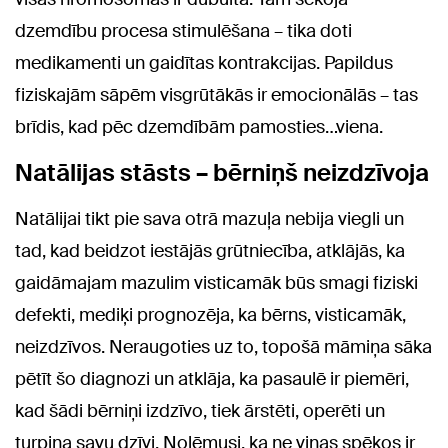
dzemdību procesa stimulēšana – tika doti
medikamenti un gaidītas kontrakcijas. Papildus
fiziskajām sāpēm visgrūtākās ir emocionālās – tas
brīdis, kad pēc dzemdībām pamosties…viena.
Natālijas stāsts – bērniņš neizdzīvoja
Natālijai tikt pie sava otrā mazuļa nebija viegli un
tad, kad beidzot iestājās grūtniecība, atklājās, ka
gaidāmajam mazulim visticamāk būs smagi fiziski
defekti, mediķi prognozēja, ka bērns, visticamāk,
neizdzīvos. Neraugoties uz to, topošā māmiņa sāka
pētīt šo diagnozi un atklāja, ka pasaulē ir piemēri,
kad šādi bērniņi izdzīvo, tiek ārstēti, operēti un
turpina savu dzīvi. Nolēmusi, ka ne viņas spēkos ir