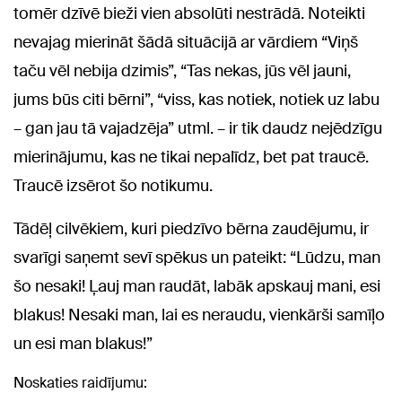
tomēr dzīvē bieži vien absolūti nestrādā. Noteikti
nevajag mierināt šādā situācijā ar vārdiem “Viņš
taču vēl nebija dzimis”, “Tas nekas, jūs vēl jauni,
jums būs citi bērni”, “viss, kas notiek, notiek uz labu
– gan jau tā vajadzēja” utml. – ir tik daudz nejēdzīgu
mierinājumu, kas ne tikai nepalīdz, bet pat traucē.
Traucē izsērot šo notikumu.
Tādēļ cilvēkiem, kuri piedzīvo bērna zaudējumu, ir
svarīgi saņemt sevī spēkus un pateikt: “Lūdzu, man
šo nesaki! Ļauj man raudāt, labāk apskauj mani, esi
blakus! Nesaki man, lai es neraudu, vienkārši samīļo
un esi man blakus!”
Noskaties raidījumu: