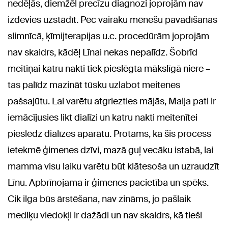
nedēļās, diemžēl precīzu diagnozi joprojām nav
izdevies uzstādīt. Pēc vairāku mēnešu pavadīšanas
slimnīcā, ķīmijterapijas u.c. procedūrām joprojām
nav skaidrs, kādēļ Līnai nekas nepalīdz. Šobrīd
meitiņai katru nakti tiek pieslēgta mākslīgā niere –
tas palīdz mazināt tūsku uzlabot meitenes
pašsajūtu. Lai varētu atgriezties mājās, Maija pati ir
iemācījusies likt dialīzi un katru nakti meitenītei
pieslēdz dialīzes aparātu. Protams, ka šis process
ietekmē ģimenes dzīvi, mazā guļ vecāku istabā, lai
mamma visu laiku varētu būt klātesoša un uzraudzīt
Līnu. Apbrīnojama ir ģimenes pacietība un spēks.
Cik ilga būs ārstēšana, nav zināms, jo pašlaik
mediķu viedokļi ir dažādi un nav skaidrs, kā tieši