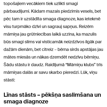
topošajiem vecākiem tiek uzlikti smagi
pārbaudījumi. Kādam mazais piedzimis vesels, bet
pēc tam ir uzstādīta smaga diagnoze, kas ietekmē
visu turpmāko dzīvi un sagrauj sapņus. Reizēm
māmiņa jau grūtniecības laikā uzzina, ka mazulis
būs smagi slims vai visticamāk neizdzīvos ilgāk par
dažām dienām, bet citreiz – bērna sirds apstājas jau
mātes miesās un nākas dzemdēt nedzīvu bērniņu.
Šādu stāstu ir daudz. Raidījumā “Māmiņu klubs” trīs
māmiņas dalās ar savu skarbo pieredzi. Lūk, viņu
stāsti:
Līnas stāsts – pēkšņa saslimšana un
smaga diagnoze