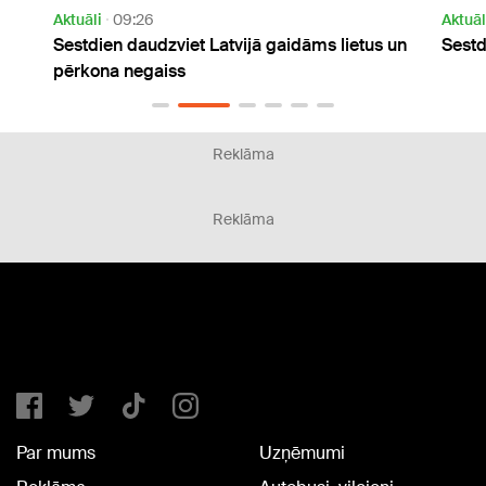
Aktuāli
14:40
Latvijā gaidāms lietus un
Sestdien daudzviet gaidāms lie
Reklāma
Reklāma
Par mums
Uzņēmumi