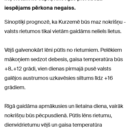
iespējams pērkona negaiss.
Sinoptiķi prognozē, ka Kurzemē būs maz nokrišņu -
valsts rietumos tikai vietām gaidāms neliels lietus.
Vējš galvenokārt lēni pūtīs no rietumiem. Pelēkiem
mākoņiem sedzot debesis, gaisa temperatūra būs
+8..+12 grādi, vien dienas pirmajā pusē valsts
galējos austrumos uzkavēsies siltums līdz +16
grādiem.
Rīgā gaidāma apmākusies un lietaina diena, vairāk
nokrišņu būs pēcpusdienā. Pūtīs lēns rietumu,
dienvidrietumu vējš un gaisa temperatūra