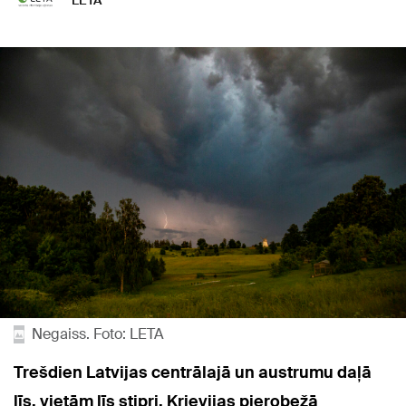
LETA
Negaiss. Foto: LETA
Trešdien Latvijas centrālajā un austrumu daļā
līs, vietām līs stipri, Krievijas pierobežā