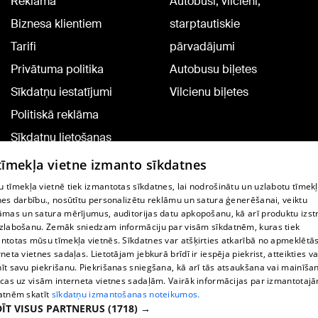
Reklāma
Autobusi, vilcieni,
Biznesa klientiem
starptautiskie
Tarifi
pārvadājumi
Privātuma politika
Autobusu biļetes
Sīkdatņu iestatījumi
Vilcienu biļetes
Politiskā reklāma
Sīkdatņu lietošanas
noteikumi
 tīmekļa vietne izmanto sīkdatnes
Komentāru pievienošana
 tīmekļa vietnē tiek izmantotas sīkdatnes, lai nodrošinātu un uzlabotu tīmek
nes darbību., nosūtītu personalizētu reklāmu un satura ģenerēšanai, veiktu
āmas un satura mērījumus, auditorijas datu apkopošanu, kā arī produktu izst
TV programma
zlabošanu. Zemāk sniedzam informāciju par visām sīkdatnēm, kuras tiek
Līguma noteikumi
ntotas mūsu tīmekļa vietnēs. Sīkdatnes var atšķirties atkarībā no apmeklētā
rneta vietnes sadaļas. Lietotājam jebkurā brīdī ir iespēja piekrist, atteikties va
360 Ziņu kontakti
īt savu piekrišanu. Piekrišanas sniegšana, kā arī tās atsaukšana vai mainīša
ecas uz visām interneta vietnes sadaļām. Vairāk informācijas par izmantotaj
Helio Media
atnēm skatīt
sīkdatņu izmantošanas noteikumos.
ĪT VISUS PARTNERUS
(1718) →
Portāla palīdzības dienests: e-pasts -
info@1188.lv