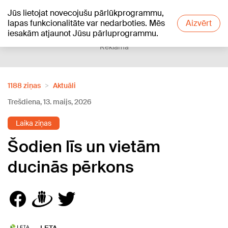
Jūs lietojat novecojušu pārlūkprogrammu,
+13
°C
lapas funkcionalitāte var nedarboties. Mēs
Aizvērt
iesakām atjaunot Jūsu pārluprogrammu.
Reklāma
1188 ziņas
Aktuāli
Trešdiena, 13. maijs, 2026
Laika ziņas
Šodien līs un vietām
ducinās pērkons