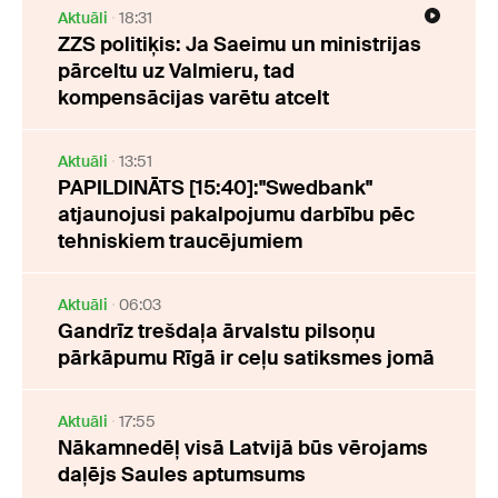
Aktuāli
18:31
ZZS politiķis: Ja Saeimu un ministrijas
pārceltu uz Valmieru, tad
kompensācijas varētu atcelt
Aktuāli
13:51
PAPILDINĀTS [15:40]:"Swedbank"
atjaunojusi pakalpojumu darbību pēc
tehniskiem traucējumiem
Aktuāli
06:03
Gandrīz trešdaļa ārvalstu pilsoņu
pārkāpumu Rīgā ir ceļu satiksmes jomā
Aktuāli
17:55
Nākamnedēļ visā Latvijā būs vērojams
daļējs Saules aptumsums