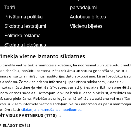
Tarifi
pārvadājumi
Privātuma politika
Autobusu biļetes
Sīkdatņu iestatījumi
Vilcienu biļetes
Politiskā reklāma
Sīkdatņu lietošanas
noteikumi
 tīmekļa vietne izmanto sīkdatnes
Komentāru pievienošana
 tīmekļa vietnē tiek izmantotas sīkdatnes, lai nodrošinātu un uzlabotu tīmek
nes darbību., nosūtītu personalizētu reklāmu un satura ģenerēšanai, veiktu
āmas un satura mērījumus, auditorijas datu apkopošanu, kā arī produktu izst
TV programma
zlabošanu. Zemāk sniedzam informāciju par visām sīkdatnēm, kuras tiek
Līguma noteikumi
ntotas mūsu tīmekļa vietnēs. Sīkdatnes var atšķirties atkarībā no apmeklētā
rneta vietnes sadaļas. Lietotājam jebkurā brīdī ir iespēja piekrist, atteikties va
360 Ziņu kontakti
īt savu piekrišanu. Piekrišanas sniegšana, kā arī tās atsaukšana vai mainīša
ecas uz visām interneta vietnes sadaļām. Vairāk informācijas par izmantotaj
Helio Media
atnēm skatīt
sīkdatņu izmantošanas noteikumos.
ĪT VISUS PARTNERUS
(1718) →
Portāla palīdzības dienests: e-pasts -
info@1188.lv
PIELĀGOT IZVĒLI
Copyright © 2004-2026 SIA HELIO MEDIA.