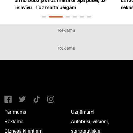
baijas līdz marta otrajai pusei; uz
uz radiatora? Mehan
u - līdz marta beigām
sekas
Reklāma
Reklāma
Par mums
Uzņēmumi
Reklāma
Autobusi, vilcieni,
Biznesa klientiem
starptautiskie