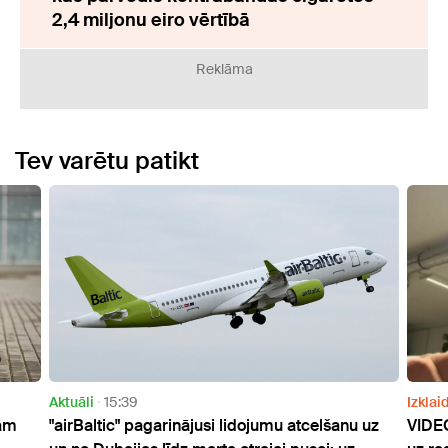
2,4 miljonu eiro vērtībā
Reklāma
Tev varētu patikt
15:39
Izklaide
16:03
ic" pagarinājusi lidojumu atcelšanu uz
VIDEO: Kas notiek, 