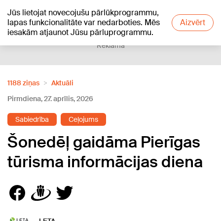
Jūs lietojat novecojušu pārlūkprogrammu,
+18
°C
lapas funkcionalitāte var nedarboties. Mēs
Aizvērt
iesakām atjaunot Jūsu pārluprogrammu.
Reklāma
1188 ziņas
Aktuāli
Pirmdiena, 27. aprīlis, 2026
Sabiedrība
Ceļojums
Šonedēļ gaidāma Pierīgas
tūrisma informācijas diena