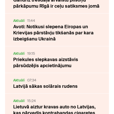
Gandrīz trešdaļa ārvalstu pilsoņu
pārkāpumu Rīgā ir ceļu satiksmes jomā
Aktuāli
11:44
Avoti: Notikusi slepena Eiropas un
Krievijas pārstāvju tikšanās par kara
izbeigšanu Ukrainā
Aktuāli
19:15
Priekules slepkavas aizstāvis
pārsūdzējis apcietinājumu
Aktuāli
07:34
Latvijā sākas solārais rudens
Aktuāli
15:24
Lietuvā aiztur kravas auto no Latvijas,
kas pārvedis kontrabandas cigaretes