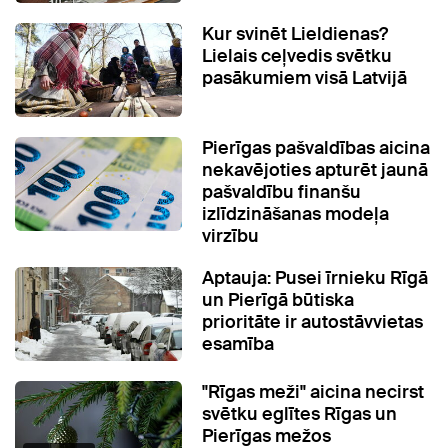
Kur svinēt Lieldienas?
Lielais ceļvedis svētku
pasākumiem visā Latvijā
Pierīgas pašvaldības aicina
nekavējoties apturēt jaunā
pašvaldību finanšu
izlīdzināšanas modeļa
virzību
Aptauja: Pusei īrnieku Rīgā
un Pierīgā būtiska
prioritāte ir autostāvvietas
esamība
"Rīgas meži" aicina necirst
svētku eglītes Rīgas un
Pierīgas mežos