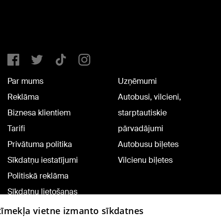
Par mums
Uzņēmumi
Reklāma
Autobusi, vilcieni,
Biznesa klientiem
starptautiskie
Tarifi
pārvadājumi
Privātuma politika
Autobusu biļetes
Sīkdatņu iestatījumi
Vilcienu biļetes
Politiskā reklāma
Sīkdatņu lietošanas
noteikumi
 tīmekļa vietne izmanto sīkdatnes