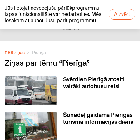
Jūs lietojat novecojušu pārlūkprogrammu,
+16
°C
lapas funkcionalitāte var nedarboties. Mēs
Aizvērt
iesakām atjaunot Jūsu pārluprogrammu.
Reklāma
1188 ziņas
Pierīga
Ziņas par tēmu
“Pierīga”
Svētdien Pierīgā atcelti
vairāki autobusu reisi
Šonedēļ gaidāma Pierīgas
tūrisma informācijas diena