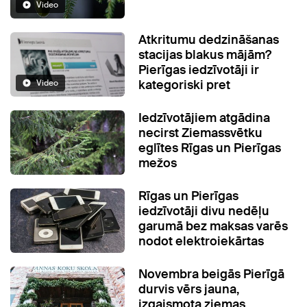
Video
Atkritumu dedzināšanas
stacijas blakus mājām?
Pierīgas iedzīvotāji ir
kategoriski pret
Video
Iedzīvotājiem atgādina
necirst Ziemassvētku
eglītes Rīgas un Pierīgas
mežos
Rīgas un Pierīgas
iedzīvotāji divu nedēļu
garumā bez maksas varēs
nodot elektroiekārtas
Novembra beigās Pierīgā
durvis vērs jauna,
izgaismota ziemas