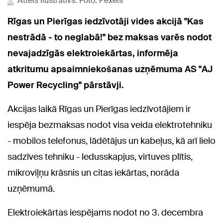
Attēls ilustratīvs. Foto: Pexels
Rīgas un Pierīgas iedzīvotāji vides akcijā "Kas
nestrādā - to neglabā!" bez maksas varēs nodot
nevajadzīgās elektroiekārtas, informēja
atkritumu apsaimniekošanas uzņēmuma AS "AJ
Power Recycling" pārstāvji.
Akcijas laikā Rīgas un Pierīgas iedzīvotājiem ir
iespēja bezmaksas nodot visa veida elektrotehniku
- mobilos telefonus, lādētājus un kabeļus, kā arī lielo
sadzīves tehniku - ledusskapjus, virtuves plītis,
mikroviļņu krāsnis un citas iekārtas, norāda
uzņēmumā.
Elektroiekārtas iespējams nodot no 3. decembra