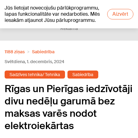
Jūs lietojat novecojušu pārlūkprogrammu,
+26
°C
lapas funkcionalitāte var nedarboties. Mēs
Aizvērt
iesakām atjaunot Jūsu pārluprogrammu.
Reklāma
1188 ziņas
Sabiedrība
Svētdiena, 1. decembris, 2024
Sadzīves tehnika/ Tehnika
Sabiedrība
Rīgas un Pierīgas iedzīvotāji
divu nedēļu garumā bez
maksas varēs nodot
elektroiekārtas