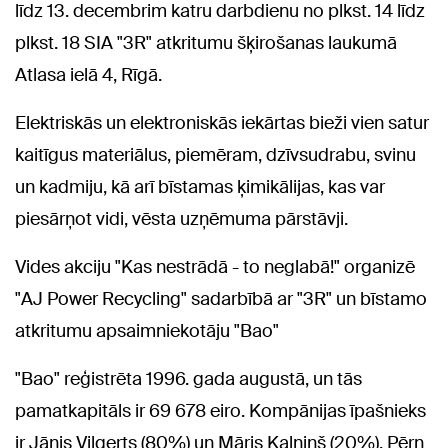
līdz 13. decembrim katru darbdienu no plkst. 14 līdz
plkst. 18 SIA "3R" atkritumu šķirošanas laukumā
Atlasa ielā 4, Rīgā.
Elektriskās un elektroniskās iekārtas bieži vien satur
kaitīgus materiālus, piemēram, dzīvsudrabu, svinu
un kadmiju, kā arī bīstamas ķimikālijas, kas var
piesārņot vidi, vēsta uzņēmuma pārstāvji.
Vides akciju "Kas nestrādā - to neglabā!" organizē
"AJ Power Recycling" sadarbībā ar "3R" un bīstamo
atkritumu apsaimniekotāju "Bao"
"Bao" reģistrēta 1996. gada augustā, un tās
pamatkapitāls ir 69 678 eiro. Kompānijas īpašnieks
ir Jānis Vilgerts (80%) un Māris Kalniņš (20%). Pērn