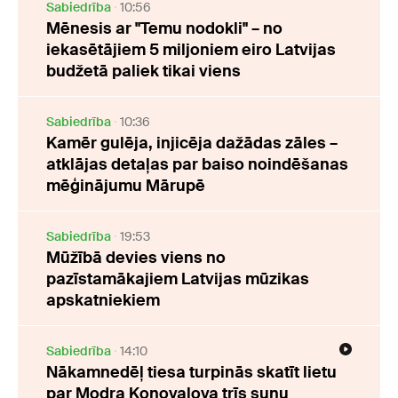
Sabiedrība
10:56
Mēnesis ar "Temu nodokli" – no
iekasētājiem 5 miljoniem eiro Latvijas
budžetā paliek tikai viens
Sabiedrība
10:36
Kamēr gulēja, injicēja dažādas zāles –
atklājas detaļas par baiso noindēšanas
mēģinājumu Mārupē
Sabiedrība
19:53
Mūžībā devies viens no
pazīstamākajiem Latvijas mūzikas
apskatniekiem
Sabiedrība
14:10
Nākamnedēļ tiesa turpinās skatīt lietu
par Modra Konovalova trīs suņu