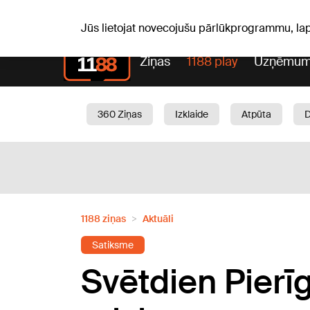
Laika z
C, 06.08.2026.
+24
°C
Aisma, Askolds
Jūs lietojat novecojušu pārlūkprogrammu, la
Ziņas
1188 play
Uzņēmum
360 Ziņas
Izklaide
Atpūta
Aktuāli
Satiksme
Skaistumam
1188 ziņas
Aktuāli
Satiksme
Svētdien Pierīg