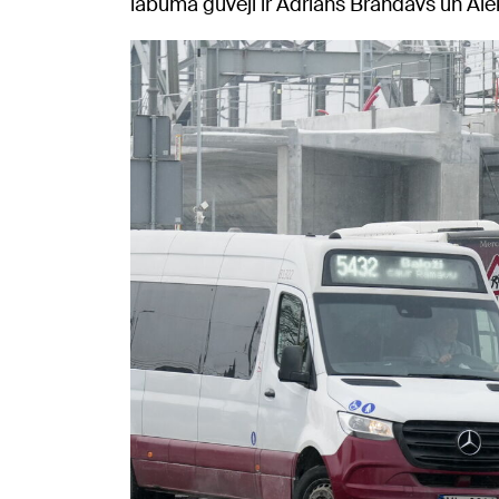
labuma guvēji ir Adrians Brandavs un Al