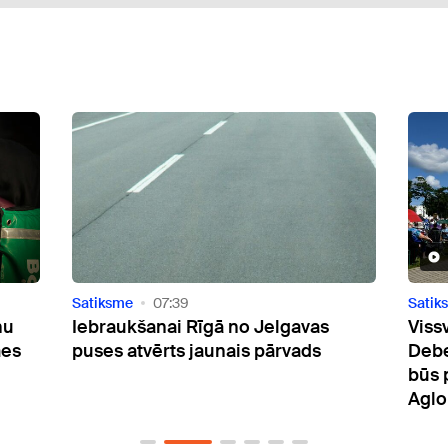
Video
Satiksme
11:22
Satik
Vissvētākās Jaunavas Marijas
Rīgā
Debesīs uzņemšanas svētku laikā
Daug
būs papildu autobusi un vilcieni uz
Aglonu