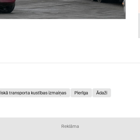
iskā transporta kustības izmaiņas
Pierīga
Ādaži
Reklāma