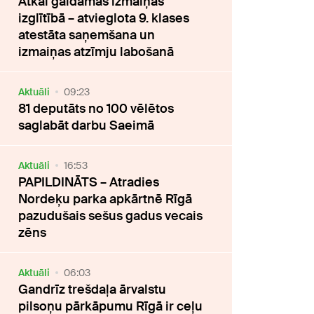
Atkal gaidāmas izmaiņas
izglītībā – atvieglota 9. klases
atestāta saņemšana un
izmaiņas atzīmju labošanā
Aktuāli
09:23
81 deputāts no 100 vēlētos
saglabāt darbu Saeimā
Aktuāli
16:53
PAPILDINĀTS – Atradies
Nordeķu parka apkārtnē Rīgā
pazudušais sešus gadus vecais
zēns
Aktuāli
06:03
Gandrīz trešdaļa ārvalstu
pilsoņu pārkāpumu Rīgā ir ceļu