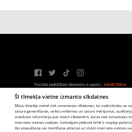
Portāla palīdzības dienests: e-pasts -
info@1188.lv
Copyright © 2004-2026 SIA HELIO MEDIA.
Šī tīmekļa vietne izmanto sīkdatnes
All rights reserved.
Mūsu tīmekļa vietnē tiek izmantotas sīkdatnes, lai nodrošinātu un u
satura ģenerēšanai, veiktu reklāmas un satura mērījumus, auditorij
sniedzam informāciju par visām sīkdatnēm, kuras tiek izmantotas mū
interneta vietnes sadaļas. Lietotājam jebkurā brīdī ir iespēja piekrist
tās atsaukšana vai mainīšana attiecas uz visām interneta vietnes s