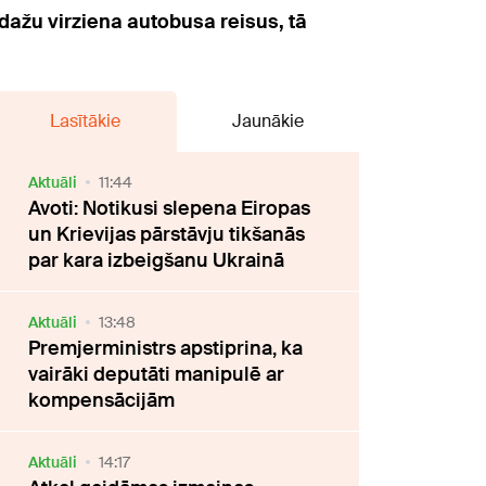
Ādažu virziena autobusa reisus, tā
Lasītākie
Jaunākie
Aktuāli
11:44
Avoti: Notikusi slepena Eiropas
un Krievijas pārstāvju tikšanās
par kara izbeigšanu Ukrainā
Aktuāli
13:48
Premjerministrs apstiprina, ka
vairāki deputāti manipulē ar
kompensācijām
Aktuāli
14:17