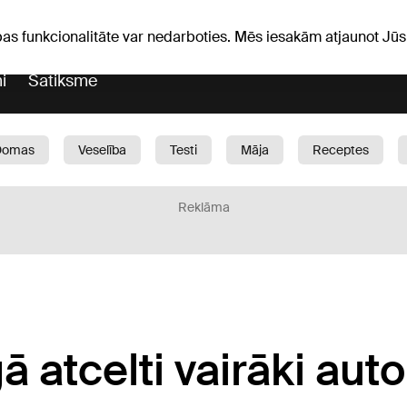
iņas
Horoskopi
pas funkcionalitāte var nedarboties. Mēs iesakām atjaunot J
i
Satiksme
Domas
Veselība
Testi
Māja
Receptes
Bērni
Auto
1188 play
Sports
Bizness
Reklāma
ā atcelti vairāki aut