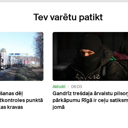
Tev varētu patikt
Satiksme
07:39
rvalstu pilsoņu
Iebraukšanai Rīgā no Jelgavas
 ceļu satiksmes
puses atvērts jaunais pārvads