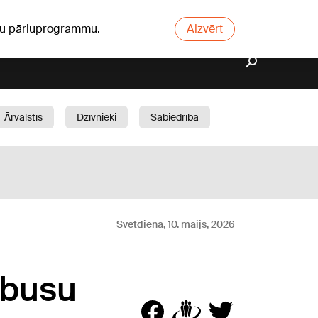
ūsu pārluprogrammu.
Aizvērt
Ārvalstīs
Dzīvnieki
Sabiedrība
Dārzs
Svētdiena, 10. maijs, 2026
obusu