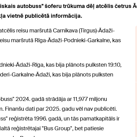
driskais autobuss" šoferu trūkuma dēļ atcēlis četrus 
ļa vietnē publicētā informācija.
atcēlis reisu maršrutā Carnikava (Tirgus)-Ādaži-
 reisu maršrutā Rīga-Ādaži-Podnieki-Garkalne, kas
nieki-Ādaži-Rīga, kas bija plānots pulksten 19:10,
deri-Garkalne-Ādaži, kas bija plānots pulksten
tobuss" 2024. gadā strādāja ar 11,977 miljonu
 Finanšu dati par 2025. gadu vēl nav publicēti.
s" reģistrēta 1996. gadā, un tās pamatkapitāls ir
ltā reģistrētajai "Bus Group", bet patiesie