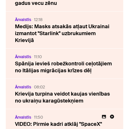
gadus vecu zēnu
Ārvalstīs
12:18
Medijs: Masks atsakās atļaut Ukrainai
izmantot "Starlink" uzbrukumiem
Krievijā
Ārvalstīs
11:10
Spānija ievieš robežkontroli ceļotājiem
no Itālijas migrācijas krīzes dēļ
Ārvalstīs
08:02
Krievija turpina veidot kaujas vienības
no ukraiņu karagūstekņiem
Ārvalstīs
11:50
VIDEO: Pirmie kadri atklāj "SpaceX"