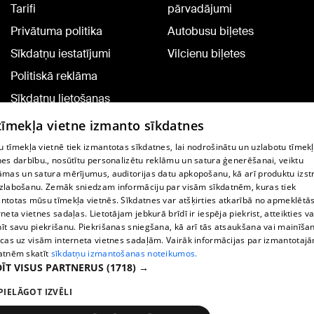
Tarifi
pārvadājumi
Privātuma politika
Autobusu biļetes
Sīkdatņu iestatījumi
Vilcienu biļetes
Politiskā reklāma
Sīkdatņu lietošanas
noteikumi
 tīmekļa vietne izmanto sīkdatnes
Komentāru pievienošana
 tīmekļa vietnē tiek izmantotas sīkdatnes, lai nodrošinātu un uzlabotu tīmek
nes darbību., nosūtītu personalizētu reklāmu un satura ģenerēšanai, veiktu
āmas un satura mērījumus, auditorijas datu apkopošanu, kā arī produktu izst
TV programma
zlabošanu. Zemāk sniedzam informāciju par visām sīkdatnēm, kuras tiek
Līguma noteikumi
ntotas mūsu tīmekļa vietnēs. Sīkdatnes var atšķirties atkarībā no apmeklētā
rneta vietnes sadaļas. Lietotājam jebkurā brīdī ir iespēja piekrist, atteikties va
360 Ziņu kontakti
īt savu piekrišanu. Piekrišanas sniegšana, kā arī tās atsaukšana vai mainīša
ecas uz visām interneta vietnes sadaļām. Vairāk informācijas par izmantotaj
Helio Media
atnēm skatīt
sīkdatņu izmantošanas noteikumos.
ĪT VISUS PARTNERUS
(1718) →
Portāla palīdzības dienests: e-pasts -
info@1188.lv
PIELĀGOT IZVĒLI
Copyright © 2004-2026 SIA HELIO MEDIA.