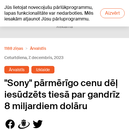
Jūs lietojat novecojušu pārlūkprogrammu,
+23
°C
lapas funkcionalitāte var nedarboties. Mēs
Aizvērt
iesakām atjaunot Jūsu pārluprogrammu.
Reklāma
1188 ziņas
Ārvalstīs
Ceturtdiena, 7. decembris, 2023
Ārvalstīs
Izklaide
"Sony" pārmērīgo cenu dēļ
iesūdzēts tiesā par gandrīz
8 miljardiem dolāru