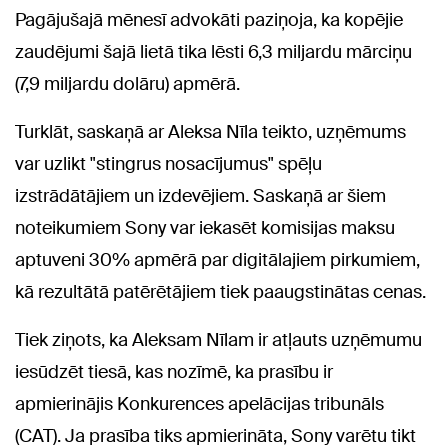
Pagājušajā mēnesī advokāti paziņoja, ka kopējie
zaudējumi šajā lietā tika lēsti 6,3 miljardu mārciņu
(7,9 miljardu dolāru) apmērā.
Turklāt, saskaņā ar Aleksa Nīla teikto, uzņēmums
var uzlikt "stingrus nosacījumus" spēļu
izstrādātājiem un izdevējiem. Saskaņā ar šiem
noteikumiem Sony var iekasēt komisijas maksu
aptuveni 30% apmērā par digitālajiem pirkumiem,
kā rezultātā patērētājiem tiek paaugstinātas cenas.
Tiek ziņots, ka Aleksam Nīlam ir atļauts uzņēmumu
iesūdzēt tiesā, kas nozīmē, ka prasību ir
apmierinājis Konkurences apelācijas tribunāls
(CAT). Ja prasība tiks apmierināta, Sony varētu tikt