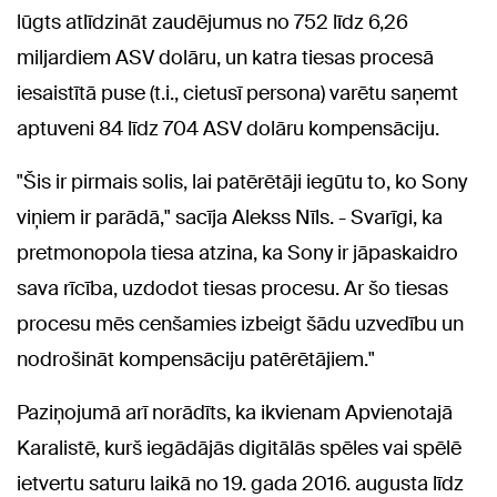
lūgts atlīdzināt zaudējumus no 752 līdz 6,26
miljardiem ASV dolāru, un katra tiesas procesā
iesaistītā puse (t.i., cietusī persona) varētu saņemt
aptuveni 84 līdz 704 ASV dolāru kompensāciju.
"Šis ir pirmais solis, lai patērētāji iegūtu to, ko Sony
viņiem ir parādā," sacīja Alekss Nīls. - Svarīgi, ka
pretmonopola tiesa atzina, ka Sony ir jāpaskaidro
sava rīcība, uzdodot tiesas procesu. Ar šo tiesas
procesu mēs cenšamies izbeigt šādu uzvedību un
nodrošināt kompensāciju patērētājiem."
Paziņojumā arī norādīts, ka ikvienam Apvienotajā
Karalistē, kurš iegādājās digitālās spēles vai spēlē
ietvertu saturu laikā no 19. gada 2016. augusta līdz