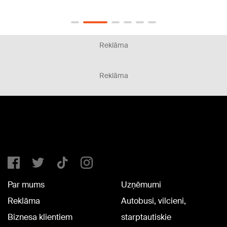
konti
Reklāma
Reklāma
Par mums
Uzņēmumi
Reklāma
Autobusi, vilcieni,
Biznesa klientiem
starptautiskie