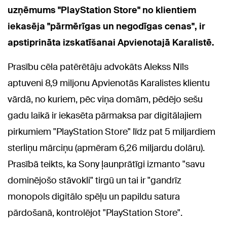
uzņēmums "PlayStation Store" no klientiem
iekasēja "pārmērīgas un negodīgas cenas", ir
apstiprināta izskatīšanai Apvienotajā Karalistē.
Prasību cēla patērētāju advokāts Alekss Nīls
aptuveni 8,9 miljonu Apvienotās Karalistes klientu
vārdā, no kuriem, pēc viņa domām, pēdējo sešu
gadu laikā ir iekasēta pārmaksa par digitālajiem
pirkumiem "PlayStation Store" līdz pat 5 miljardiem
sterliņu mārciņu (apmēram 6,26 miljardu dolāru).
Prasībā teikts, ka Sony ļaunprātīgi izmanto "savu
dominējošo stāvokli" tirgū un tai ir "gandrīz
monopols digitālo spēļu un papildu satura
pārdošanā, kontrolējot "PlayStation Store".