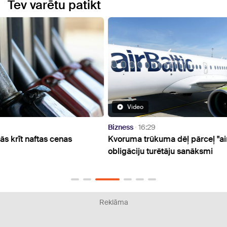
Tev varētu patikt
Video
Bizness
16:29
Bizne
Kvoruma trūkuma dēļ pārceļ "airBaltic"
No gr
obligāciju turētāju sanāksmi
iegul
mājo
Reklāma