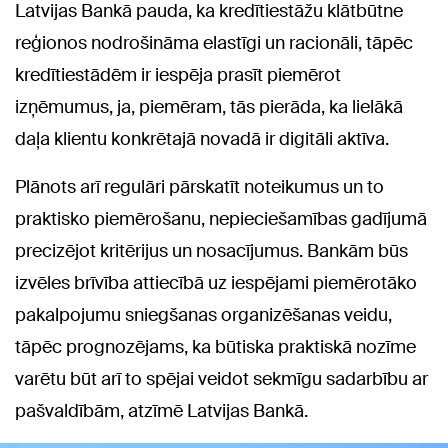
Latvijas Bankā pauda, ka kredītiestāžu klātbūtne
reģionos nodrošināma elastīgi un racionāli, tāpēc
kredītiestādēm ir iespēja prasīt piemērot
izņēmumus, ja, piemēram, tās pierāda, ka lielākā
daļa klientu konkrētajā novadā ir digitāli aktīva.
Plānots arī regulāri pārskatīt noteikumus un to
praktisko piemērošanu, nepieciešamības gadījumā
precizējot kritērijus un nosacījumus. Bankām būs
izvēles brīvība attiecībā uz iespējami piemērotāko
pakalpojumu sniegšanas organizēšanas veidu,
tāpēc prognozējams, ka būtiska praktiskā nozīme
varētu būt arī to spējai veidot sekmīgu sadarbību ar
pašvaldībām, atzīmē Latvijas Bankā.