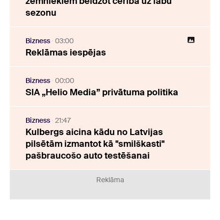
zemniekiem beidzot cerība uz labu
sezonu
Bizness
03:00
Reklāmas iespējas
Bizness
00:00
SIA „Helio Media” privātuma politika
Bizness
21:47
Kulbergs aicina kādu no Latvijas
pilsētām izmantot kā "smilškasti"
pašbraucošo auto testēšanai
Reklāma