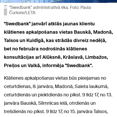
"Swedbank" administratīvā ēka. Foto: Paula
Čurkste/LETA
"Swedbank" janvārī atklās jaunas klientu
klātienes apkalpošanas vietas Bauskā, Madonā,
Talsos un Kuldīgā, kas strādās divreiz nedēļā,
bet no februāra nodrošinās klātienes
konsultācijas arī Alūksnē, Krāslavā, Limbažos,
Preiļos un Valkā, informēja "Swedbank".
Klātienes apkalpošanas vietas būs pieejamas no
ceturtdienas, 8. janvāra, Madonā, Saieta laukumā,
ceturtdienās un piektdienās no plkst. 9 līdz 17, no 13.
janvāra Bauskā, Slimnīcas ielā, otrdienās un
trešdienās no plkst. 9 līdz 17, no 15. janvāra Talsos,