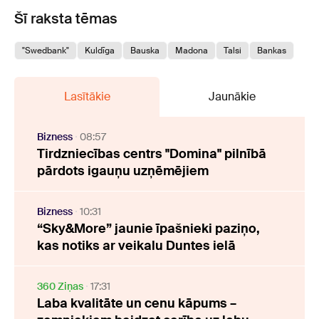
Šī raksta tēmas
"Swedbank"
Kuldīga
Bauska
Madona
Talsi
Bankas
Lasītākie
Jaunākie
Bizness
08:57
Tirdzniecības centrs "Domina" pilnībā
pārdots igauņu uzņēmējiem
Bizness
10:31
“Sky&More” jaunie īpašnieki paziņo,
kas notiks ar veikalu Duntes ielā
360 Ziņas
17:31
Laba kvalitāte un cenu kāpums –