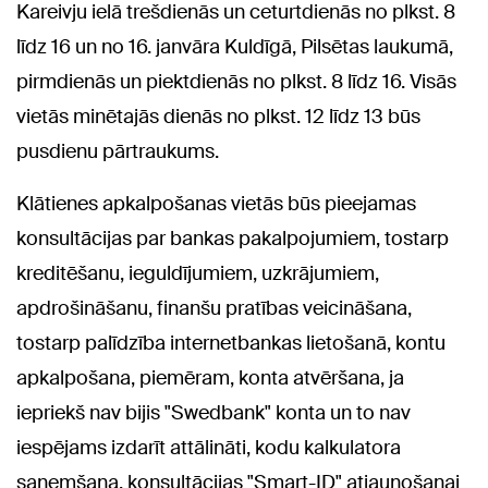
Kareivju ielā trešdienās un ceturtdienās no plkst. 8
līdz 16 un no 16. janvāra Kuldīgā, Pilsētas laukumā,
pirmdienās un piektdienās no plkst. 8 līdz 16. Visās
vietās minētajās dienās no plkst. 12 līdz 13 būs
pusdienu pārtraukums.
Klātienes apkalpošanas vietās būs pieejamas
konsultācijas par bankas pakalpojumiem, tostarp
kreditēšanu, ieguldījumiem, uzkrājumiem,
apdrošināšanu, finanšu pratības veicināšana,
tostarp palīdzība internetbankas lietošanā, kontu
apkalpošana, piemēram, konta atvēršana, ja
iepriekš nav bijis "Swedbank" konta un to nav
iespējams izdarīt attālināti, kodu kalkulatora
saņemšana, konsultācijas "Smart-ID" atjaunošanai