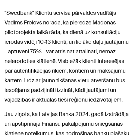
"Swedbank" Klientu servisa pārvaldes vadītājs
Vadims Frolovs norāda, ka pieredze Madonas
pilotprojekta laikā rāda, ka dienā uz konsultāciju
ierodas vidēji 10-13 klienti, un lielāko daļu jautājumu
- aptuveni 75% - var atrisināt attālināti, nemaz
neierodoties klātienē. Visbiežāk klienti interesējas
par autentifikācijas rīkiem, kontiem un maksājumu
kartēm. Līdz ar jauno tikšanās vietu atvēršanu būs
iespējams padziļināti izzināt, kādi jautājumi un
vajadzības ir aktuālas tieši reģionu iedzīvotājiem.
Jau ziņots, ka Latvijas Banka 2024. gadā izstrādāja
un apstiprināja Finanšu pakalpojumu sniegšanas
klātienē noteikumus, kas nodrošinās banku plašāku