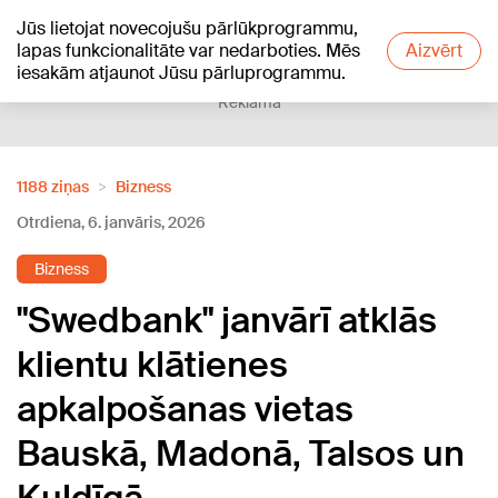
Jūs lietojat novecojušu pārlūkprogrammu,
+24
°C
lapas funkcionalitāte var nedarboties. Mēs
Aizvērt
iesakām atjaunot Jūsu pārluprogrammu.
Reklāma
1188 ziņas
Bizness
Otrdiena, 6. janvāris, 2026
Bizness
"Swedbank" janvārī atklās
klientu klātienes
apkalpošanas vietas
Bauskā, Madonā, Talsos un