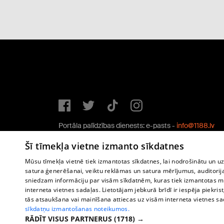
Portāla palīdzības dienests: e-pasts -
info@1188.lv
Copyright © 2004-2026 SIA HELIO MEDIA.
Šī tīmekļa vietne izmanto sīkdatnes
All rights reserved.
Mūsu tīmekļa vietnē tiek izmantotas sīkdatnes, lai nodrošinātu un u
satura ģenerēšanai, veiktu reklāmas un satura mērījumus, auditorij
sniedzam informāciju par visām sīkdatnēm, kuras tiek izmantotas mū
interneta vietnes sadaļas. Lietotājam jebkurā brīdī ir iespēja piekrist
tās atsaukšana vai mainīšana attiecas uz visām interneta vietnes s
sīkdatņu izmantošanas noteikumos.
RĀDĪT VISUS PARTNERUS
(1718) →