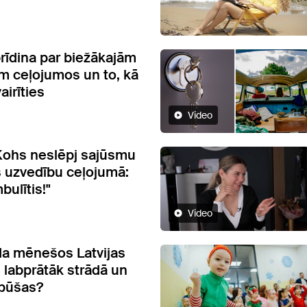
brīdina par biežākajām
 ceļojumos un to, kā
airīties
Video
Kohs neslēpj sajūsmu
s uzvedību ceļojumā:
ulītis!"
Video
a mēnešos Latvijas
i labprātāk strādā un
tpūšas?