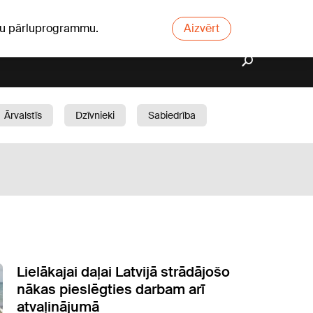
ūsu pārluprogrammu.
Aizvērt
Ārvalstīs
Dzīvnieki
Sabiedrība
Dārzs
Lielākajai daļai Latvijā strādājošo
nākas pieslēgties darbam arī
atvaļinājumā