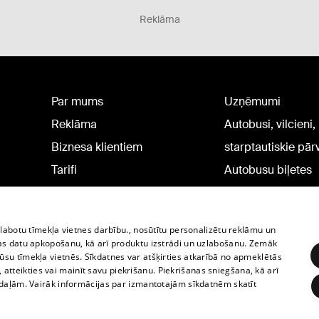
Reklāma
Par mums
Uzņēmumi
Reklāma
Autobusi, vilcieni,
Biznesa klientiem
starptautiskie pā
Tarifi
Autobusu biļetes
Privātuma politika
Vilcienu biļetes
Sīkdatņu iestatījumi
zlabotu tīmekļa vietnes darbību., nosūtītu personalizētu reklāmu un
Politiskā reklāma
as datu apkopošanu, kā arī produktu izstrādi un uzlabošanu. Zemāk
su tīmekļa vietnēs. Sīkdatnes var atšķirties atkarībā no apmeklētās
Sīkdatņu lietošanas
, atteikties vai mainīt savu piekrišanu. Piekrišanas sniegšana, kā arī
noteikumi
adaļām. Vairāk informācijas par izmantotajām sīkdatnēm skatīt
Komentāru pievienošana