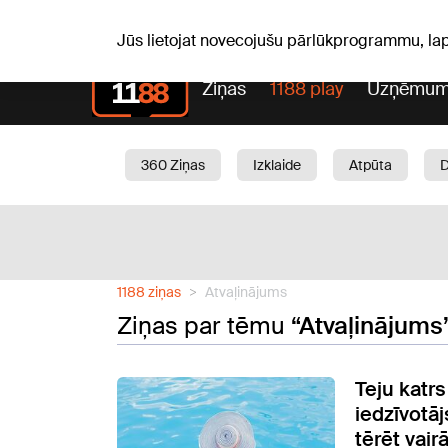
Laika z
C, 06.08.2026.
+24
°C
Aisma, Askolds
Jūs lietojat novecojušu pārlūkprogrammu, la
Ziņas
1188 play
Uzņēmum
360 Ziņas
Izklaide
Atpūta
Aktuāli
Satiksme
Skaistumam
1188 ziņas
Atvaļinājums
Ziņas par tēmu
“Atvaļinājums
Teju katrs
iedzīvotā
tērēt vair