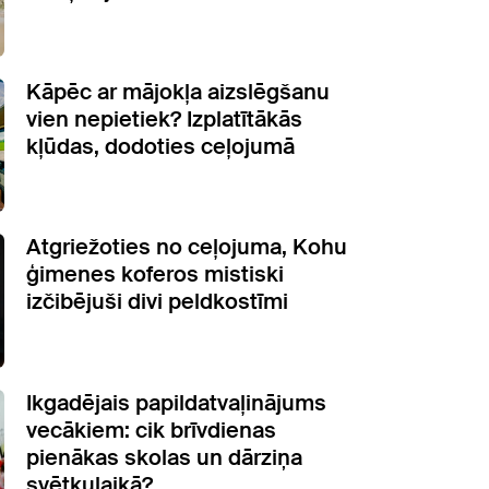
Kāpēc ar mājokļa aizslēgšanu
vien nepietiek? Izplatītākās
kļūdas, dodoties ceļojumā
Atgriežoties no ceļojuma, Kohu
ģimenes koferos mistiski
izčibējuši divi peldkostīmi
Ikgadējais papildatvaļinājums
vecākiem: cik brīvdienas
pienākas skolas un dārziņa
svētkulaikā?