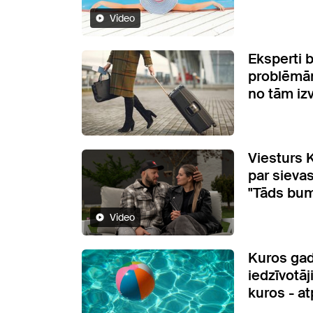
Video
Eksperti 
problēmām
no tām izv
Viesturs 
par sieva
"Tāds bumb
Video
Kuros gad
iedzīvotāj
kuros - a