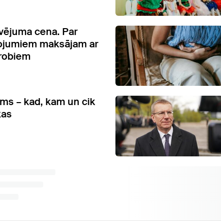
vējuma cena. Par
dojumiem maksājam ar
robiem
ums – kad, kam un cik
kas