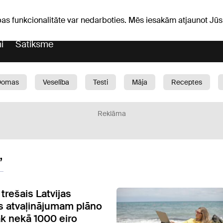
iņas
Horoskopi
pas funkcionalitāte var nedarboties. Mēs iesakām atjaunot J
i
Satiksme
Domas
Veselība
Testi
Māja
Receptes
Bērni
Auto
1188 play
Sports
Bizness
Reklāma
”
 trešais Latvijas
js atvaļinājumam plāno
āk nekā 1000 eiro