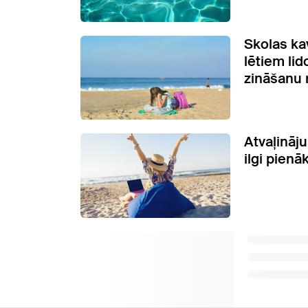
Skolas ka
lētiem li
zināšanu 
Atvaļināj
ilgi pienā