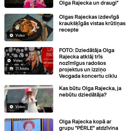
Olga Rajecka un draugi"
Olgas Rajeckas izdevīgā
kraukšķīgās vistas krūtiņas
recepte
Video
FOTO: Dziedātāja Olga
Rajecka atklāj trīs
Video
nozīmīgus radošos
projektus un izziņo
21 Attēls
Vecgada koncertu ciklu
Kas būtu Olga Rajecka, ja
nebūtu dziedātāja?
Video
Olga Rajecka kopā ar
grupu "PĖRLE" atdzīvina