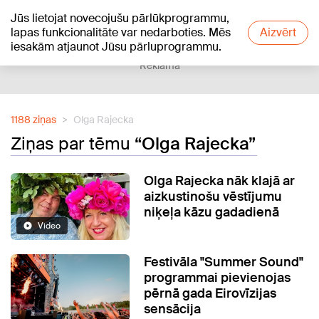
Jūs lietojat novecojušu pārlūkprogrammu,
+15
°C
lapas funkcionalitāte var nedarboties. Mēs
Aizvērt
iesakām atjaunot Jūsu pārluprogrammu.
Reklāma
1188 ziņas
Olga Rajecka
Ziņas par tēmu
“Olga Rajecka”
Olga Rajecka nāk klajā ar
aizkustinošu vēstījumu
niķeļa kāzu gadadienā
Video
Festivāla "Summer Sound"
programmai pievienojas
pērnā gada Eirovīzijas
sensācija