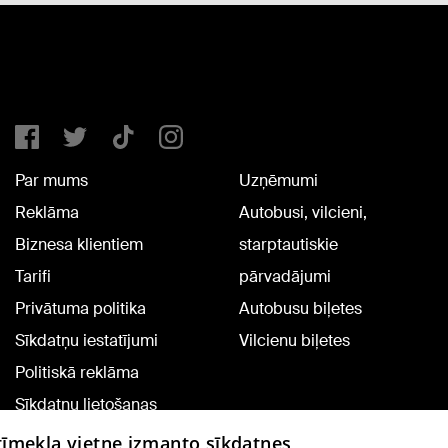
Par mums
Uzņēmumi
Reklāma
Autobusi, vilcieni,
Biznesa klientiem
starptautiskie
Tarifi
pārvadājumi
Privātuma politika
Autobusu biļetes
Sīkdatņu iestatījumi
Vilcienu biļetes
Politiskā reklāma
Sīkdatņu lietošanas
noteikumi
 tīmekļa vietne izmanto sīkdatnes