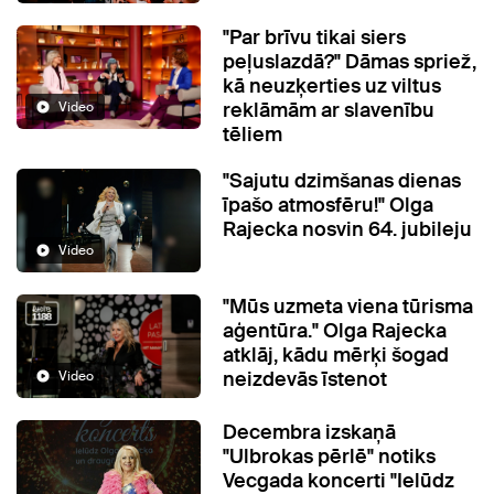
"Par brīvu tikai siers
peļuslazdā?" Dāmas spriež,
kā neuzķerties uz viltus
reklāmām ar slavenību
Video
tēliem
"Sajutu dzimšanas dienas
īpašo atmosfēru!" Olga
Rajecka nosvin 64. jubileju
Video
"Mūs uzmeta viena tūrisma
aģentūra." Olga Rajecka
atklāj, kādu mērķi šogad
neizdevās īstenot
Video
Decembra izskaņā
"Ulbrokas pērlē" notiks
Vecgada koncerti "Ielūdz