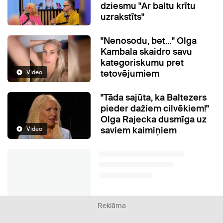
dziesmu "Ar baltu krītu
uzrakstīts"
"Nenosodu, bet…" Olga
Kambala skaidro savu
kategoriskumu pret
tetovējumiem
Video
"Tāda sajūta, ka Baltezers
pieder dažiem cilvēkiem!"
Olga Rajecka dusmīga uz
saviem kaimiņiem
Video
Reklāma