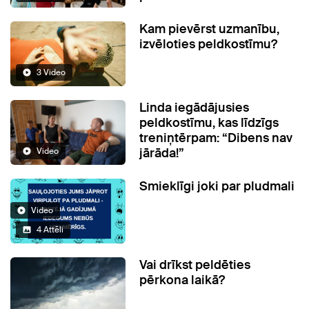
Kam pievērst uzmanību,
izvēloties peldkostīmu?
3 Video
Linda iegādājusies
peldkostīmu, kas līdzīgs
treniņtērpam: “Dibens nav
jārāda!”
Video
Smieklīgi joki par pludmali
Video
4 Attēli
Vai drīkst peldēties
pērkona laikā?