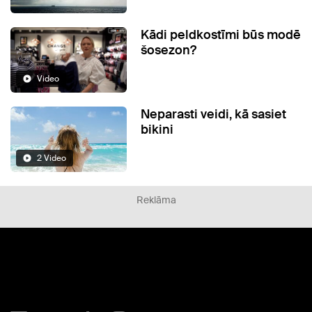
Kādi peldkostīmi būs modē
šosezon?
Video
Neparasti veidi, kā sasiet
bikini
2 Video
Reklāma