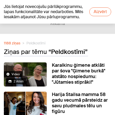
Jūs lietojat novecojušu pārlūkprogrammu,
+19
°C
lapas funkcionalitāte var nedarboties. Mēs
Aizvērt
iesakām atjaunot Jūsu pārluprogrammu.
Reklāma
1188 ziņas
Peldkostīmi
Ziņas par tēmu
“Peldkostīmi”
Karalkinu ģimene atklāti
par šova "Ģimene burkā"
Video
atstāto nospiedumu:
"Jūtamies stiprāki!"
2 Attēli
Harija Stailsa mamma 58
gadu vecumā pārsteidz ar
savu pludmales tēlu un
figūru