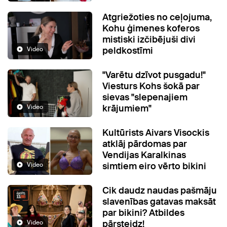
Atgriežoties no ceļojuma,
Kohu ģimenes koferos
mistiski izčibējuši divi
peldkostīmi
Video
"Varētu dzīvot pusgadu!"
Viesturs Kohs šokā par
sievas "slepenajiem
krājumiem"
Video
Kultūrists Aivars Visockis
atklāj pārdomas par
Vendijas Karalkinas
simtiem eiro vērto bikini
Video
Cik daudz naudas pašmāju
slavenības gatavas maksāt
par bikini? Atbildes
pārsteidz!
Video