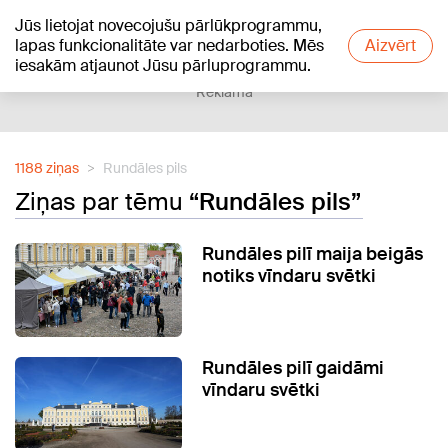
Jūs lietojat novecojušu pārlūkprogrammu,
+18
°C
lapas funkcionalitāte var nedarboties. Mēs
Aizvērt
iesakām atjaunot Jūsu pārluprogrammu.
Reklāma
1188 ziņas
Rundāles pils
Ziņas par tēmu
“Rundāles pils”
Rundāles pilī maija beigās
notiks vīndaru svētki
Rundāles pilī gaidāmi
vīndaru svētki