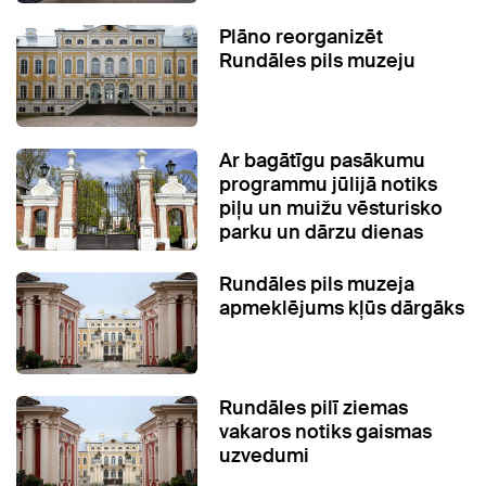
Plāno reorganizēt
Rundāles pils muzeju
Ar bagātīgu pasākumu
programmu jūlijā notiks
piļu un muižu vēsturisko
parku un dārzu dienas
Rundāles pils muzeja
apmeklējums kļūs dārgāks
Rundāles pilī ziemas
vakaros notiks gaismas
uzvedumi