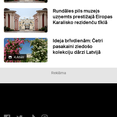
Rundāles pils muzejs
uzņemts prestižajā Eiropas
Karalisko rezidenču tīklā
Ideja brīvdienām: Četri
pasakaini ziedošo
kolekciju dārzi Latvijā
4 Attēli
Reklāma