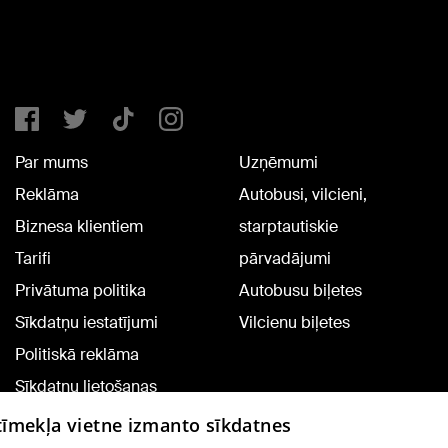
Par mums
Uzņēmumi
Reklāma
Autobusi, vilcieni,
Biznesa klientiem
starptautiskie
Tarifi
pārvadājumi
Privātuma politika
Autobusu biļetes
Sīkdatņu iestatījumi
Vilcienu biļetes
Politiskā reklāma
Sīkdatņu lietošanas
noteikumi
 tīmekļa vietne izmanto sīkdatnes