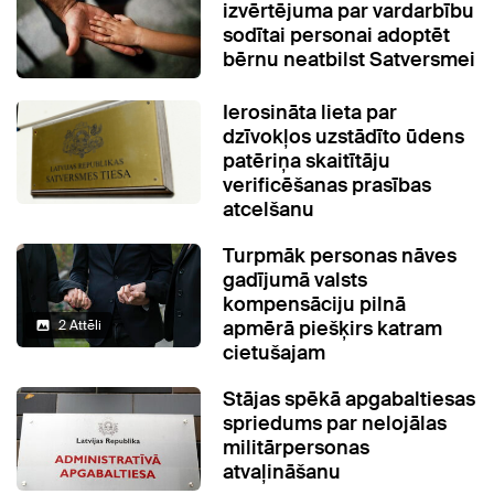
izvērtējuma par vardarbību
sodītai personai adoptēt
bērnu neatbilst Satversmei
Ierosināta lieta par
dzīvokļos uzstādīto ūdens
patēriņa skaitītāju
verificēšanas prasības
atcelšanu
Turpmāk personas nāves
gadījumā valsts
kompensāciju pilnā
apmērā piešķirs katram
2 Attēli
cietušajam
Stājas spēkā apgabaltiesas
spriedums par nelojālas
militārpersonas
atvaļināšanu