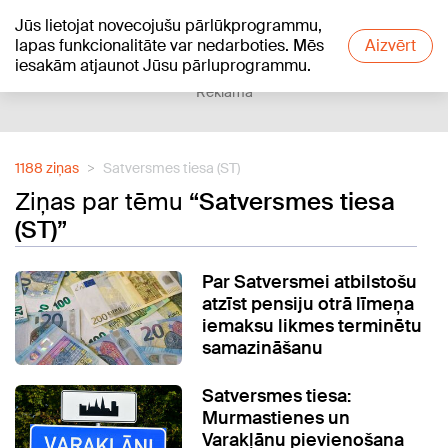
Jūs lietojat novecojušu pārlūkprogrammu,
+21
°C
lapas funkcionalitāte var nedarboties. Mēs
Aizvērt
iesakām atjaunot Jūsu pārluprogrammu.
Reklāma
1188 ziņas
Satversmes tiesa (ST)
Ziņas par tēmu
“Satversmes tiesa
(ST)”
Par Satversmei atbilstošu
atzīst pensiju otrā līmeņa
iemaksu likmes terminētu
samazināšanu
Satversmes tiesa:
Murmastienes un
Varakļānu pievienošana