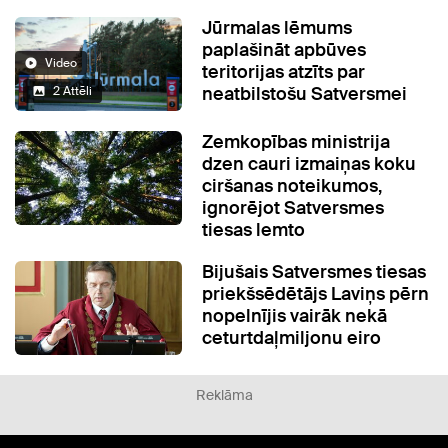
Jūrmalas lēmums
paplašināt apbūves
Video
teritorijas atzīts par
neatbilstošu Satversmei
2 Attēli
Zemkopības ministrija
dzen cauri izmaiņas koku
ciršanas noteikumos,
ignorējot Satversmes
tiesas lemto
Bijušais Satversmes tiesas
priekšsēdētājs Laviņs pērn
nopelnījis vairāk nekā
ceturtdaļmiljonu eiro
Reklāma