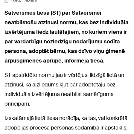
Foto: Pexels
Satversmes tiesa (ST) par Satversmei
neatbilstošu atzinusi normu, kas bez individuāla
izvērtējuma liedz laulātajiem, no kuriem viens ir
par vardarbīgu noziedzīgu nodarījumu sodīta
persona, adoptēt bērnu, kas dzīvo viņu ģimenē
ārpusģimenes aprūpē, informēja tiesā.
ST apstrīdēto normu jau ir vērtējusi līdzīgā lietā un
atzinusi, ka aizliegums kļūt par adoptētāju bez
individuāla izvērtējuma neatbilst samērīguma
principam.
Izskatāmajā lietā tiesa norādīja, ka tas, vai konkrētā
adopcijas procesā personas sodāmība ir apstāklis,