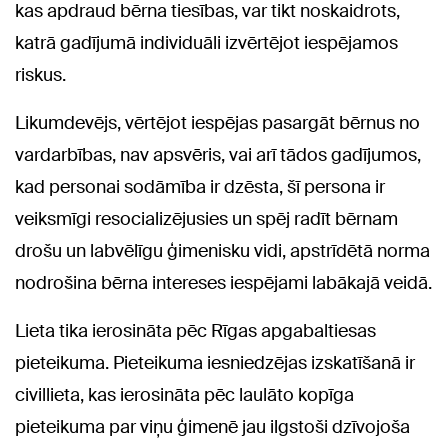
kas apdraud bērna tiesības, var tikt noskaidrots,
katrā gadījumā individuāli izvērtējot iespējamos
riskus.
Likumdevējs, vērtējot iespējas pasargāt bērnus no
vardarbības, nav apsvēris, vai arī tādos gadījumos,
kad personai sodāmība ir dzēsta, šī persona ir
veiksmīgi resocializējusies un spēj radīt bērnam
drošu un labvēlīgu ģimenisku vidi, apstrīdētā norma
nodrošina bērna intereses iespējami labākajā veidā.
Lieta tika ierosināta pēc Rīgas apgabaltiesas
pieteikuma. Pieteikuma iesniedzējas izskatīšanā ir
civillieta, kas ierosināta pēc laulāto kopīga
pieteikuma par viņu ģimenē jau ilgstoši dzīvojoša