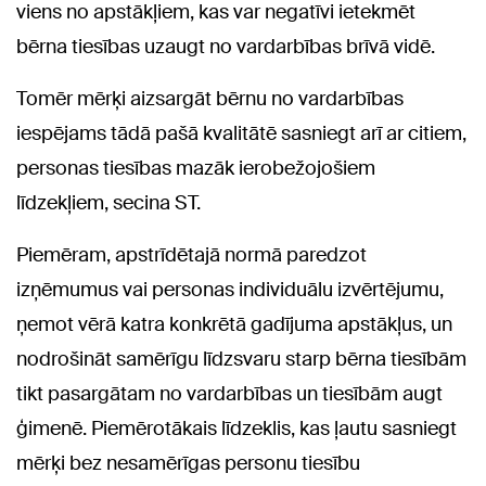
viens no apstākļiem, kas var negatīvi ietekmēt
bērna tiesības uzaugt no vardarbības brīvā vidē.
Tomēr mērķi aizsargāt bērnu no vardarbības
iespējams tādā pašā kvalitātē sasniegt arī ar citiem,
personas tiesības mazāk ierobežojošiem
līdzekļiem, secina ST.
Piemēram, apstrīdētajā normā paredzot
izņēmumus vai personas individuālu izvērtējumu,
ņemot vērā katra konkrētā gadījuma apstākļus, un
nodrošināt samērīgu līdzsvaru starp bērna tiesībām
tikt pasargātam no vardarbības un tiesībām augt
ģimenē. Piemērotākais līdzeklis, kas ļautu sasniegt
mērķi bez nesamērīgas personu tiesību