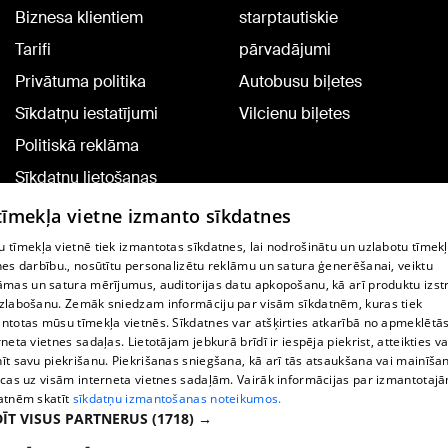
Biznesa klientiem
starptautiskie
Tarifi
pārvadājumi
Privātuma politika
Autobusu biļetes
Sīkdatņu iestatījumi
Vilcienu biļetes
Politiskā reklāma
Sīkdatņu lietošanas
noteikumi
 tīmekļa vietne izmanto sīkdatnes
Komentāru pievienošana
 tīmekļa vietnē tiek izmantotas sīkdatnes, lai nodrošinātu un uzlabotu tīmek
nes darbību., nosūtītu personalizētu reklāmu un satura ģenerēšanai, veiktu
āmas un satura mērījumus, auditorijas datu apkopošanu, kā arī produktu izst
TV programma
zlabošanu. Zemāk sniedzam informāciju par visām sīkdatnēm, kuras tiek
Līguma noteikumi
ntotas mūsu tīmekļa vietnēs. Sīkdatnes var atšķirties atkarībā no apmeklētā
rneta vietnes sadaļas. Lietotājam jebkurā brīdī ir iespēja piekrist, atteikties va
360 Ziņu kontakti
īt savu piekrišanu. Piekrišanas sniegšana, kā arī tās atsaukšana vai mainīša
ecas uz visām interneta vietnes sadaļām. Vairāk informācijas par izmantotaj
Helio Media
atnēm skatīt
sīkdatņu izmantošanas noteikumos.
ĪT VISUS PARTNERUS
(1718) →
Portāla palīdzības dienests: e-pasts -
info@1188.lv