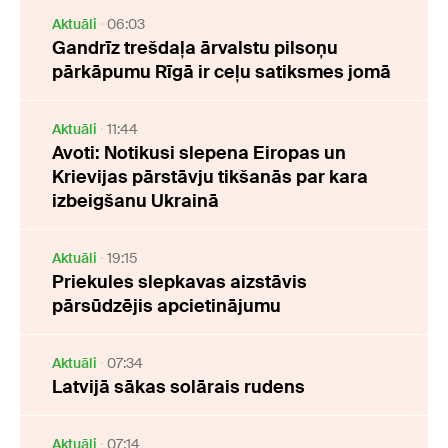
Aktuāli
06:03
Gandrīz trešdaļa ārvalstu pilsoņu
pārkāpumu Rīgā ir ceļu satiksmes jomā
Aktuāli
11:44
Avoti: Notikusi slepena Eiropas un
Krievijas pārstāvju tikšanās par kara
izbeigšanu Ukrainā
Aktuāli
19:15
Priekules slepkavas aizstāvis
pārsūdzējis apcietinājumu
Aktuāli
07:34
Latvijā sākas solārais rudens
Aktuāli
07:14