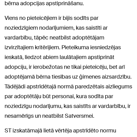
bērna adopcijas apstiprināšanu.
Viens no pieteicējiem ir bijis sodīts par
noziedzīgiem nodarījumiem, kas saistīti ar
vardarbību, tāpēc neatbilst adoptētājam
izvirzītajiem kritērijiem. Pieteikuma iesniedzējas
ieskatā, liedzot abiem laulātajiem apstiprināt
adopciju, ir ierobežotas ne tikai pieteicēju, bet arī
adoptējamā bērna tiesības uz ģimenes aizsardzību.
Tādējādi apstrīdētajā normā paredzētais aizliegums
par adoptētāju būt personai, kura sodīta par
noziedzīgu nodarījumu, kas saistīts ar vardarbību, ir
nesamērīgs un neatbilst Satversmei.
ST izskatāmajā lietā vērtēja apstrīdēto normu