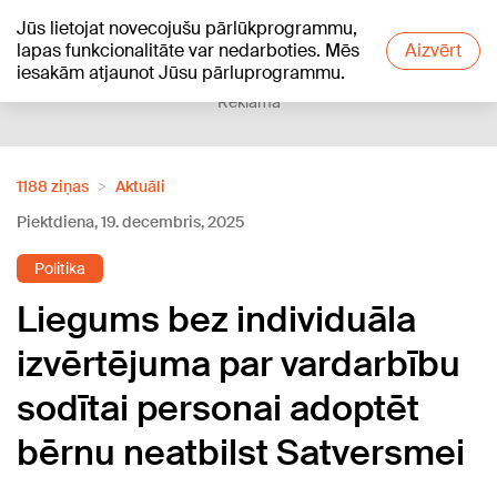
Jūs lietojat novecojušu pārlūkprogrammu,
+17
°C
lapas funkcionalitāte var nedarboties. Mēs
Aizvērt
iesakām atjaunot Jūsu pārluprogrammu.
Reklāma
1188 ziņas
Aktuāli
Piektdiena, 19. decembris, 2025
Politika
Liegums bez individuāla
izvērtējuma par vardarbību
sodītai personai adoptēt
bērnu neatbilst Satversmei