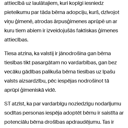
attiecībā uz laulātajiem, kuri kopīgi iesniedz
pieteikumu par tāda bērna adopciju, kurš, dzīvojot
viņu ģimenē, atrodas ārpusģimenes aprūpē un ar
kuru tiem abiem ir izveidojušās faktiskas ģimenes
attiecības.
Tiesa atzina, ka valstij ir jānodrošina gan bērna
tiesības tikt pasargātam no vardarbības, gan bez
vecāku gādības palikuša bērna tiesības uz īpašu
valsts aizsardzību, pēc iespējas nodrošinot tā
aprūpi ģimeniskā vidē.
ST atzīst, ka par vardarbīgu noziedzīgu nodarījumu
sodītas personas iespēja adoptēt bērnu ir saistīta ar
potenciālu bērna drošības apdraudējumu. Tas ir