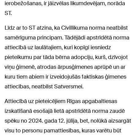
ierobežošanas, ir jāizvēlas likumdevējam, norāda
ST.
Līdz ar to ST atzina, ka Civillikuma norma neatbilst
samērīguma principam. Tādējādi apstrīdētā norma
attiecībā uz laulātajiem, kuri kopīgi iesniedz
pieteikumu par tāda bērna adopciju, kurš, dzīvojot
viņu ģimenē, atrodas ārpusģimenes aprūpē un ar
kuru tiem abiem ir izveidojušās faktiskas ģimenes
attiecības, neatbilst Satversmei.
Attiecībā uz pieteicējiem Rīgas apgabaltiesas
izskatīšanā esošajā lietā apstrīdētā norma zaudē
spēku no 2024. gada 12. jūlija, bet, nolūkā aizsargāt
visu to personu pamattiesības, kuras varētu būt