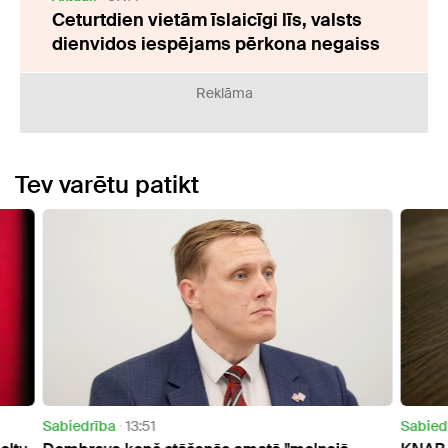
Ceturtdien vietām īslaicīgi līs, valsts
dienvidos iespējams pērkona negaiss
Reklāma
Tev varētu patikt
Sabiedrība
20:03
Sabie