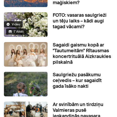
maģiskiem?
FOTO: vasaras saulgrieži
un tēju laiks – kādi augi
Video
tagad vācami?
7 Attēli
Sagaidi gaismu kopā ar
"Tautumeitām" Rītausmas
koncertrituālā Aizkraukles
pilskalnā
Saulgriežu pasākumu
ceļvedis – kur sagaidīt
gada īsāko nakti
Ar svinībām un tirdziņu
Valmieras pusē
ieskandinās pavasara