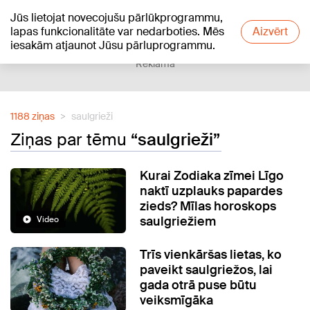
Jūs lietojat novecojušu pārlūkprogrammu,
+17
°C
lapas funkcionalitāte var nedarboties. Mēs
Aizvērt
iesakām atjaunot Jūsu pārluprogrammu.
Reklāma
1188 ziņas
saulgrieži
Ziņas par tēmu
“saulgrieži”
Kurai Zodiaka zīmei Līgo
naktī uzplauks papardes
zieds? Mīlas horoskops
saulgriežiem
Video
Trīs vienkāršas lietas, ko
paveikt saulgriežos, lai
gada otrā puse būtu
veiksmīgāka