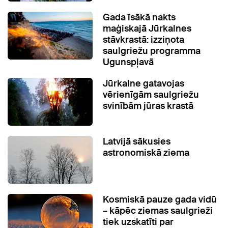
Gada īsākā nakts
maģiskajā Jūrkalnes
stāvkrastā: izziņota
saulgriežu programma
Ugunspļavā
Jūrkalne gatavojas
vērienīgām saulgriežu
svinībām jūras krastā
Latvijā sākusies
astronomiskā ziema
Kosmiskā pauze gada vidū
– kāpēc ziemas saulgrieži
tiek uzskatīti par