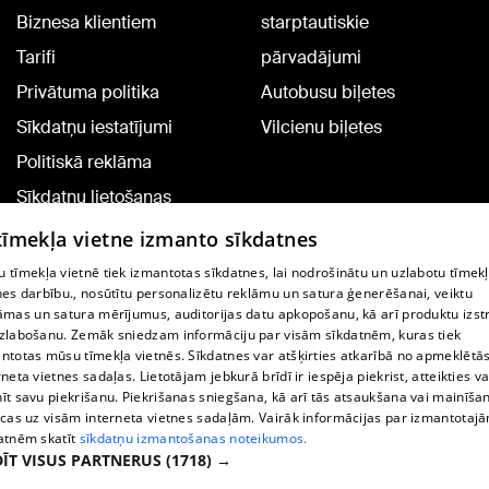
Biznesa klientiem
starptautiskie
Tarifi
pārvadājumi
Privātuma politika
Autobusu biļetes
Sīkdatņu iestatījumi
Vilcienu biļetes
Politiskā reklāma
Sīkdatņu lietošanas
noteikumi
 tīmekļa vietne izmanto sīkdatnes
Komentāru pievienošana
 tīmekļa vietnē tiek izmantotas sīkdatnes, lai nodrošinātu un uzlabotu tīmek
nes darbību., nosūtītu personalizētu reklāmu un satura ģenerēšanai, veiktu
āmas un satura mērījumus, auditorijas datu apkopošanu, kā arī produktu izst
TV programma
zlabošanu. Zemāk sniedzam informāciju par visām sīkdatnēm, kuras tiek
Līguma noteikumi
ntotas mūsu tīmekļa vietnēs. Sīkdatnes var atšķirties atkarībā no apmeklētā
rneta vietnes sadaļas. Lietotājam jebkurā brīdī ir iespēja piekrist, atteikties va
360 Ziņu kontakti
īt savu piekrišanu. Piekrišanas sniegšana, kā arī tās atsaukšana vai mainīša
ecas uz visām interneta vietnes sadaļām. Vairāk informācijas par izmantotaj
Helio Media
atnēm skatīt
sīkdatņu izmantošanas noteikumos.
ĪT VISUS PARTNERUS
(1718) →
Portāla palīdzības dienests: e-pasts -
info@1188.lv